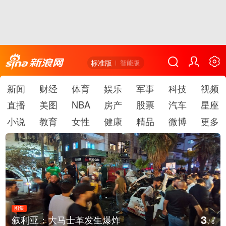
标准版
智能版
新闻
财经
体育
娱乐
军事
科技
视频
直播
美图
NBA
房产
股票
汽车
星座
小说
教育
女性
健康
精品
微博
更多
图集
3
叙利亚：大马士革发生爆炸
/
6