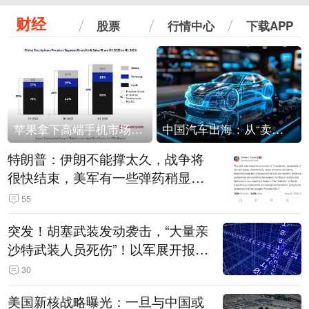
财经
股票
行情中心
下载APP
苹果拿下高端手机市场65%的份额：iPhone 17系列功不可没
中国汽车出海：从“卖出去”到“走进去”
特朗普：伊朗不能撑太久，战争将
很快结束，美军有一些弹药稍显紧
张！伊朗公布拟议的海峡管理文本
55
突发！胡塞武装发动袭击，“大量亲
沙特武装人员死伤”！以军展开报复
性空袭
30
美国新核战略曝光：一旦与中国或