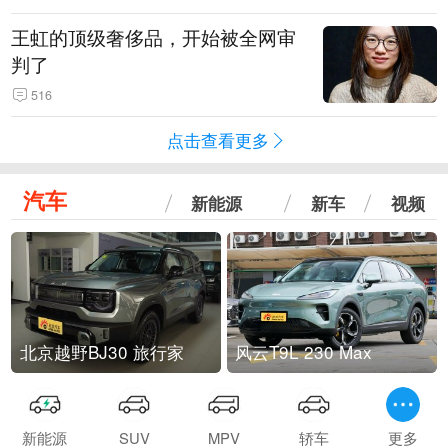
王虹的顶级奢侈品，开始被全网审
判了
516
点击查看更多
汽车
新能源
新车
视频
北京越野BJ30 旅行家
风云T9L 230 Max
新能源
SUV
MPV
轿车
更多