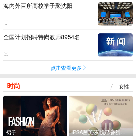
海内外百所高校学子聚沈阳
全国计划招聘特岗教师8954名
点击查看更多
时尚
女性
裙子
IPSA茵芙莎 悦己香氛凝露上市