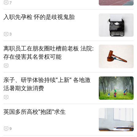
7
入职先孕检 怀的是歧视鬼胎
3
离职员工在朋友圈吐槽前老板 法院:
存在侵害其名誉权可能
亲子、研学体验持续"上新" 各地激
活暑期文旅消费
英国多所高校"抱团"求生
9