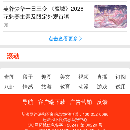
芙蓉梦华一日三变 《魔域》2026
花魁赛主题及限定外观首曝
点击查看更多
滚动
奇闻
段子
趣图
美文
视频
直播
订阅
八卦
情感
旅游
教育
动漫
游戏
试用
导航
客户端下载
广告营销
反馈
新浪网违法和不良信息举报电话：400-052-0066
违法和不良信息举报中心
(京)网药械信息备字（2024）第 00220 号