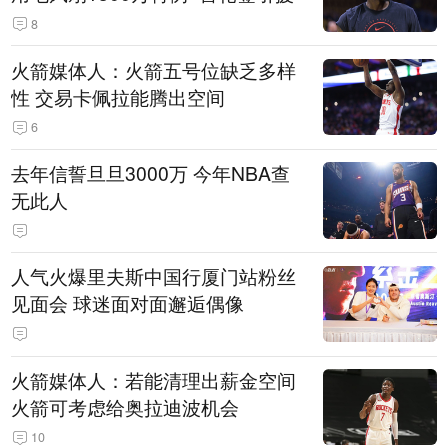
8
火箭媒体人：火箭五号位缺乏多样
性 交易卡佩拉能腾出空间
6
去年信誓旦旦3000万 今年NBA查
无此人
人气火爆里夫斯中国行厦门站粉丝
见面会 球迷面对面邂逅偶像
火箭媒体人：若能清理出薪金空间
火箭可考虑给奥拉迪波机会
10