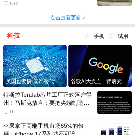
1082
点击查看更多
科技
手机
试用
美国也要搞“国产替代”？先算清三笔账
谷歌AI大换血，背后究竟发生了什么？
特斯拉Terafab芯片工厂正式落户得
州！马斯克放言：要把尖端制造带
回美国
11
苹果拿下高端手机市场65%的份
额：iPhone 17系列功不可没