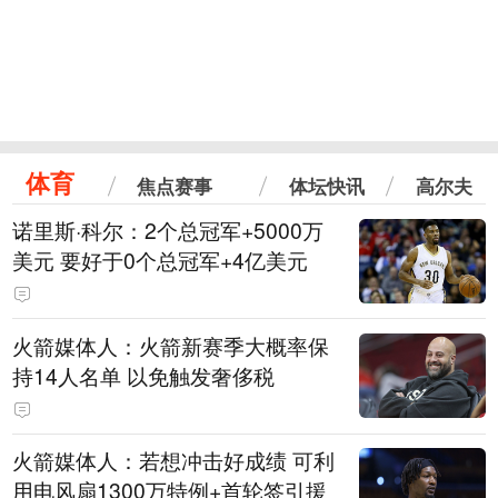
体育
焦点赛事
体坛快讯
高尔夫
诺里斯·科尔：2个总冠军+5000万
美元 要好于0个总冠军+4亿美元
火箭媒体人：火箭新赛季大概率保
持14人名单 以免触发奢侈税
火箭媒体人：若想冲击好成绩 可利
用电风扇1300万特例+首轮签引援