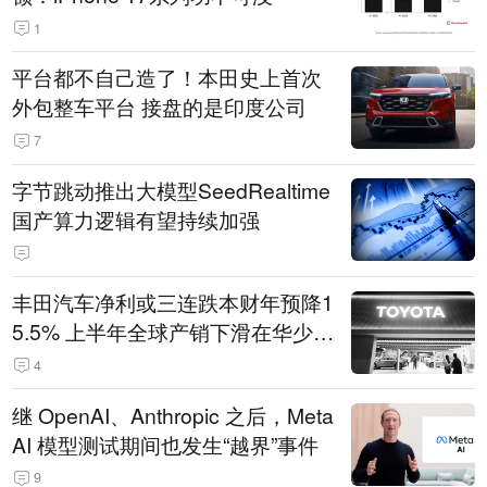
1
平台都不自己造了！本田史上首次
外包整车平台 接盘的是印度公司
7
字节跳动推出大模型SeedRealtime
国产算力逻辑有望持续加强
丰田汽车净利或三连跌本财年预降1
5.5% 上半年全球产销下滑在华少卖
14.3万辆
4
继 OpenAI、Anthropic 之后，Meta
AI 模型测试期间也发生“越界”事件
9