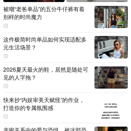
被嘲“老爸单品”的五分牛仔裤有着
别样的时尚魔力
这件极简时尚单品如何实现适配多
元生活场景？
2026夏天最火的鞋，居然是随处可
见的人字拖？
快来抄“内娱审美天赋怪”的作业，
打造你的专属氛围感
亲密关系中的爱与恐惧，被这部恐