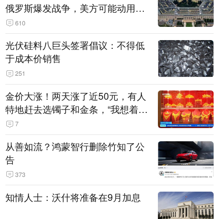
俄罗斯爆发战争，美方可能动用战
术核武器
610
光伏硅料八巨头签署倡议：不得低
于成本价销售
251
金价大涨！两天涨了近50元，有人
特地赶去选镯子和金条，“我想着买
起来可以保值，小批量进一些货”
7
从善如流？鸿蒙智行删除竹知了公
告
373
知情人士：沃什将准备在9月加息