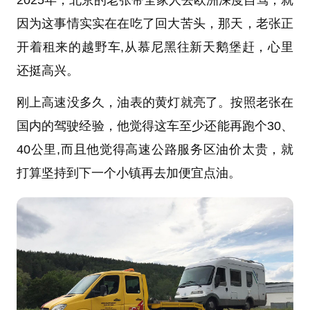
2025年，北京的老张带全家人去欧洲深度自驾，就
因为这事情实实在在吃了回大苦头，那天，老张正
开着租来的越野车,从慕尼黑往新天鹅堡赶，心里
还挺高兴。
刚上高速没多久，油表的黄灯就亮了。按照老张在
国内的驾驶经验，他觉得这车至少还能再跑个30、
40公里,而且他觉得高速公路服务区油价太贵，就
打算坚持到下一个小镇再去加便宜点油。