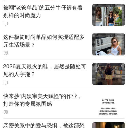
被嘲“老爸单品”的五分牛仔裤有着
别样的时尚魔力
这件极简时尚单品如何实现适配多
元生活场景？
2026夏天最火的鞋，居然是随处可
见的人字拖？
快来抄“内娱审美天赋怪”的作业，
打造你的专属氛围感
亲密关系中的爱与恐惧，被这部恐