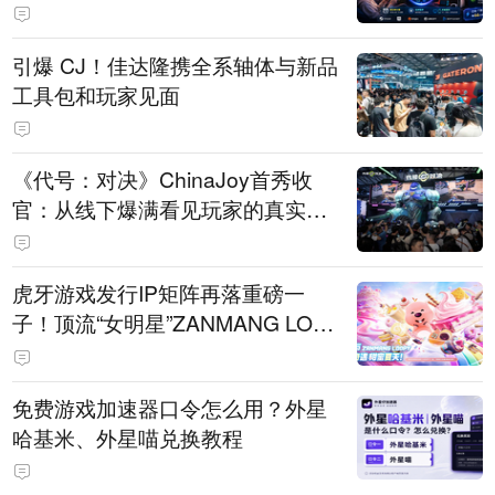
引爆 CJ！佳达隆携全系轴体与新品
工具包和玩家见面
《代号：对决》ChinaJoy首秀收
官：从线下爆满看见玩家的真实期
待
虎牙游戏发行IP矩阵再落重磅一
子！顶流“女明星”ZANMANG LOO
PY 正版3D消除手游《消消奇遇》
惊喜曝光
免费游戏加速器口令怎么用？外星
哈基米、外星喵兑换教程