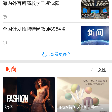
海内外百所高校学子聚沈阳
全国计划招聘特岗教师8954名
点击查看更多
时尚
女性
裙子
IPSA茵芙莎 悦己香氛凝露上市