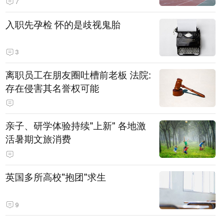
7
入职先孕检 怀的是歧视鬼胎
3
离职员工在朋友圈吐槽前老板 法院:
存在侵害其名誉权可能
亲子、研学体验持续"上新" 各地激
活暑期文旅消费
英国多所高校"抱团"求生
9