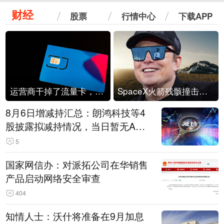
财经
股票
行情中心
下载APP
运营商干掉了流量卡，他们真的玩不起了
SpaceX火箭残骸撞击月球
8月6日增减持汇总：朗鸿科技等4
股披露拟减持情况，当日暂无A股
公司披露拟增持情况（表）
5
国家网信办：对派拓公司在华销售
产品启动网络安全审查
404
知情人士：沃什将准备在9月加息