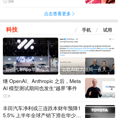
268
点击查看更多
科技
手机
试用
智己汽车App苹果端突然“下架”
谷歌AI权力格局一夜大洗牌
继 OpenAI、Anthropic 之后，Meta
AI 模型测试期间也发生“越界”事件
9
丰田汽车净利或三连跌本财年预降1
5.5% 上半年全球产销下滑在华少卖