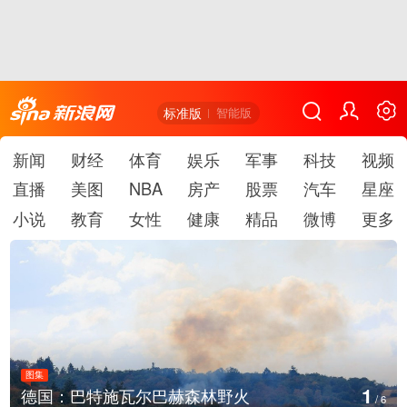
标准版
智能版
新闻
财经
体育
娱乐
军事
科技
视频
直播
美图
NBA
房产
股票
汽车
星座
小说
教育
女性
健康
精品
微博
更多
图集
1
德国：巴特施瓦尔巴赫森林野火
/
6