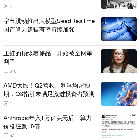
14.3万辆
4
字节跳动推出大模型SeedRealtime
国产算力逻辑有望持续加强
王虹的顶级奢侈品，开始被全网审
判了
516
AMD大跌！Q2营收、利润均超预
期，Q3指引未满足激进投资者预期
1
Anthropic年入1万亿美元后，算力
价格狂飙10倍
57