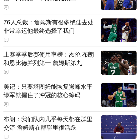
76人总裁：詹姆斯有很多绝佳去处
非常幸运他最终选择了我们
上赛季季后赛使用率榜：杰伦·布朗
和恩比德并列第一 詹姆斯第九
美记：只要塔图姆能恢复巅峰水平
绿军就握住了冲冠的核心筹码
布朗：我们队内几乎每天都在群里
交流 詹姆斯在群聊里很活跃