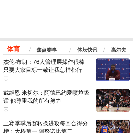
体育
焦点赛事
体坛快讯
高尔夫
杰伦·布朗：76人管理层操作很棒
只要大家目标一致让我怎样都行
戴维恩·米切尔：阿德巴约爱喷垃圾
话 他尊重我的所有努力
上赛季季后赛转换进攻每回合得分
榜：大桥第一 阿努诺比第二