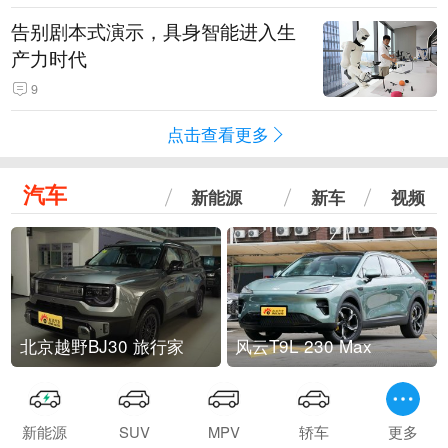
告别剧本式演示，具身智能进入生
产力时代
9
点击查看更多
汽车
新能源
新车
视频
北京越野BJ30 旅行家
风云T9L 230 Max
新能源
SUV
MPV
轿车
更多