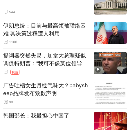
544
伊朗总统：目前与最高领袖联络困
难 其决策过程遭人利用
1106
提词器突然失灵，加拿大总理疑似
调侃特朗普：“我可不像某位领导
人，把这当成一场阴谋”，全场哄笑
视频
广告吐槽女生月经气味大？babysh
eep品牌发布致歉声明
93
韩国部长：我最担心中国了