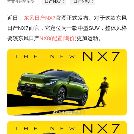
日产NX7
日产NX8
本文介绍的车型
近日，
东风日产
NX7
官图正式发布。对于这款东风
日产NX7而言，它定位为一款中型SUV，整体风格
要较东风日产
NX8
(配置
|询价)
更加运动。