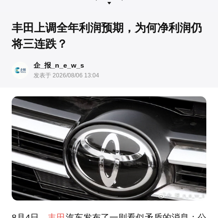
丰田上调全年利润预期，为何净利润仍
将三连跌？
企_报_n_e_w_s
发表于 2026/08/06 13:04
8月4日，
丰田
汽车发布了一则看似矛盾的消息：公