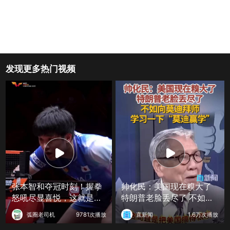
发现更多热门视频
张本智和夺冠时刻！握拳
帅化民：美国现在糗大了
怒吼尽显喜悦，这就是赢
特朗普老脸丢尽了 不如向
球的滋味
莫迪拜师 学习一下“莫迪赢
弧圈老司机
9781次播放
直新闻
1.6万次播放
学”