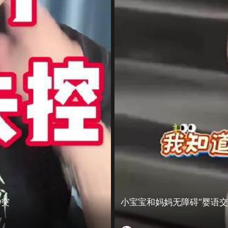
冲突
小宝宝和妈妈无障碍“婴语