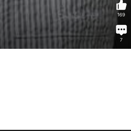
169
7