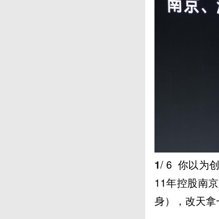
1
/ 6
你以为创
11年控股南
身），改天拿一