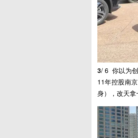
3
/ 6
你以为创
11年控股南
身），改天拿一