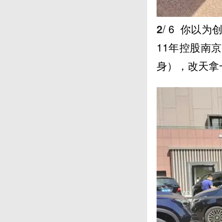
2
/ 6
你以为创
11年控股南
身），改天拿一