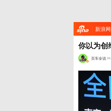
新浪网
你以为创
百车全说
0