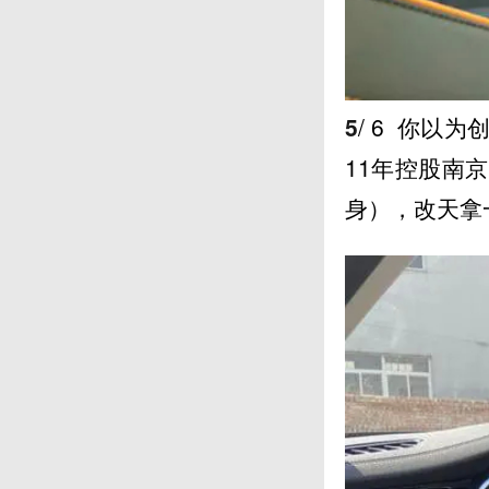
5
/ 6
你以为创
11年控股南
身），改天拿一