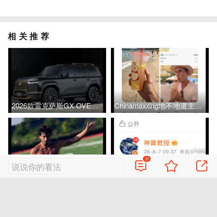
相关推荐
2026款雷克萨斯GX OVERTRAIL 黑马藏金版 官图
Chinamaxxing地不地道主要看价格
20
说说你的看法
费兰-托雷斯ins更新
铜冠铜箔301217日内20CM涨停，恭喜上车的朋友