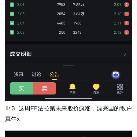
1
/ 3
这周FF法拉第未来股价疯涨，漂亮国的散户
真牛x ​