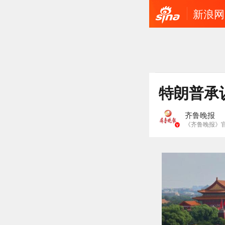
新浪网
特朗普承
齐鲁晚报
《齐鲁晚报》