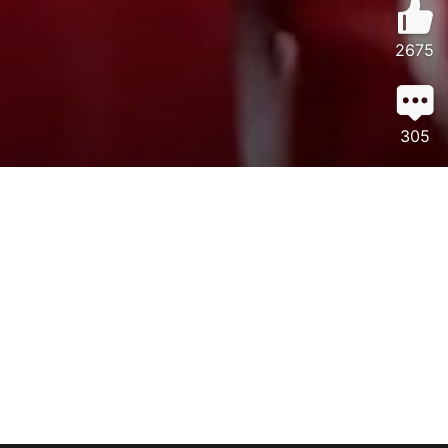
2675
305