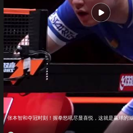
张本智和夺冠时刻！握拳怒吼尽显喜悦，这就是赢球的