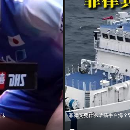
滋味
菲律宾凭什么敢插手台海？