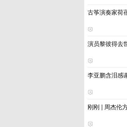
古筝演奏家荷
演员黎彼得去
李亚鹏含泪感谢
刚刚 | 周杰伦