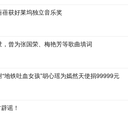
蓓蓓获好莱坞独立音乐奖
世，曾为张国荣、梅艳芳等歌曲填词
“地铁吐血女孩”胡心瑶为嫣然天使捐99999元
方辟谣！