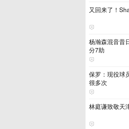
又回来了！Sh
杨瀚森混音昔日
分7助
保罗：现役球员
很多次
林庭谦致敬天