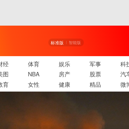
标准版
智能版
财经
体育
娱乐
军事
科
美图
NBA
房产
股票
汽
教育
女性
健康
精品
微