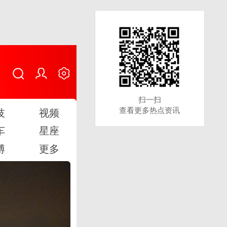
扫一扫
扫一扫
查看更多热点资讯
查看更多热点资讯
技
视频
车
星座
博
更多