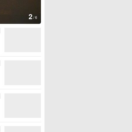
图集
3
美国：肯尼迪宣布医疗改革新举
/
6