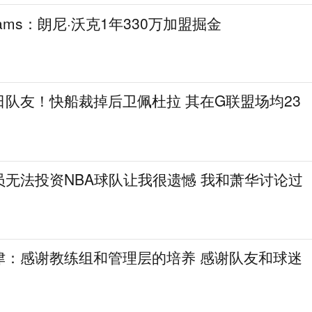
ams：朗尼·沃克1年330万加盟掘金
队友！快船裁掉后卫佩杜拉 其在G联盟场均23
无法投资NBA球队让我很遗憾 我和萧华讨论过
津：感谢教练组和管理层的培养 感谢队友和球迷