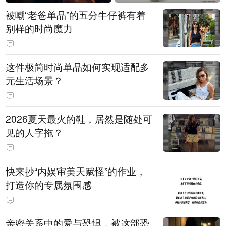
被嘲“老爸单品”的五分牛仔裤有着
别样的时尚魔力
这件极简时尚单品如何实现适配多
元生活场景？
2026夏天最火的鞋，居然是随处可
见的人字拖？
快来抄“内娱审美天赋怪”的作业，
打造你的专属氛围感
亲密关系中的爱与恐惧，被这部恐