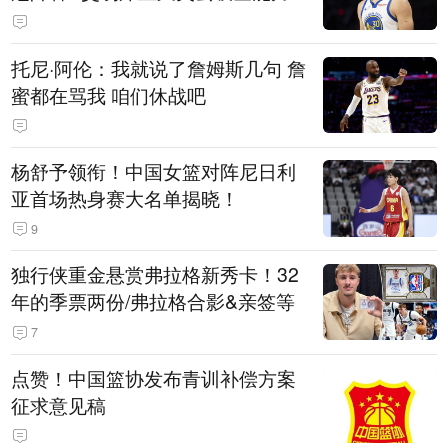
托尼·阿伦：我就说了詹姆斯几句 詹
蜜都在骂我 咱们休战吧
杨舒予领衔！中国女篮对阵尼日利
亚首场热身赛大名单揭晓！
9
独行侠重金悬赏弗拉格新秀卡！32
年的季票两份/弗拉格合影&亲签等
7
点赞！中国篮协发布青训补偿方案
征求意见稿