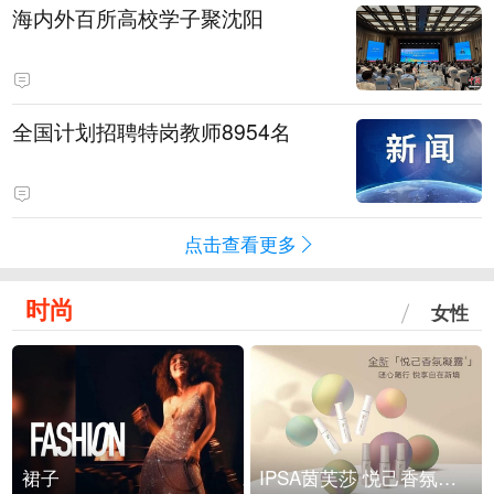
海内外百所高校学子聚沈阳
全国计划招聘特岗教师8954名
点击查看更多
时尚
女性
裙子
IPSA茵芙莎 悦己香氛凝露上市