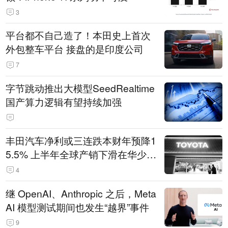
3
平台都不自己造了！本田史上首次
外包整车平台 接盘的是印度公司
7
字节跳动推出大模型SeedRealtime
国产算力逻辑有望持续加强
丰田汽车净利或三连跌本财年预降1
5.5% 上半年全球产销下滑在华少卖
14.3万辆
4
继 OpenAI、Anthropic 之后，Meta
AI 模型测试期间也发生“越界”事件
9