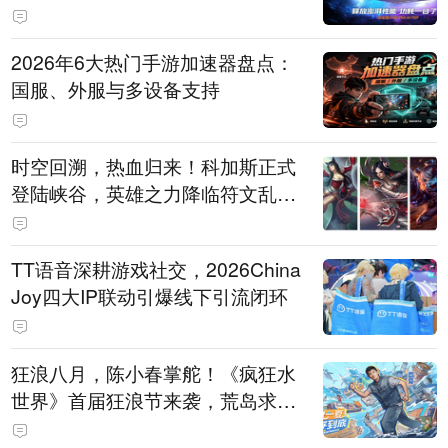
打造旗舰供电方案
2026年6大热门手游加速器盘点：
国服、外服与多设备支持
时空回溯，热血归来！科加斯正式
登陆峡谷，英雄之力降临符文乱
斗！
TT语音深耕游戏社交，2026China
Joy四大IP联动引爆线下引流闭环
狂浪八月，陈小春掌舵！《疯狂水
世界》首届狂浪节来袭，荒岛求生
直播即将开启