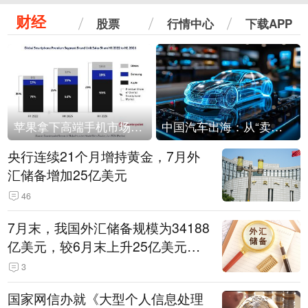
财经
股票
行情中心
下载APP
苹果拿下高端手机市场65%的份额：iPhone 17系列功不可没
中国汽车出海：从“卖出去”到“走进去”
央行连续21个月增持黄金，7月外
汇储备增加25亿美元
46
7月末，我国外汇储备规模为34188
亿美元，较6月末上升25亿美元，
升幅为0.07%
3
国家网信办就《大型个人信息处理