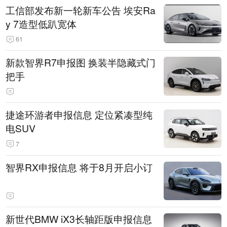
工信部发布新一轮新车公告 埃安Ra
y 7造型低趴宽体
61
新款智界R7申报图 换装半隐藏式门
把手
捷途环游者申报信息 定位紧凑型纯
电SUV
7
智界RX申报信息 将于8月开启小订
新世代BMW iX3长轴距版申报信息