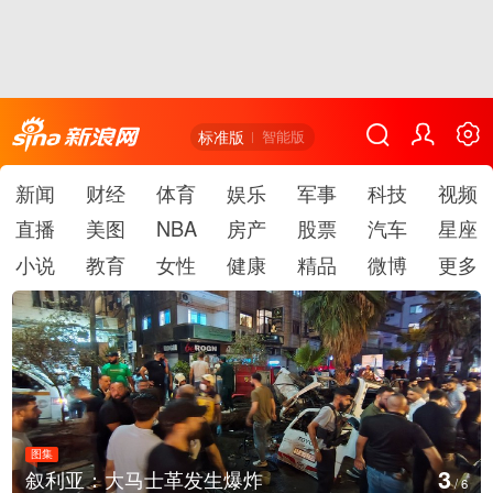
标准版
智能版
新闻
财经
体育
娱乐
军事
科技
视频
直播
美图
NBA
房产
股票
汽车
星座
小说
教育
女性
健康
精品
微博
更多
图集
4
云南弥勒：欢庆火把节
/
6