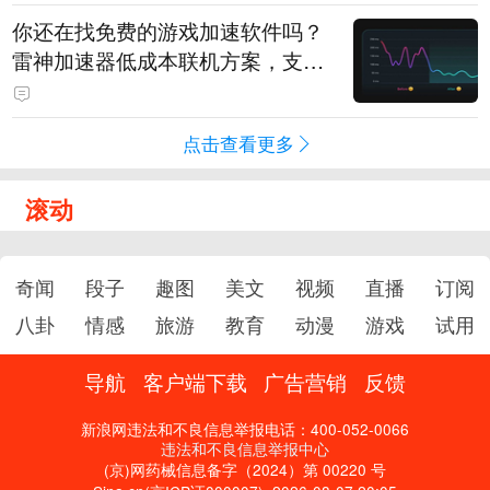
你还在找免费的游戏加速软件吗？
雷神加速器低成本联机方案，支持
免费试用
点击查看更多
滚动
奇闻
段子
趣图
美文
视频
直播
订阅
八卦
情感
旅游
教育
动漫
游戏
试用
导航
客户端下载
广告营销
反馈
新浪网违法和不良信息举报电话：400-052-0066
违法和不良信息举报中心
(京)网药械信息备字（2024）第 00220 号