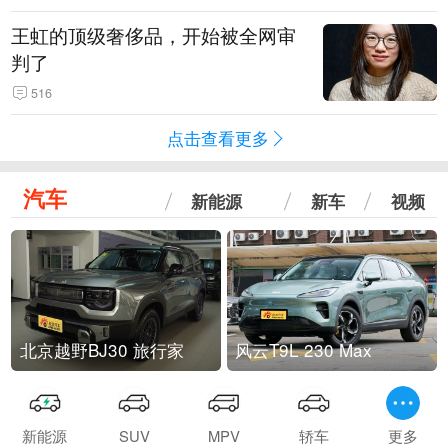
王虹的顶级奢侈品，开始被全网审
判了
516
点击查看更多
汽车
新能源
新车
视频
北京越野BJ30 旅行家
风云T9L 230 Max
新能源
SUV
MPV
轿车
更多