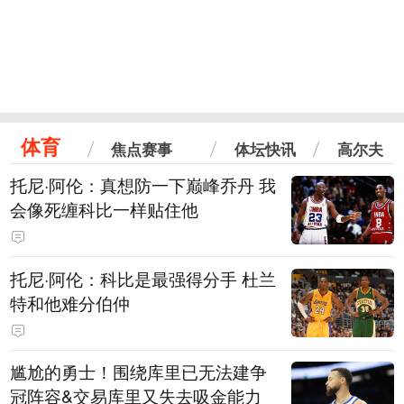
体育
焦点赛事
体坛快讯
高尔夫
托尼·阿伦：真想防一下巅峰乔丹 我
会像死缠科比一样贴住他
托尼·阿伦：科比是最强得分手 杜兰
特和他难分伯仲
尴尬的勇士！围绕库里已无法建争
冠阵容&交易库里又失去吸金能力