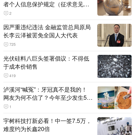
者个人信息保护规定（征求意见
稿）》公开征求意见
2
因严重违纪违法 金融监管总局原局
长李云泽被罢免全国人大代表
725
光伏硅料八巨头签署倡议：不得低
于成本价销售
419
泸溪河“喊冤”：牙冠真不是我的！
网友为何不信了？今年至少发生5
起“食品冤案”
1
宇树科技打新必看！中一签7.5万，
难度约为长鑫20倍