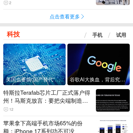
2
点击查看更多
科技
手机
试用
美国也要搞“国产替代”？先算清三笔账
谷歌AI大换血，背后究竟发生了什么？
特斯拉Terafab芯片工厂正式落户得
州！马斯克放言：要把尖端制造带
回美国
12
苹果拿下高端手机市场65%的份
额：iPhone 17系列功不可没