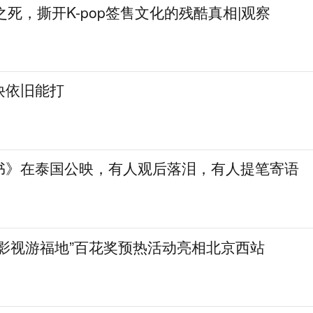
姐之死，撕开K-pop签售文化的残酷真相|观察
诀依旧能打
书》在泰国公映，有人观后落泪，有人提笔寄语
着影视游福地”百花奖预热活动亮相北京西站