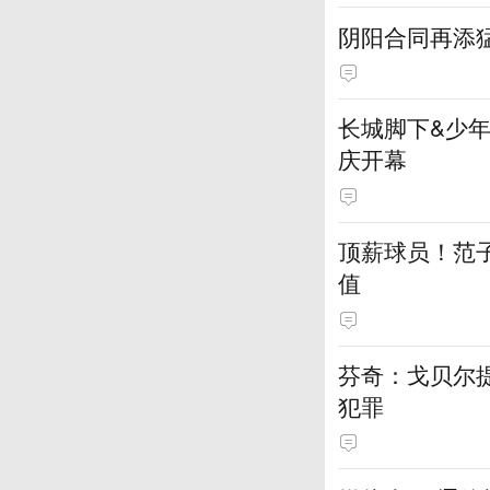
阴阳合同再添
长城脚下&少年
庆开幕
顶薪球员！范
值
芬奇：戈贝尔
犯罪