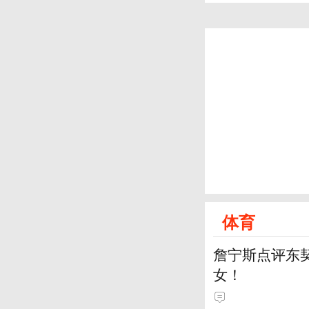
体育
詹宁斯点评东契
女！