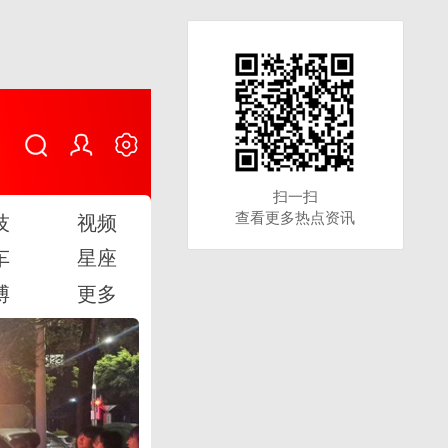
扫一扫
扫一扫
查看更多热点资讯
查看更多热点资讯
技
视频
车
星座
博
更多