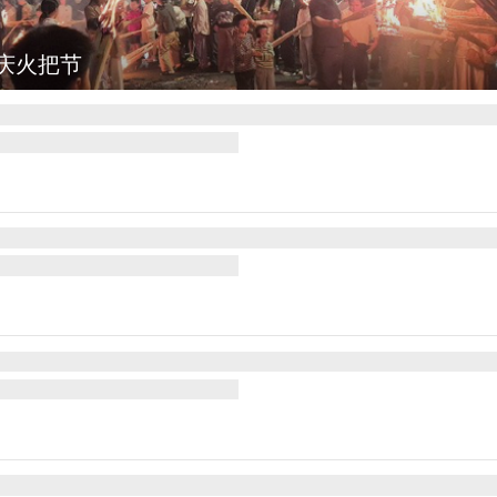
图集
江西铅山：千灯点亮葛仙村