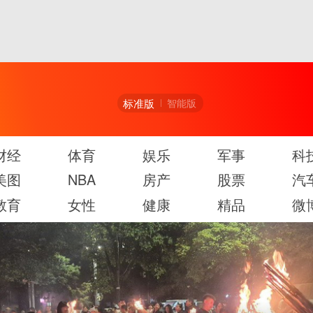
标准版
智能版
财经
体育
娱乐
军事
科
美图
NBA
房产
股票
汽
教育
女性
健康
精品
微