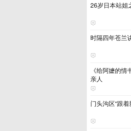
​26岁日本站
时隔四年苍兰
《给阿嬷的情
亲人
门头沟区“跟