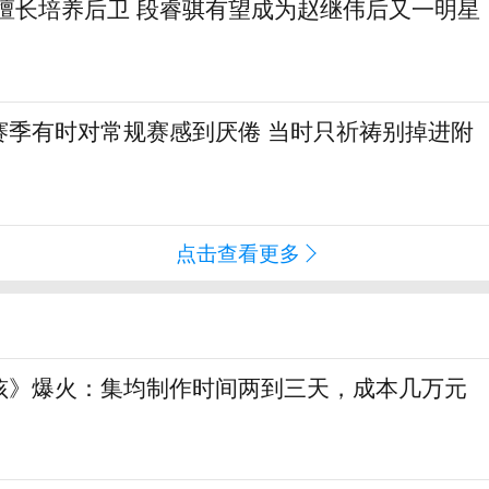
篮擅长培养后卫 段睿骐有望成为赵继伟后又一明星
赛季有时对常规赛感到厌倦 当时只祈祷别掉进附
点击查看更多
孩》爆火：集均制作时间两到三天，成本几万元