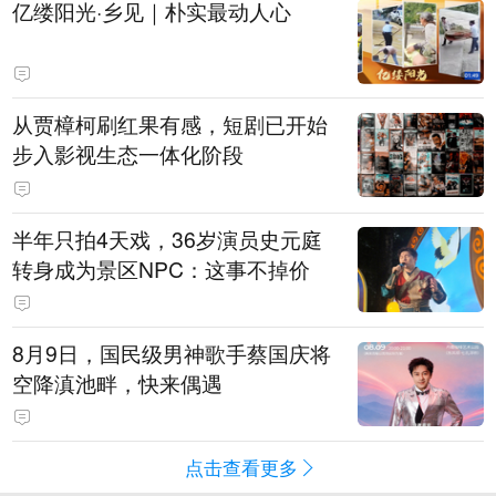
亿缕阳光·乡见｜朴实最动人心
从贾樟柯刷红果有感，短剧已开始
步入影视生态一体化阶段
半年只拍4天戏，36岁演员史元庭
转身成为景区NPC：这事不掉价
8月9日，国民级男神歌手蔡国庆将
空降滇池畔，快来偶遇
点击查看更多