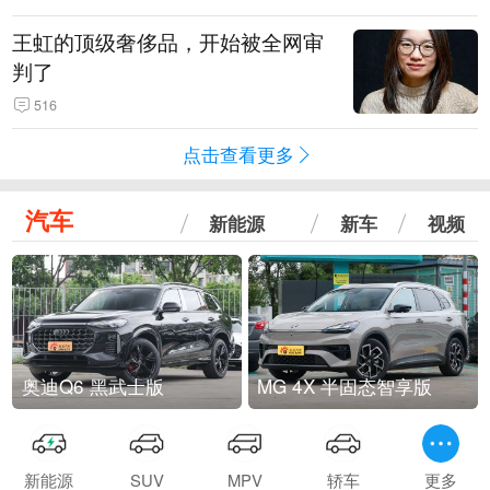
王虹的顶级奢侈品，开始被全网审
判了
516
点击查看更多
汽车
新能源
新车
视频
奥迪Q6 黑武士版
MG 4X 半固态智享版
新能源
SUV
MPV
轿车
更多