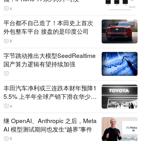
4
平台都不自己造了！本田史上首次
外包整车平台 接盘的是印度公司
8
字节跳动推出大模型SeedRealtime
国产算力逻辑有望持续加强
丰田汽车净利或三连跌本财年预降1
5.5% 上半年全球产销下滑在华少卖
14.3万辆
4
继 OpenAI、Anthropic 之后，Meta
AI 模型测试期间也发生“越界”事件
9