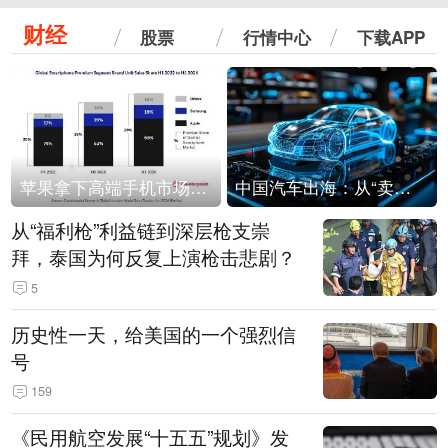
财经
股票
行情中心
下载APP
苹果拿下高端手机市场65%的份额：iPhone 17系列功不可没
中国汽车出海：从“卖出去”到“走进去”
从“福利枪”利益链到深层枪支崇
拜，泰国为何反复上演枪击悲剧？
5
历史性一天，给美国的一个强烈信
号
159
《民用航空发展“十五五”规划》发