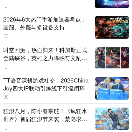
打造旗舰供电方案
2026年6大热门手游加速器盘点：
国服、外服与多设备支持
时空回溯，热血归来！科加斯正式
登陆峡谷，英雄之力降临符文乱
斗！
TT语音深耕游戏社交，2026China
Joy四大IP联动引爆线下引流闭环
狂浪八月，陈小春掌舵！《疯狂水
世界》首届狂浪节来袭，荒岛求生
直播即将开启