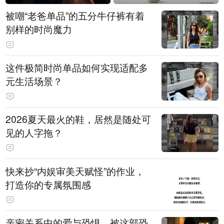
被嘲“老爸单品”的五分牛仔裤有着
别样的时尚魔力
这件极简时尚单品如何实现适配多
元生活场景？
2026夏天最火的鞋，居然是随处可
见的人字拖？
快来抄“内娱审美天赋怪”的作业，
打造你的专属氛围感
亲密关系中的爱与恐惧，被这部恐