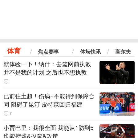
体育
焦点赛事
体坛快讯
高尔夫
就体验一下！纳什：去篮网前执教
并不是我的计划 之后也不想执教
已前往土超！伤病+不能得到保障合
同 阻碍了昆汀·皮特森回归福建
7
小贾巴里：我很全面 我能从1防到5
也能控球&投篮&攻筐