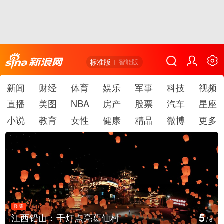
标准版
智能版
新闻
财经
体育
娱乐
军事
科技
视频
直播
美图
NBA
房产
股票
汽车
星座
小说
教育
女性
健康
精品
微博
更多
图集
6
上海：七彩稻田画迎最佳观赏期
/
6