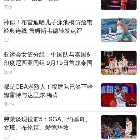
7
神似！布雷迪晒儿子泳池模仿詹韦
经典连线 詹姆斯韦德转发点评
亚运会女篮分组：中国队与泰国&
印度尼西亚同组 9月19日首战泰国
3
都是CBA老熟人！福建队已签下哈
姆雷特与达里尔·梅肯
14
弗莱谈现役前5：SGA、约基奇、
文班、布伦森、爱德华兹