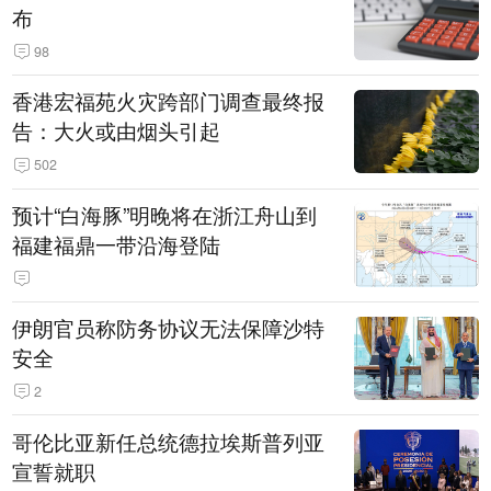
布
98
香港宏福苑火灾跨部门调查最终报
告：大火或由烟头引起
502
预计“白海豚”明晚将在浙江舟山到
福建福鼎一带沿海登陆
伊朗官员称防务协议无法保障沙特
安全
2
哥伦比亚新任总统德拉埃斯普列亚
宣誓就职