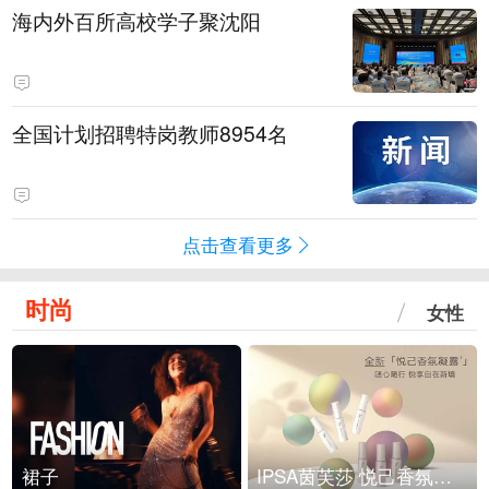
海内外百所高校学子聚沈阳
全国计划招聘特岗教师8954名
点击查看更多
时尚
女性
裙子
IPSA茵芙莎 悦己香氛凝露上市