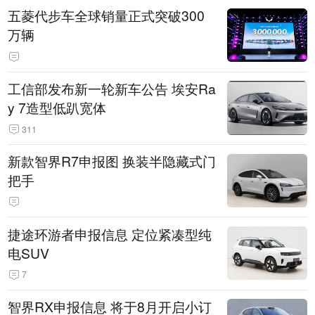
五菱代步车全球销量正式突破300
万辆
工信部发布新一轮新车公告 埃安Ra
y 7造型低趴宽体
311
新款智界R7申报图 换装半隐藏式门
把手
捷途环游者申报信息 定位紧凑型纯
电SUV
7
智界RX申报信息 将于8月开启小订