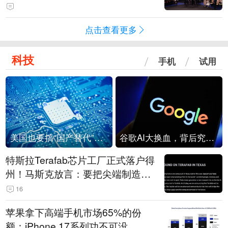
点击查看更多
科技
手机
试用
美国也要搞“国产替代”？先算清三笔账
谷歌AI大换血，背后究竟发生了什么？
特斯拉Terafab芯片工厂正式落户得
州！马斯克放言：要把尖端制造带
回美国
16
苹果拿下高端手机市场65%的份
额：iPhone 17系列功不可没