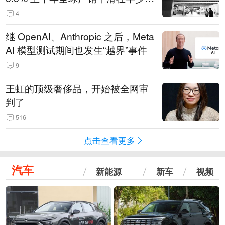
14.3万辆
4
继 OpenAI、Anthropic 之后，Meta
AI 模型测试期间也发生“越界”事件
9
王虹的顶级奢侈品，开始被全网审
判了
516
点击查看更多
汽车
新能源
新车
视频