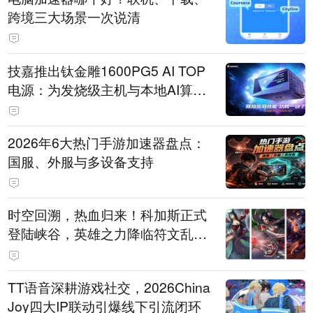
跨境三大场景一次说清
技嘉推出钛金雕1600PG5 AI TOP
电源：为发烧级主机与本地AI算力
打造旗舰供电方案
2026年6大热门手游加速器盘点：
国服、外服与多设备支持
时空回溯，热血归来！科加斯正式
登陆峡谷，英雄之力降临符文乱
斗！
TT语音深耕游戏社交，2026China
Joy四大IP联动引爆线下引流闭环