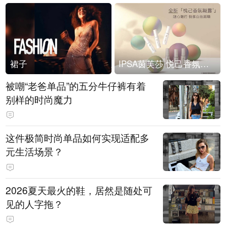
裙子
IPSA茵芙莎 悦己香氛凝露上市
被嘲“老爸单品”的五分牛仔裤有着
别样的时尚魔力
这件极简时尚单品如何实现适配多
元生活场景？
2026夏天最火的鞋，居然是随处可
见的人字拖？