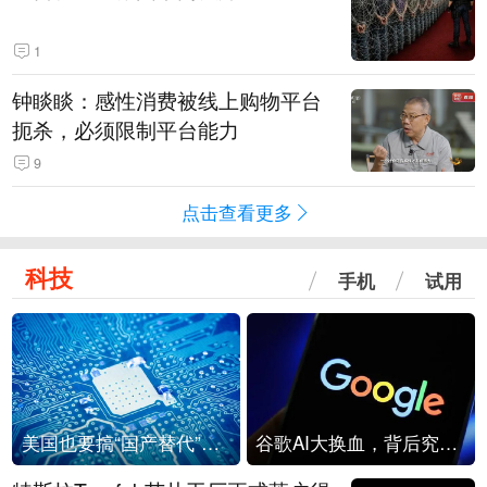
1
钟睒睒：感性消费被线上购物平台
扼杀，必须限制平台能力
9
点击查看更多
科技
手机
试用
美国也要搞“国产替代”？先算清三笔账
谷歌AI大换血，背后究竟发生了什么？