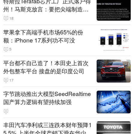
特斯拉Terafab芯片工厂正式落户得
州！马斯克放言：要把尖端制造带
回美国
18
苹果拿下高端手机市场65%的份
额：iPhone 17系列功不可没
5
平台都不自己造了！本田史上首次
外包整车平台 接盘的是印度公司
17
字节跳动推出大模型SeedRealtime
国产算力逻辑有望持续加强
丰田汽车净利或三连跌本财年预降1
5.5% 上半年全球产销下滑在华少卖