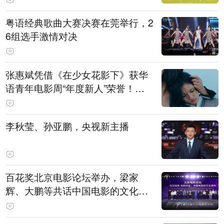
粤语经典歌曲大赛决赛在莞举行，2
6组选手激情对决
张惠斌凭借《在少女花影下》获华
语青年电影周“年度新人”荣誉！该
电影全程在广州取景，采用粤语对
白，主演均为广州本土演员
李秋莹、孙亚鹏，央视新主播
百花奖北京电影论坛举办，梁家
辉、大鹏等共话中国电影的文化建
构