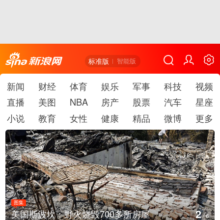
标准版
智能版
新闻
财经
体育
娱乐
军事
科技
视频
直播
美图
NBA
房产
股票
汽车
星座
小说
教育
女性
健康
精品
微博
更多
图集
3
多所房屋
叙利亚：大马士革发生爆炸
/
6