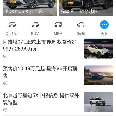
凡尔赛C5 X 驭不凡
探险者 四驱穿越版
新能源
SUV
MPV
轿车
更多
阿维塔07L正式上市 限时权益价21.
99万-26.99万元
预售价10.49万元起 星海V6开启预
售
北京越野星钽5X申报信息 提供双外
观造型