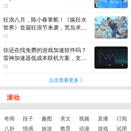
狂浪八月，陈小春掌舵！《疯狂水
世界》首届狂浪节来袭，荒岛求生
直播即将开启
你还在找免费的游戏加速软件吗？
雷神加速器低成本联机方案，支持
免费试用
点击查看更多
滚动
奇闻
段子
趣图
美文
视频
直播
订阅
八卦
情感
旅游
教育
动漫
游戏
试用