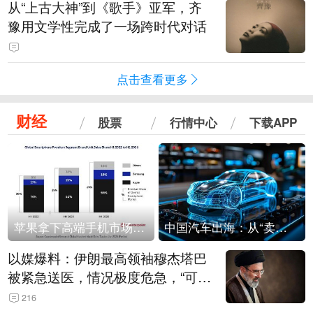
从“上古大神”到《歌手》亚军，齐
豫用文学性完成了一场跨时代对话
点击查看更多
财经
股票
行情中心
下载APP
苹果拿下高端手机市场65%的份额：iPhone 17系列功不可没
中国汽车出海：从“卖出去”到“走进去”
以媒爆料：伊朗最高领袖穆杰塔巴
被紧急送医，情况极度危急，“可能
随时会死去”
216