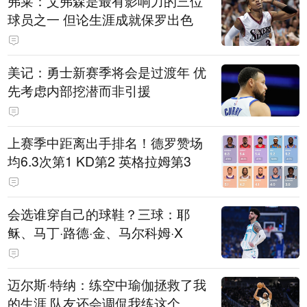
弗莱：艾弗森是最有影响力的三位
球员之一 但论生涯成就保罗出色
美记：勇士新赛季将会是过渡年 优
先考虑内部挖潜而非引援
上赛季中距离出手排名！德罗赞场
均6.3次第1 KD第2 英格拉姆第3
会选谁穿自己的球鞋？三球：耶
稣、马丁·路德·金、马尔科姆·X
迈尔斯·特纳：练空中瑜伽拯救了我
的生涯 队友还会调侃我练这个