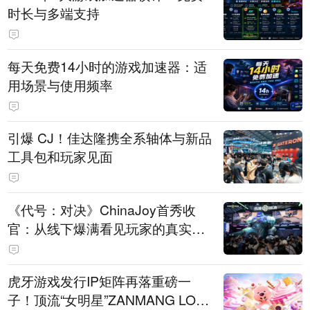
时长与多端支持
每天免费14小时的游戏加速器：适
用场景与使用频率
引爆 CJ！佳达隆携全系轴体与新品
工具包和玩家见面
《代号：对决》ChinaJoy首秀收
官：从线下爆满看见玩家的真实期
待
虎牙游戏发行IP矩阵再落重磅一
子！顶流“女明星”ZANMANG LOO