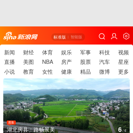
标准版
智能版
新闻
财经
体育
娱乐
军事
科技
视频
直播
美图
NBA
房产
股票
汽车
星座
小说
教育
女性
健康
精品
微博
更多
图集
6
湖北房县：路畅景美
/
6