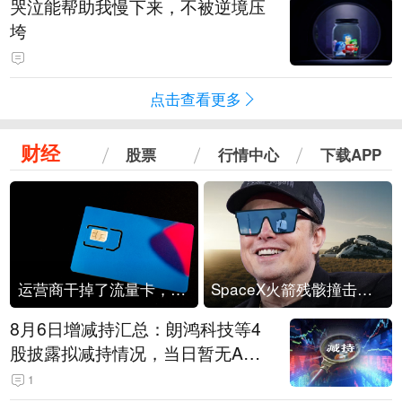
哭泣能帮助我慢下来，不被逆境压
垮
点击查看更多
财经
股票
行情中心
下载APP
运营商干掉了流量卡，他们真的玩不起了
SpaceX火箭残骸撞击月球
8月6日增减持汇总：朗鸿科技等4
股披露拟减持情况，当日暂无A股
公司披露拟增持情况（表）
1