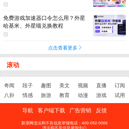
PY 正版3D消除手游《消消奇遇》
惊喜曝光
免费游戏加速器口令怎么用？外星
哈基米、外星喵兑换教程
点击查看更多
滚动
奇闻
段子
趣图
美文
视频
直播
订阅
八卦
情感
旅游
教育
动漫
游戏
试用
导航
客户端下载
广告营销
反馈
新浪网违法和不良信息举报电话：400-052-0066
违法和不良信息举报中心