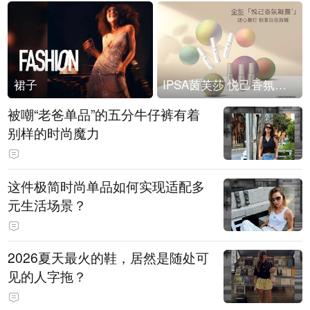
裙子
IPSA茵芙莎 悦己香氛凝露上市
被嘲“老爸单品”的五分牛仔裤有着
别样的时尚魔力
这件极简时尚单品如何实现适配多
元生活场景？
2026夏天最火的鞋，居然是随处可
见的人字拖？