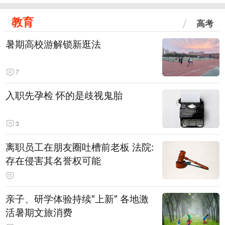
教育
高考
暑期高校游解锁新逛法
7
入职先孕检 怀的是歧视鬼胎
3
离职员工在朋友圈吐槽前老板 法院:
存在侵害其名誉权可能
亲子、研学体验持续"上新" 各地激
活暑期文旅消费