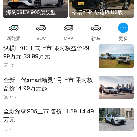
海豹08EV 905旗舰型
格瑞维亚 舒适PLUS版
新能源
SUV
MPV
轿车
更多
纵横F700正式上市 限时权益价29.
99万元-33.99万元
47
全新一代smart精灵1号上市 限时权
益价14.99万元起
116
全新深蓝S05上市 售价11.59-14.49
万元
7