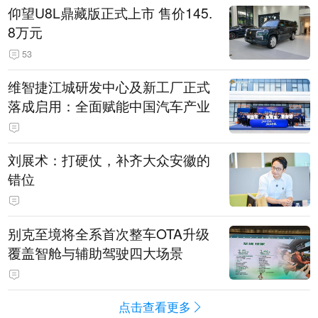
仰望U8L鼎藏版正式上市 售价145.
8万元
53
维智捷江城研发中心及新工厂正式
落成启用：全面赋能中国汽车产业
刘展术：打硬仗，补齐大众安徽的
错位
别克至境将全系首次整车OTA升级
覆盖智舱与辅助驾驶四大场景
点击查看更多