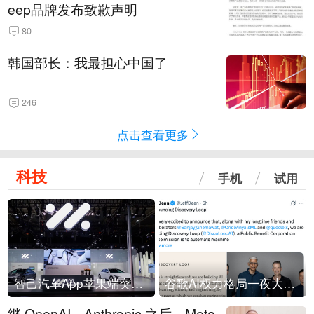
eep品牌发布致歉声明
80
韩国部长：我最担心中国了
246
点击查看更多
科技
手机
试用
智己汽车App苹果端突然“下架”
谷歌AI权力格局一夜大洗牌
继 OpenAI、Anthropic 之后，Meta