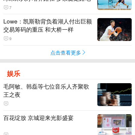
7
Lowe：凯斯勒背负着湖人付出巨额
交易筹码的重压 和大桥一样
9
点击查看更多
娱乐
毛阿敏、韩磊等七位音乐人齐聚歌
王之夜
百花绽放 京城迎来光影盛宴