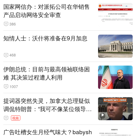
国家网信办：对派拓公司在华销售
产品启动网络安全审查
386
知情人士：沃什将准备在9月加息
468
伊朗总统：目前与最高领袖联络困
难 其决策过程遭人利用
1007
提词器突然失灵，加拿大总理疑似
调侃特朗普：“我可不像某位领导
人，把这当成一场阴谋”，全场哄笑
视频
广告吐槽女生月经气味大？babysh