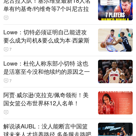
尼古拉大队！塞尔维亚最新18人名
单有约基奇/约维奇等7个叫尼古拉
Lowe：切特必须证明自己能进攻
要么成为司机&要么成为本·西蒙斯
7
Lowe：杜伦人称东部小切特 这也
是活塞至今没和他续约的原因之一
7
阿贾·威尔逊/克拉克/佩奇领衔！美
国女篮公布世界杯12人名单！
解说谈AUBL：没人能断言中国篮
球未来人才培养路径 多条腿走路吧