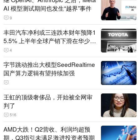
AI 模型测试期间也发生“越界”事件
9
丰田汽车净利或三连跌本财年预降1
5.5% 上半年全球产销下滑在华少卖
14.3万辆
4
字节跳动推出大模型SeedRealtime
国产算力逻辑有望持续加强
王虹的顶级奢侈品，开始被全网审
判了
516
AMD大跌！Q2营收、利润均超预
期，Q3指引未满足激进投资者预期