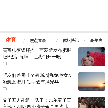
体育
焦点赛事
体坛快讯
高尔夫
高富帅变矮胖挫！西蒙斯发布肥胖
版P图训练照：让我们开干吧
吧友们差哪儿？凯·琼斯和绝色女友
游艇度蜜月 独享碧海风光🌅
父子五人能组一队了！比尔妻子官
宣诞下四胎 四个孩子全是男孩儿