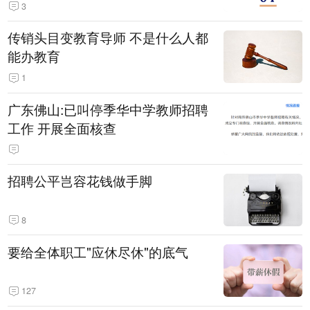
3
传销头目变教育导师 不是什么人都
能办教育
1
广东佛山:已叫停季华中学教师招聘
工作 开展全面核查
招聘公平岂容花钱做手脚
8
要给全体职工"应休尽休"的底气
127