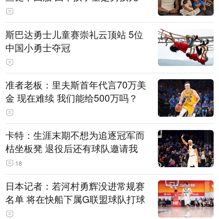
斯巴达勇士儿童赛崇礼云顶站 5位
中国小勇士夺冠
准者老板：里夫斯首年代言70万美
金 现在难续 我们能给500万吗？
卡特：生涯末期不想为追逐冠军而
枯坐板凳 退役后还有球队邀请我
18
日本记者：若河村勇辉没进常规赛
名单 将在快船下属G联盟球队打球