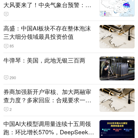
大风要来了！中央气象台预警：今
天到明天，浙江、安徽有特大暴雨
高盛：中国AI板块不存在整体泡沫
三大细分领域最具投资价值
85
牛弹琴：美国，此地无银三百两
290
券商加强新开户审核、加大两融审
查力度？多家回应：合规要求一贯
严格 不存在“从严”
2
中国AI大模型调用量连续十五周领
跑：环比增长570%，DeepSeek-V