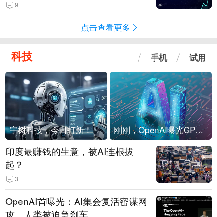
4-Flash正式版登顶！MiniMax M
9
3、阶跃星辰Step 3.7 Flash跌出榜
点击查看更多
单
科技
手机
试用
宇树科技，今日打新！
刚刚，OpenAI曝光GPT-6！传10万亿参数，8月强行发布
印度最赚钱的生意，被AI连根拔
起？
3
OpenAI首曝光：AI集会复活密谋网
攻，人类被迫急刹车