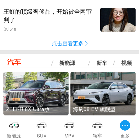
王虹的顶级奢侈品，开始被全网审
判了
518
点击查看更多
汽车
新能源
新车
视频
ZEEKR 8X Ultra版
海豹08 EV 旗舰型
新能源
SUV
MPV
轿车
更多