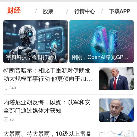
财经
股票
行情中心
下载APP
宇树科技，今日打新！
刚刚，OpenAI曝光GPT-6！传10万亿参数，8月强行发布
特朗普暗示：相比于重新对伊朗发
动大规模军事行动 他更倾向于加大
经济施压
340
内塔尼亚胡反悔，以媒：以军和安
全部门通过媒体才获知
85
大暴雨、特大暴雨，10级以上雷暴