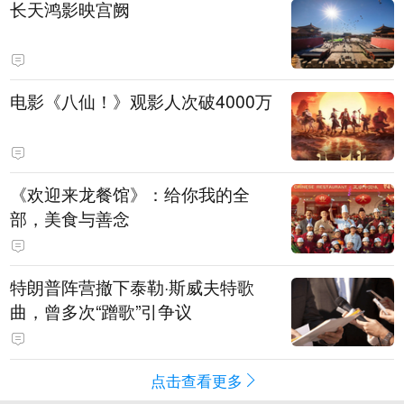
长天鸿影映宫阙
电影《八仙！》观影人次破4000万
《欢迎来龙餐馆》：给你我的全
部，美食与善念
特朗普阵营撤下泰勒·斯威夫特歌
曲，曾多次“蹭歌”引争议
点击查看更多