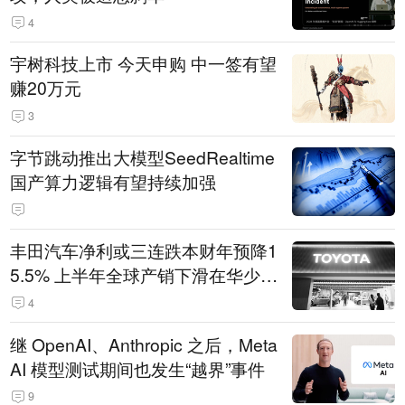
4
宇树科技上市 今天申购 中一签有望
赚20万元
3
字节跳动推出大模型SeedRealtime
国产算力逻辑有望持续加强
丰田汽车净利或三连跌本财年预降1
5.5% 上半年全球产销下滑在华少卖
14.3万辆
4
继 OpenAI、Anthropic 之后，Meta
AI 模型测试期间也发生“越界”事件
9