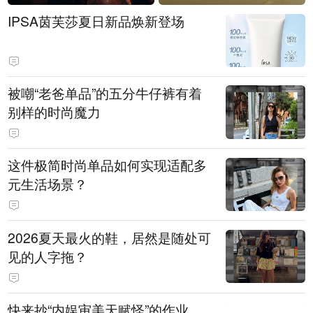
IPSA茵芙莎夏日新品焕新登场
被嘲“老爸单品”的五分牛仔裤有着
别样的时尚魔力
这件极简时尚单品如何实现适配多
元生活场景？
2026夏天最火的鞋，居然是随处可
见的人字拖？
快来抄“内娱审美天赋怪”的作业，