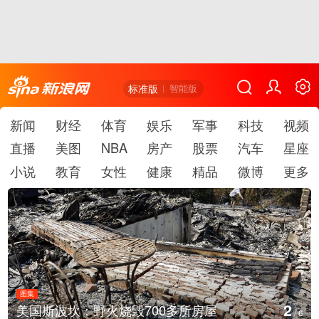
标准版
智能版
新闻
财经
体育
娱乐
军事
科技
视频
直播
美图
NBA
房产
股票
汽车
星座
小说
教育
女性
健康
精品
微博
更多
图集
3
房屋
叙利亚：大马士革发生爆炸
/
6