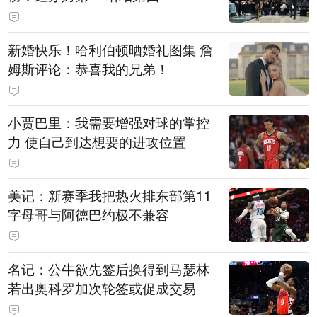
新婚快乐！哈利伯顿晒婚礼图集 詹
姆斯评论：恭喜我的兄弟！
小贾巴里：我需要增强对球的掌控
力 使自己到达想要的进攻位置
美记：新赛季我把热火排东部第11
字母哥与阿德巴约极不兼容
名记：公牛欲先签后换得到马瑟林
若出奥科罗加次轮签或促成交易