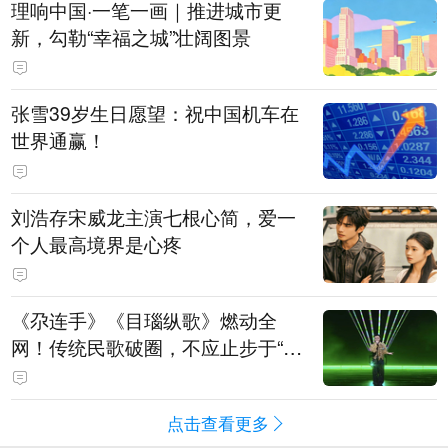
理响中国·一笔一画｜推进城市更
新，勾勒“幸福之城”壮阔图景
张雪39岁生日愿望：祝中国机车在
世界通赢！
刘浩存宋威龙主演七根心简，爱一
个人最高境界是心疼
《尕连手》《目瑙纵歌》燃动全
网！传统民歌破圈，不应止步于“上
头”
点击查看更多