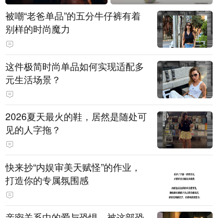
被嘲“老爸单品”的五分牛仔裤有着
别样的时尚魔力
这件极简时尚单品如何实现适配多
元生活场景？
2026夏天最火的鞋，居然是随处可
见的人字拖？
快来抄“内娱审美天赋怪”的作业，
打造你的专属氛围感
亲密关系中的爱与恐惧，被这部恐