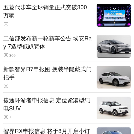
五菱代步车全球销量正式突破300
万辆
工信部发布新一轮新车公告 埃安Ra
y 7造型低趴宽体
309
新款智界R7申报图 换装半隐藏式门
把手
捷途环游者申报信息 定位紧凑型纯
电SUV
7
智界RX申报信息 将于8月开启小订