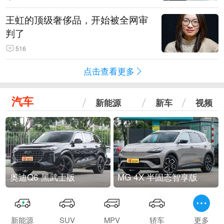
王虹的顶级奢侈品，开始被全网审
判了
516
点击查看更多
汽车
新能源
新车
视频
奥迪Q6 黑武士版
MG 4X 半固态智享版
新能源
SUV
MPV
轿车
更多