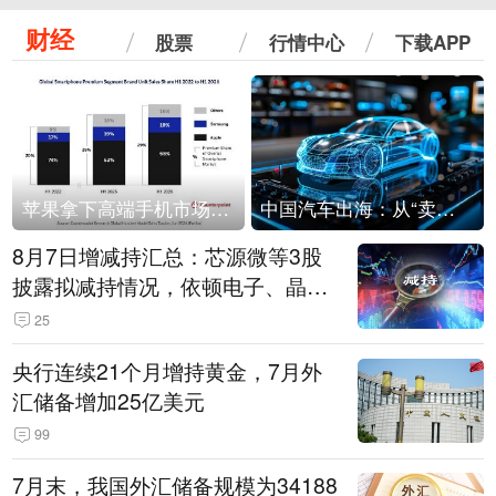
财经
股票
行情中心
下载APP
苹果拿下高端手机市场65%的份额：iPhone 17系列功不可没
中国汽车出海：从“卖出去”到“走进去”
8月7日增减持汇总：芯源微等3股
披露拟减持情况，依顿电子、晶华
微拟增持（表）
25
央行连续21个月增持黄金，7月外
汇储备增加25亿美元
99
7月末，我国外汇储备规模为34188