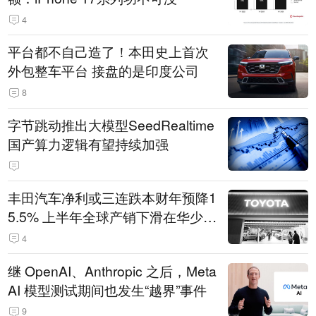
4
平台都不自己造了！本田史上首次
外包整车平台 接盘的是印度公司
8
字节跳动推出大模型SeedRealtime
国产算力逻辑有望持续加强
丰田汽车净利或三连跌本财年预降1
5.5% 上半年全球产销下滑在华少卖
14.3万辆
4
继 OpenAI、Anthropic 之后，Meta
AI 模型测试期间也发生“越界”事件
9