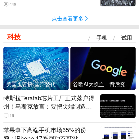
449
点击查看更多
科技
手机
试用
美国也要搞“国产替代”？先算清三笔账
谷歌AI大换血，背后究竟发生了什么？
特斯拉Terafab芯片工厂正式落户得
州！马斯克放言：要把尖端制造带
回美国
16
苹果拿下高端手机市场65%的份
额：iPhone 17系列功不可没