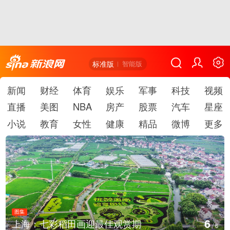
标准版
智能版
新闻
财经
体育
娱乐
军事
科技
视频
直播
美图
NBA
房产
股票
汽车
星座
小说
教育
女性
健康
精品
微博
更多
图集
1
厄瓜多尔总统诺沃亚会见阿根廷总统米莱
/
6