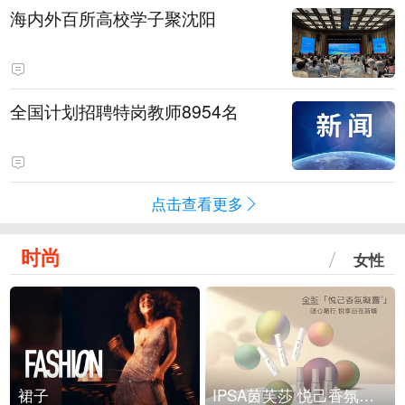
海内外百所高校学子聚沈阳
全国计划招聘特岗教师8954名
点击查看更多
时尚
女性
裙子
IPSA茵芙莎 悦己香氛凝露上市