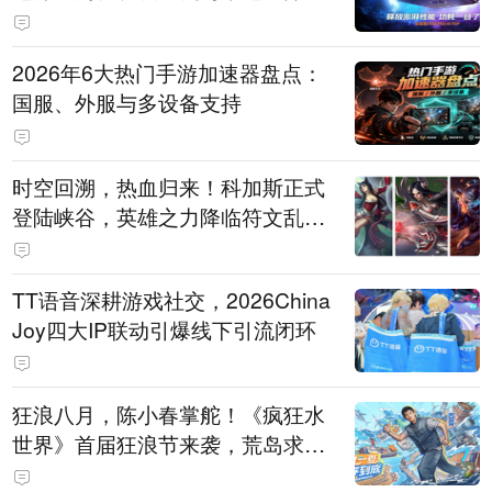
打造旗舰供电方案
2026年6大热门手游加速器盘点：
国服、外服与多设备支持
时空回溯，热血归来！科加斯正式
登陆峡谷，英雄之力降临符文乱
斗！
TT语音深耕游戏社交，2026China
Joy四大IP联动引爆线下引流闭环
狂浪八月，陈小春掌舵！《疯狂水
世界》首届狂浪节来袭，荒岛求生
直播即将开启