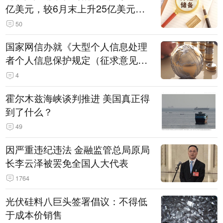
亿美元，较6月末上升25亿美元，
升幅为0.07%
50
国家网信办就《大型个人信息处理
者个人信息保护规定（征求意见
稿）》公开征求意见
4
霍尔木兹海峡谈判推进 美国真正得
到了什么？
49
因严重违纪违法 金融监管总局原局
长李云泽被罢免全国人大代表
1764
光伏硅料八巨头签署倡议：不得低
于成本价销售