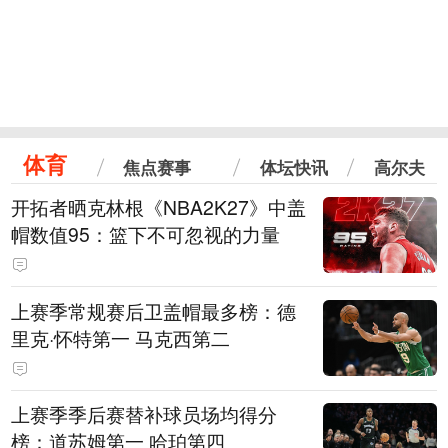
体育
焦点赛事
体坛快讯
高尔夫
开拓者晒克林根《NBA2K27》中盖
帽数值95：篮下不可忽视的力量
上赛季常规赛后卫盖帽最多榜：德
里克·怀特第一 马克西第二
上赛季季后赛替补球员场均得分
榜：道苏姆第一 哈珀第四