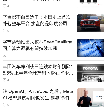
4
平台都不自己造了！本田史上首次
外包整车平台 接盘的是印度公司
9
字节跳动推出大模型SeedRealtime
国产算力逻辑有望持续加强
丰田汽车净利或三连跌本财年预降1
5.5% 上半年全球产销下滑在华少卖
14.3万辆
4
继 OpenAI、Anthropic 之后，Meta
AI 模型测试期间也发生“越界”事件
9