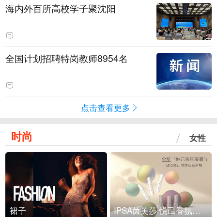
海内外百所高校学子聚沈阳
全国计划招聘特岗教师8954名
点击查看更多
时尚
女性
裙子
IPSA茵芙莎 悦己香氛凝露上市