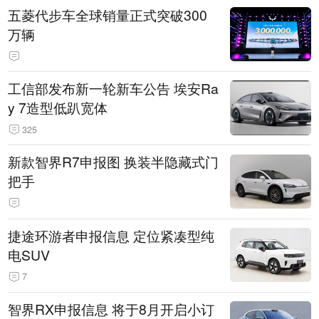
五菱代步车全球销量正式突破300
万辆
工信部发布新一轮新车公告 埃安Ra
y 7造型低趴宽体
325
新款智界R7申报图 换装半隐藏式门
把手
捷途环游者申报信息 定位紧凑型纯
电SUV
7
智界RX申报信息 将于8月开启小订