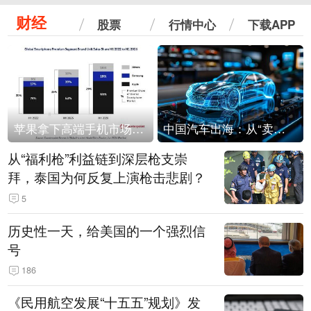
财经
股票
行情中心
下载APP
苹果拿下高端手机市场65%的份额：iPhone 17系列功不可没
中国汽车出海：从“卖出去”到“走进去”
从“福利枪”利益链到深层枪支崇
拜，泰国为何反复上演枪击悲剧？
5
历史性一天，给美国的一个强烈信
号
186
《民用航空发展“十五五”规划》发