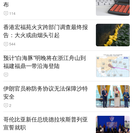
布
114
香港宏福苑火灾跨部门调查最终报
告：大火或由烟头引起
544
预计“白海豚”明晚将在浙江舟山到
福建福鼎一带沿海登陆
伊朗官员称防务协议无法保障沙特
安全
2
哥伦比亚新任总统德拉埃斯普列亚
宣誓就职