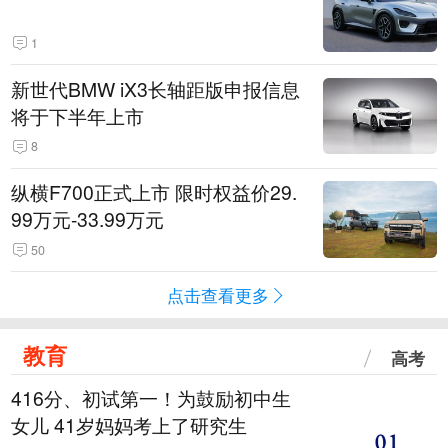
1
新世代BMW iX3长轴距版申报信息
将于下半年上市
8
纵横F700正式上市 限时权益价29.
99万元-33.99万元
50
点击查看更多
教育
高考
416分、初试第一！为鼓励初中生
女儿 41岁妈妈考上了研究生