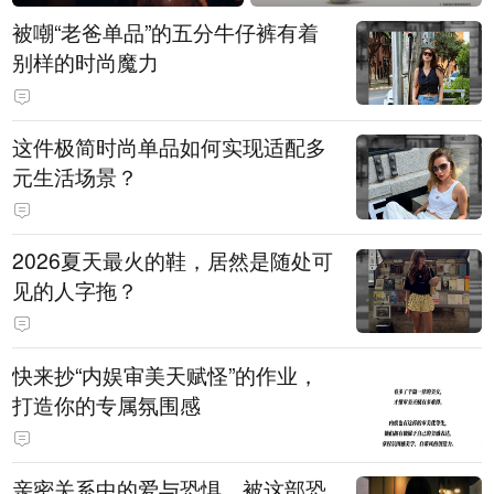
被嘲“老爸单品”的五分牛仔裤有着
别样的时尚魔力
这件极简时尚单品如何实现适配多
元生活场景？
2026夏天最火的鞋，居然是随处可
见的人字拖？
快来抄“内娱审美天赋怪”的作业，
打造你的专属氛围感
亲密关系中的爱与恐惧，被这部恐