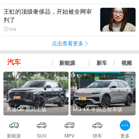
王虹的顶级奢侈品，开始被全网审
判了
516
点击查看更多
汽车
新能源
新车
视频
奥迪Q6 黑武士版
MG 4X 半固态智享版
新能源
SUV
MPV
轿车
更多