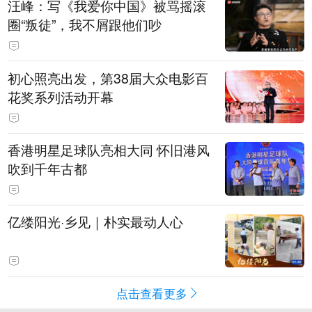
汪峰：写《我爱你中国》被骂摇滚
圈“叛徒”，我不屑跟他们吵
初心照亮出发，第38届大众电影百
花奖系列活动开幕
香港明星足球队亮相大同 怀旧港风
吹到千年古都
亿缕阳光·乡见｜朴实最动人心
点击查看更多