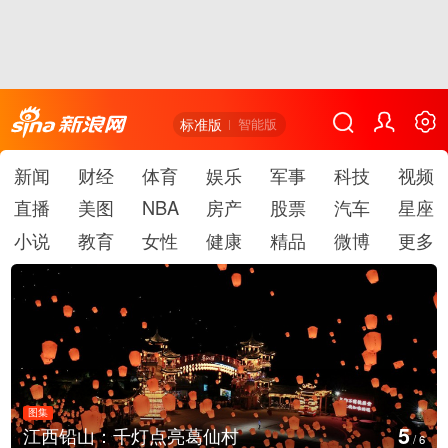
标准版
智能版
新闻
财经
体育
娱乐
军事
科技
视频
直播
美图
NBA
房产
股票
汽车
星座
小说
教育
女性
健康
精品
微博
更多
图集
5
江西铅山：千灯点亮葛仙村
/
6