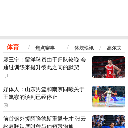
体育
焦点赛事
体坛快讯
高尔夫
廖三宁：留洋球员由于归队较晚 会
通过训练来提升彼此之间的默契
媒体人：山东男篮和南京同曦关于
王岚嵚的谈判已经停止
前首钢外援阿隆德斯重返奇才 张云
松夏联观摩时曾与他短暂沟通