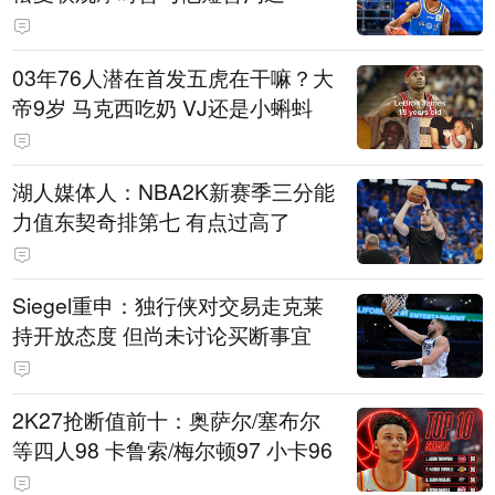
03年76人潜在首发五虎在干嘛？大
帝9岁 马克西吃奶 VJ还是小蝌蚪
湖人媒体人：NBA2K新赛季三分能
力值东契奇排第七 有点过高了
Siegel重申：独行侠对交易走克莱
持开放态度 但尚未讨论买断事宜
2K27抢断值前十：奥萨尔/塞布尔
等四人98 卡鲁索/梅尔顿97 小卡96