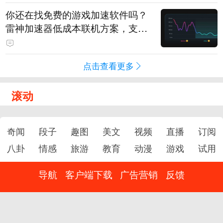
你还在找免费的游戏加速软件吗？
雷神加速器低成本联机方案，支持
免费试用
点击查看更多
滚动
奇闻
段子
趣图
美文
视频
直播
订阅
八卦
情感
旅游
教育
动漫
游戏
试用
导航
客户端下载
广告营销
反馈
新浪网违法和不良信息举报电话：400-052-0066
违法和不良信息举报中心
(京)网药械信息备字（2024）第 00220 号