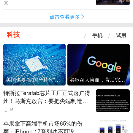
点击查看更多
科技
手机
试用
美国也要搞“国产替代”？先算清三笔账
谷歌AI大换血，背后究竟发生了什么？
特斯拉Terafab芯片工厂正式落户得
州！马斯克放言：要把尖端制造带
回美国
16
苹果拿下高端手机市场65%的份
额：iPhone 17系列功不可没