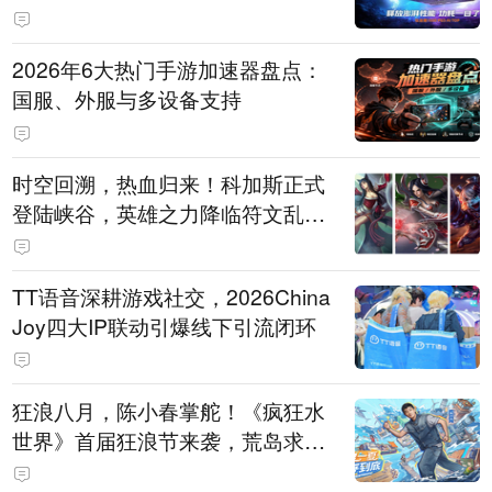
打造旗舰供电方案
2026年6大热门手游加速器盘点：
国服、外服与多设备支持
时空回溯，热血归来！科加斯正式
登陆峡谷，英雄之力降临符文乱
斗！
TT语音深耕游戏社交，2026China
Joy四大IP联动引爆线下引流闭环
狂浪八月，陈小春掌舵！《疯狂水
世界》首届狂浪节来袭，荒岛求生
直播即将开启