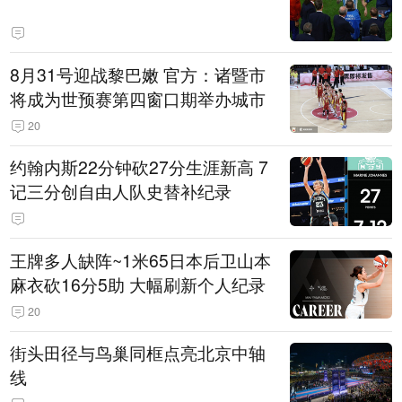
8月31号迎战黎巴嫩 官方：诸暨市
将成为世预赛第四窗口期举办城市
20
约翰内斯22分钟砍27分生涯新高 7
记三分创自由人队史替补纪录
王牌多人缺阵~1米65日本后卫山本
麻衣砍16分5助 大幅刷新个人纪录
20
街头田径与鸟巢同框点亮北京中轴
线