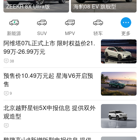
ZEEKR 8X Ultra版
海豹08 EV 旗舰型
新能源
SUV
MPV
轿车
更多
阿维塔07L正式上市 限时权益价21.
99万-26.99万元
38
预售价10.49万元起 星海V6开启预
售
9
北京越野星钽5X申报信息 提供双外
观造型
魏牌高山8新增版型申报信息 提供