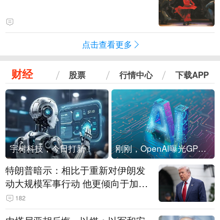
点击查看更多
财经
股票
行情中心
下载APP
宇树科技，今日打新！
刚刚，OpenAI曝光GPT-6！传10万亿参数，8月强行发布
特朗普暗示：相比于重新对伊朗发
动大规模军事行动 他更倾向于加大
经济施压
182