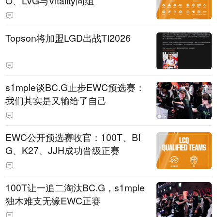
O、LVG与Vitality同组
Topson将加盟LGD出战TI2026
s1mple谈BC.G止步EWC预选赛：
我们其实是又输给了自己
EWC公开预选赛收官：100T、BI
G、K27、JJH成功晋级正赛
100T让一追二淘汰BC.G，s1mple
独木难支无缘EWC正赛