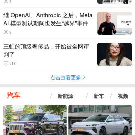
4
继 OpenAI、Anthropic 之后，Meta
AI 模型测试期间也发生“越界”事件
9
王虹的顶级奢侈品，开始被全网审
判了
518
点击查看更多
汽车
新能源
新车
视频