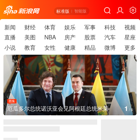
标准版
智能版
新闻
财经
体育
娱乐
军事
科技
视频
直播
美图
NBA
房产
股票
汽车
星座
小说
教育
女性
健康
精品
微博
更多
图集
1
厄瓜多尔总统诺沃亚会见阿根廷总统米莱
/
6