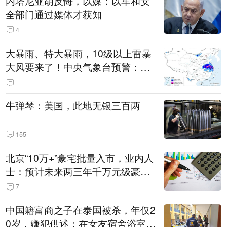
内塔尼亚胡反悔，以媒：以军和安
全部门通过媒体才获知
4
大暴雨、特大暴雨，10级以上雷暴
大风要来了！中央气象台预警：今
天到明天，浙江、安徽有特大暴雨
牛弹琴：美国，此地无银三百两
155
北京“10万+”豪宅批量入市，业内人
士：预计未来两三年千万元级豪宅
潜在供应达万套！谁在买单？
7
中国籍富商之子在泰国被杀，年仅2
0岁，嫌犯供述：在女友宿舍浴室发