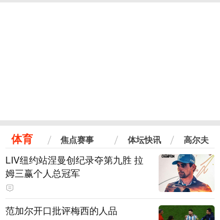
体育
焦点赛事
体坛快讯
高尔夫
LIV纽约站涅曼创纪录夺第九胜 拉
姆三赢个人总冠军
范加尔开口批评梅西的人品