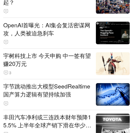
起？
OpenAI首曝光：AI集会复活密谋网
攻，人类被迫急刹车
宇树科技上市 今天申购 中一签有望
赚20万元
3
字节跳动推出大模型SeedRealtime
国产算力逻辑有望持续加强
丰田汽车净利或三连跌本财年预降1
5.5% 上半年全球产销下滑在华少卖
14.3万辆