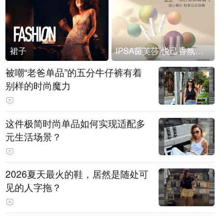
裙子
IPSA茵芙莎 悦己香氛凝露上市
被嘲“老爸单品”的五分牛仔裤有着
别样的时尚魔力
这件极简时尚单品如何实现适配多
元生活场景？
2026夏天最火的鞋，居然是随处可
见的人字拖？