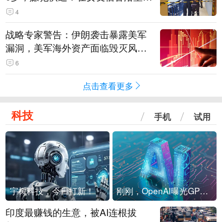
现他，持刀询问身份时发生拉扯
4
战略专家警告：伊朗袭击暴露美军
漏洞，美军海外资产面临毁灭风
险！
6
点击查看更多
科技
手机
试用
宇树科技，今日打新！
刚刚，OpenAI曝光GPT-6！传10万亿参数，8月强行发布
印度最赚钱的生意，被AI连根拔