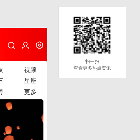
扫一扫
扫一扫
查看更多热点资讯
查看更多热点资讯
技
视频
车
星座
博
更多