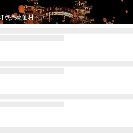
：七彩稻田画迎最佳观赏期