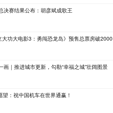
》总决赛结果公布：胡彦斌成歌王
大功大电影3：勇闯恐龙岛》预售总票房破2000
一画｜推进城市更新，勾勒“幸福之城”壮阔图景
日愿望：祝中国机车在世界通赢！