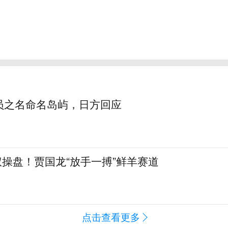
员之名命名岛屿，日方回应
全权操盘！贾国龙“放手一搏”鲜羊赛道
点击查看更多