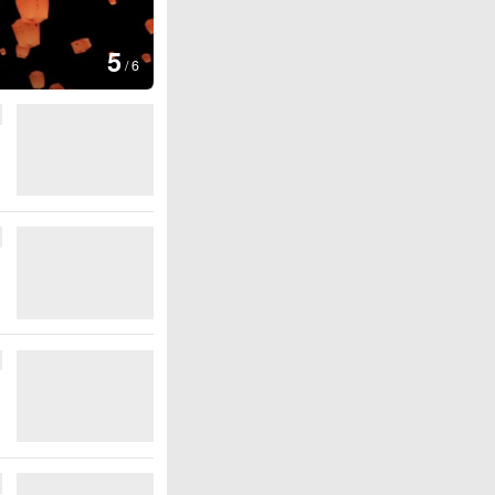
图集
6
厄瓜多尔总统诺沃亚会
/
6