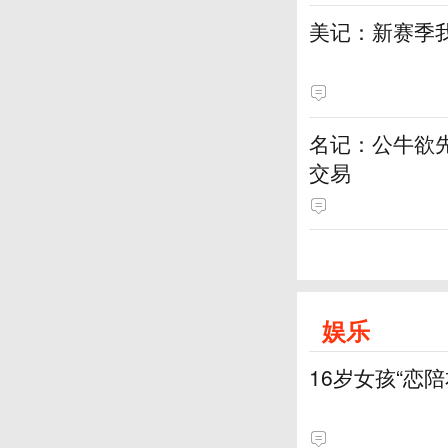
美记：新赛季
名记：公牛欲
交易
娱乐
16岁女孩“恋