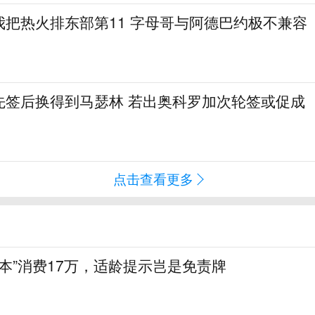
我把热火排东部第11 字母哥与阿德巴约极不兼容
先签后换得到马瑟林 若出奥科罗加次轮签或促成
点击查看更多
陪本”消费17万，适龄提示岂是免责牌