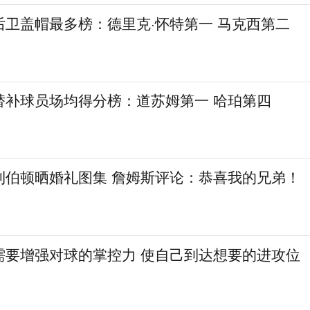
后卫盖帽最多榜：德里克·怀特第一 马克西第二
替补球员场均得分榜：道苏姆第一 哈珀第四
利伯顿晒婚礼图集 詹姆斯评论：恭喜我的兄弟！
需要增强对球的掌控力 使自己到达想要的进攻位