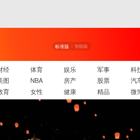
标准版
智能版
财经
体育
娱乐
军事
科
美图
NBA
房产
股票
汽
教育
女性
健康
精品
微