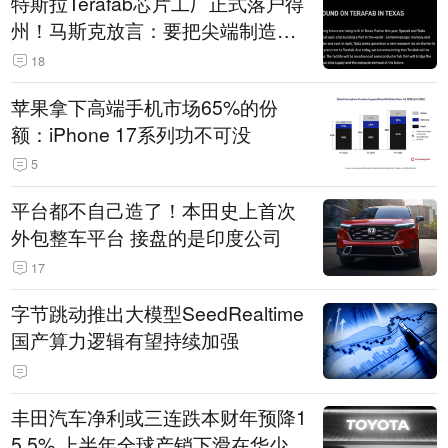
特斯拉Terafab芯片工厂正式落户得
州！马斯克放言：要把尖端制造带
回美国
18
苹果拿下高端手机市场65%的份
额：iPhone 17系列功不可没
5
平台都不自己造了！本田史上首次
外包整车平台 接盘的是印度公司
17
字节跳动推出大模型SeedRealtime
国产算力逻辑有望持续加强
丰田汽车净利或三连跌本财年预降1
5.5% 上半年全球产销下滑在华少卖