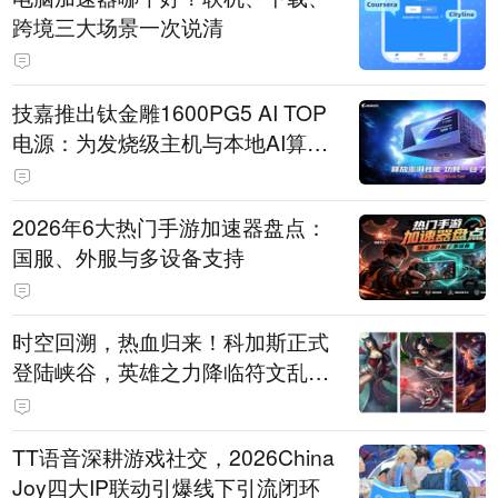
跨境三大场景一次说清
技嘉推出钛金雕1600PG5 AI TOP
电源：为发烧级主机与本地AI算力
打造旗舰供电方案
2026年6大热门手游加速器盘点：
国服、外服与多设备支持
时空回溯，热血归来！科加斯正式
登陆峡谷，英雄之力降临符文乱
斗！
TT语音深耕游戏社交，2026China
Joy四大IP联动引爆线下引流闭环