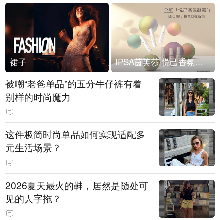
裙子
IPSA茵芙莎 悦己香氛凝露上市
被嘲“老爸单品”的五分牛仔裤有着
别样的时尚魔力
这件极简时尚单品如何实现适配多
元生活场景？
2026夏天最火的鞋，居然是随处可
见的人字拖？