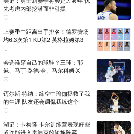
美记：勇士新赛季将会是过渡年 优
先考虑内部挖潜而非引援
上赛季中距离出手排名！德罗赞场
均6.3次第1 KD第2 英格拉姆第3
会选谁穿自己的球鞋？三球：耶
稣、马丁·路德·金、马尔科姆·X
迈尔斯·特纳：练空中瑜伽拯救了我
的生涯 队友还会调侃我练这个
湖记：卡梅隆·卡尔训练营表现好些
或许能进入雷迪克的轮换阵容