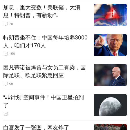
加息，重大变数！美联储，大消
息！特朗普，有新动作
70
特朗普坐不住：中国每年培养3000
人，咱们才170人
159
因凡蒂诺被爆曾与女员工有染，国
际足联、欧足联紧急回应
58
“非计划”空间事件！中国卫星拍到
了
白宫发了一张图，网友炸了