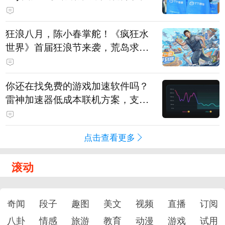
狂浪八月，陈小春掌舵！《疯狂水
世界》首届狂浪节来袭，荒岛求生
直播即将开启
你还在找免费的游戏加速软件吗？
雷神加速器低成本联机方案，支持
免费试用
点击查看更多
滚动
奇闻
段子
趣图
美文
视频
直播
订阅
八卦
情感
旅游
教育
动漫
游戏
试用