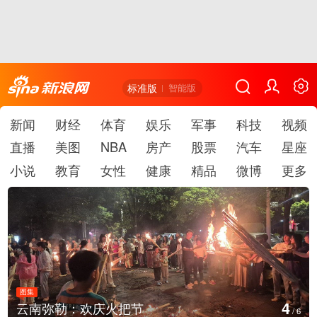
标准版
智能版
新闻
财经
体育
娱乐
军事
科技
视频
直播
美图
NBA
房产
股票
汽车
星座
小说
教育
女性
健康
精品
微博
更多
图集
5
江西铅山：千灯点亮葛仙村
/
6