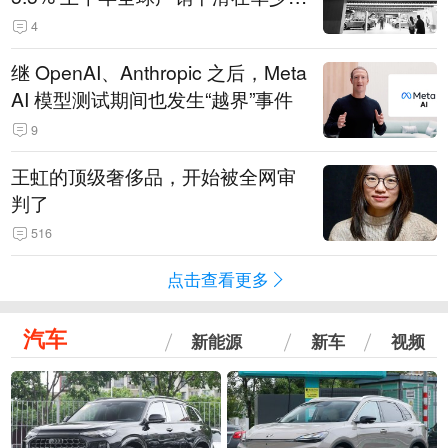
14.3万辆
4
继 OpenAI、Anthropic 之后，Meta
AI 模型测试期间也发生“越界”事件
9
王虹的顶级奢侈品，开始被全网审
判了
516
点击查看更多
汽车
新能源
新车
视频