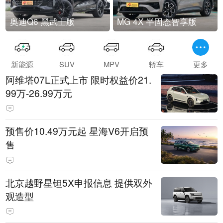
奥迪Q6 黑武士版
MG 4X 半固态智享版
新能源
SUV
MPV
轿车
更多
阿维塔07L正式上市 限时权益价21.
99万-26.99万元
预售价10.49万元起 星海V6开启预
售
北京越野星钽5X申报信息 提供双外
观造型