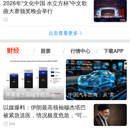
2026年“文化中国·水立方杯”中文歌
曲大赛颁奖晚会举行
点击查看更多
财经
股票
行情中心
下载APP
苹果拿下高端手机市场65%的份额：iPhone 17系列功不可没
中国汽车出海：从“卖出去”到“走进去”
以媒爆料：伊朗最高领袖穆杰塔巴
被紧急送医，情况极度危急，“可能
随时会死去”
204