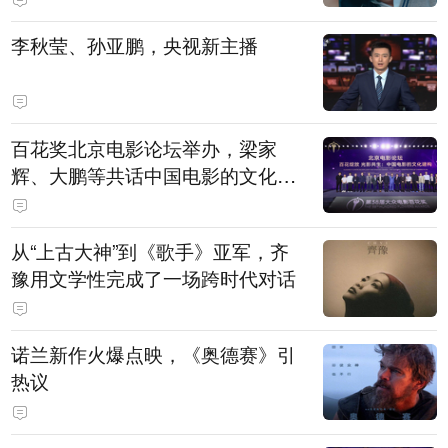
白，主演均为广州本土演员
李秋莹、孙亚鹏，央视新主播
百花奖北京电影论坛举办，梁家
辉、大鹏等共话中国电影的文化建
构
从“上古大神”到《歌手》亚军，齐
豫用文学性完成了一场跨时代对话
诺兰新作火爆点映，《奥德赛》引
热议