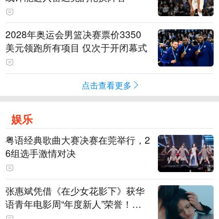
2028年奥运会男篮决赛票价3350
美元领跑所有项目 仅次于开闭幕式
点击查看更多
娱乐
粤语经典歌曲大赛决赛在莞举行，2
6组选手激情对决
张惠斌凭借《在少女花影下》获华
语青年电影周“年度新人”荣誉！该
电影全程在广州取景，采用粤语对