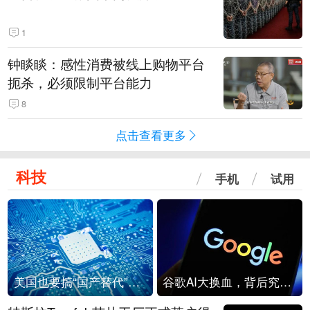
1
钟睒睒：感性消费被线上购物平台
扼杀，必须限制平台能力
8
点击查看更多
科技
手机
试用
美国也要搞“国产替代”？先算清三笔账
谷歌AI大换血，背后究竟发生了什么？