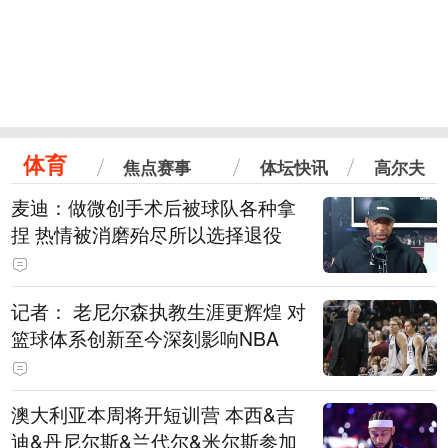
体育
焦点赛事
体坛快讯
高尔夫
麦迪：做微创手术后被球队各种拿
捏 热情被消磨殆尽所以选择退役
记者： 老尼尔森执教生涯更辉煌 对
篮球体系创新至今深刻影响NBA
澳大利亚本周将开短训营 本西&吉
迪&丹尼尔斯&兰代尔&米尔斯参加