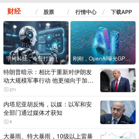
财经
股票
行情中心
下载APP
宇树科技，今日打新！
刚刚，OpenAI曝光GPT-6！传10万亿参数，8月强行发布
特朗普暗示：相比于重新对伊朗发
动大规模军事行动 他更倾向于加大
经济施压
271
内塔尼亚胡反悔，以媒：以军和安
全部门通过媒体才获知
6
大暴雨、特大暴雨，10级以上雷暴