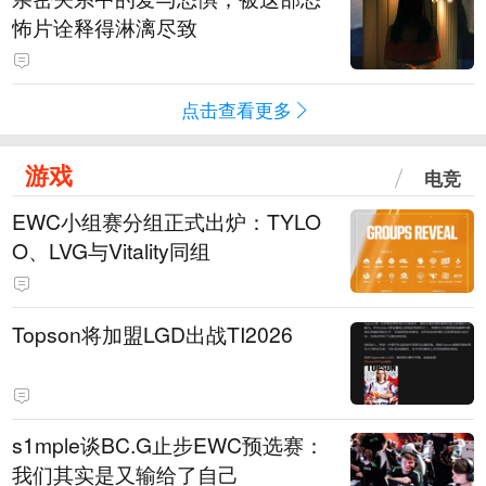
怖片诠释得淋漓尽致
点击查看更多
游戏
电竞
EWC小组赛分组正式出炉：TYLO
O、LVG与Vitality同组
Topson将加盟LGD出战TI2026
s1mple谈BC.G止步EWC预选赛：
我们其实是又输给了自己