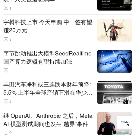
1
宇树科技上市 今天申购 中一签有望
赚20万元
3
字节跳动推出大模型SeedRealtime
国产算力逻辑有望持续加强
丰田汽车净利或三连跌本财年预降1
5.5% 上半年全球产销下滑在华少卖
14.3万辆
4
继 OpenAI、Anthropic 之后，Meta
AI 模型测试期间也发生“越界”事件
9