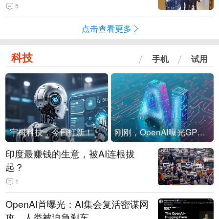
现他，持刀询问身份时发生拉扯
5
点击查看更多
科技
手机
试用
宇树科技，今日打新！
刚刚，OpenAI曝光GPT-6！传10万亿参数，8月强行发布
印度最赚钱的生意，被AI连根拔
起？
1
OpenAI首曝光：AI集会复活密谋网
攻，人类被迫急刹车