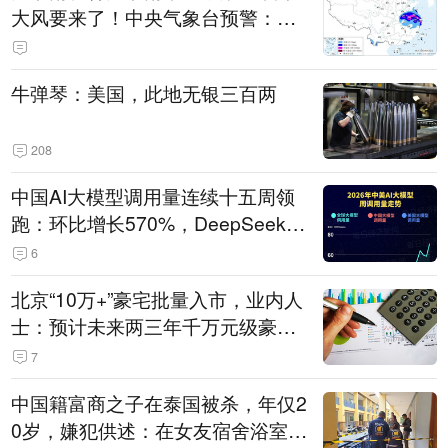
大风要来了！中央气象台预警：今
天到明天，浙江、安徽有特大暴雨
牛弹琴：美国，此地无银三百两
208
中国AI大模型调用量连续十五周领
跑：环比增长570%，DeepSeek-V
4-Flash正式版登顶！MiniMax M
6
3、阶跃星辰Step 3.7 Flash跌出榜
北京“10万+”豪宅批量入市，业内人
单
士：预计未来两三年千万元级豪宅
潜在供应达万套！谁在买单？
7
中国籍富商之子在泰国被杀，年仅2
0岁，嫌犯供述：在女友宿舍浴室发