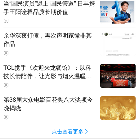
当“国民演员”遇上“国民管道” 日丰携
手王阳诠释品质长期价值
余华深夜打假，再次声明家徽非其
作品
TCL携手《欢迎来龙餐馆》：以科
技长情陪伴，让光影与烟火温暖生
活
第38届大众电影百花奖八大奖项今
晚揭晓
点击查看更多