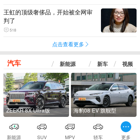
王虹的顶级奢侈品，开始被全网审
判了
518
点击查看更多
汽车
新能源
新车
视频
ZEEKR 8X Ultra版
海豹08 EV 旗舰型
新能源
SUV
MPV
轿车
更多