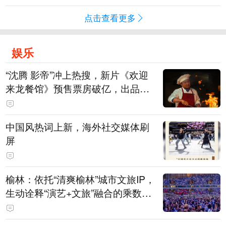
点击查看更多
娱乐
“沈腾 影帝”冲上热搜，新片《欢迎
来龙餐馆》预售票房破亿，出品方
股价大涨！沈腾主演电影票房已破4
15亿元
中国风热词上新，海外社交媒体刷
屏
榆林：依托“清爽榆林”城市文旅IP，
生动诠释“演艺+文旅”融合的乘数效
应