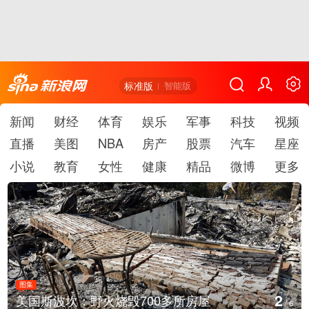
标准版
智能版
新闻
财经
体育
娱乐
军事
科技
视频
直播
美图
NBA
房产
股票
汽车
星座
小说
教育
女性
健康
精品
微博
更多
图集
3
叙利亚：大马士革发生爆炸
/
6