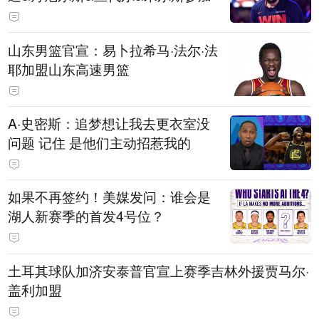
山东男篮官宣：易卜拉希马·法尔·法
耶加盟山东高速男篮
A·史密斯：追梦想让我去更衣室没
问题 记住 是他们主动招惹我的
如果不再签约！美媒发问：谁会是
湖人新赛季的首发4号位？
土耳其球队加济安泰普官宣上赛季吉林外援贾马尔·
盖利加盟