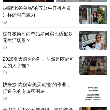
被嘲“老爸单品”的五分牛仔裤有着
别样的时尚魔力
这件极简时尚单品如何实现适配多
元生活场景？
2026夏天最火的鞋，居然是随处可
见的人字拖？
快来抄“内娱审美天赋怪”的作业，
打造你的专属氛围感
亲密关系中的爱与恐惧，被这部恐