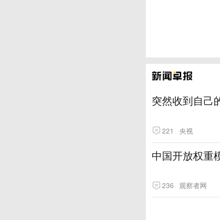
突然收到自己
221
央视
中国开放权重模
236
观察者网