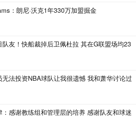
ams：朗尼·沃克1年330万加盟掘金
队友！快船裁掉后卫佩杜拉 其在G联盟场均23
无法投资NBA球队让我很遗憾 我和萧华讨论过
津：感谢教练组和管理层的培养 感谢队友和球迷