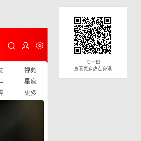
扫一扫
扫一扫
查看更多热点资讯
查看更多热点资讯
技
视频
车
星座
博
更多