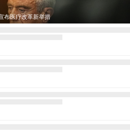
洱：乡村风光如画