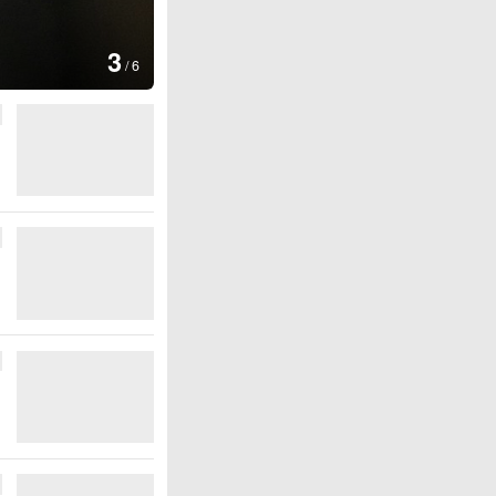
图集
4
安徽长丰：葡萄丰收采摘忙
/
6