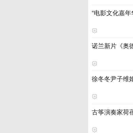
“电影文化嘉年
诺兰新片《奥
徐冬冬尹子维
古筝演奏家荷