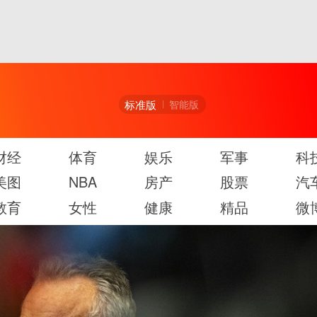
标准版
智能版
财经
体育
娱乐
军事
科
美图
NBA
房产
股票
汽
教育
女性
健康
精品
微