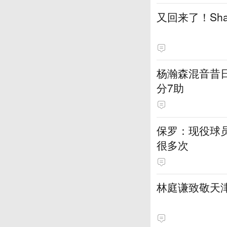
又回来了！Sh
杨瀚森混音昔日
分7助
保罗：现役球员
很多次
林庭谦致敬天