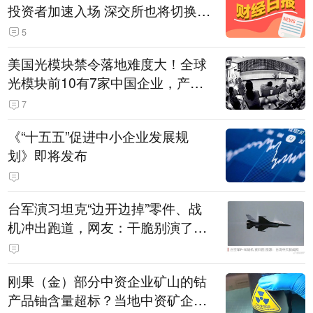
投资者加速入场 深交所也将切换交
易线路
5
美国光模块禁令落地难度大！全球
光模块前10有7家中国企业，产业
界人士：想“脱钩”并不容易
7
《“十五五”促进中小企业发展规
划》即将发布
台军演习坦克“边开边掉”零件、战
机冲出跑道，网友：干脆别演了，
没有一次没有笑话发生
刚果（金）部分中资企业矿山的钴
产品铀含量超标？当地中资矿企协