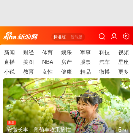
标准版
智能版
新闻
财经
体育
娱乐
军事
科技
视频
直播
美图
NBA
房产
股票
汽车
星座
小说
教育
女性
健康
精品
微博
更多
图集
5
安徽长丰：葡萄丰收采摘忙
/
6