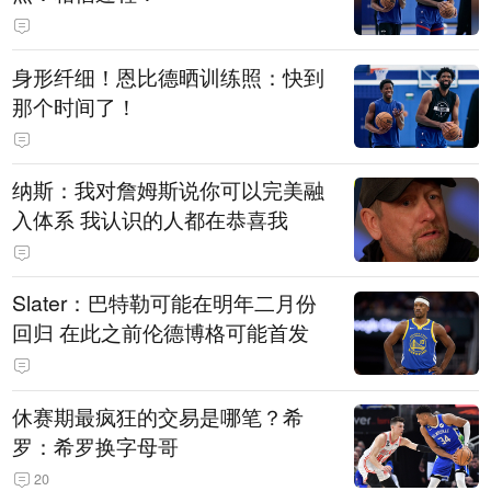
身形纤细！恩比德晒训练照：快到
那个时间了！
纳斯：我对詹姆斯说你可以完美融
入体系 我认识的人都在恭喜我
Slater：巴特勒可能在明年二月份
回归 在此之前伦德博格可能首发
休赛期最疯狂的交易是哪笔？希
罗：希罗换字母哥
20