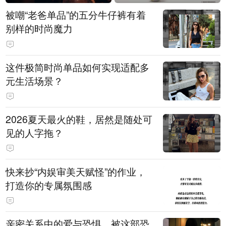
被嘲“老爸单品”的五分牛仔裤有着
别样的时尚魔力
这件极简时尚单品如何实现适配多
元生活场景？
2026夏天最火的鞋，居然是随处可
见的人字拖？
快来抄“内娱审美天赋怪”的作业，
打造你的专属氛围感
亲密关系中的爱与恐惧，被这部恐