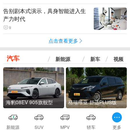
告别剧本式演示，具身智能进入生
产力时代
9
点击查看更多
汽车
新能源
新车
视频
海豹08EV 905旗舰型
格瑞维亚 舒适PLUS版
新能源
SUV
MPV
轿车
更多