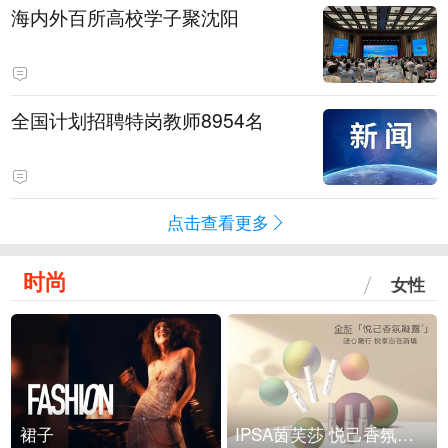
海内外百所高校学子聚沈阳
全国计划招聘特岗教师8954名
点击查看更多
时尚
女性
裙子
IPSA茵芙莎 悦己香氛凝露上市