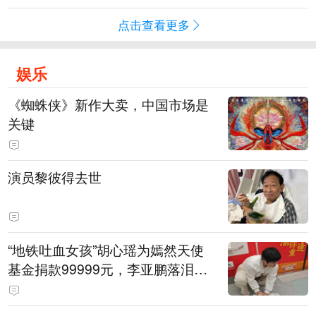
点击查看更多
娱乐
《蜘蛛侠》新作大卖，中国市场是
关键
演员黎彼得去世
“地铁吐血女孩”胡心瑶为嫣然天使
基金捐款99999元，李亚鹏落泪感
谢：我个人向她捐赠99999元，也
向其病友之家捐赠99999元