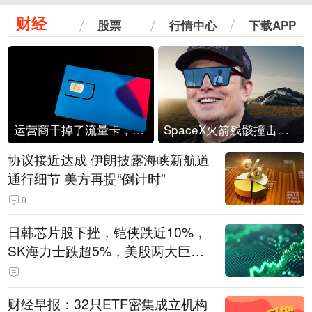
财经
股票
行情中心
下载APP
运营商干掉了流量卡，他们真的玩不起了
SpaceX火箭残骸撞击月球
协议接近达成 伊朗披露海峡新航道
通行细节 美方再提“倒计时”
9
日韩芯片股下挫，铠侠跌近10%，
SK海力士跌超5%，美股两大巨头
遭遇业绩杀
财经早报：32只ETF密集成立机构