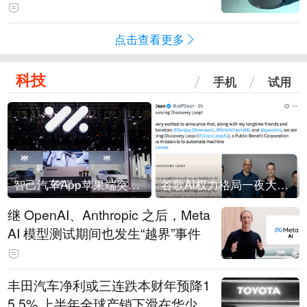
会回应：报道不实
点击查看更多
科技
手机
试用
智己汽车App苹果端突然“下架”
谷歌AI权力格局一夜大洗牌
继 OpenAI、Anthropic 之后，Meta
AI 模型测试期间也发生“越界”事件
丰田汽车净利或三连跌本财年预降1
5.5% 上半年全球产销下滑在华少卖