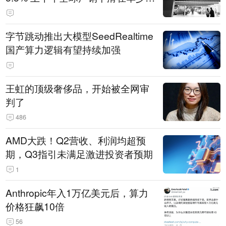
14.3万辆
字节跳动推出大模型SeedRealtime
国产算力逻辑有望持续加强
王虹的顶级奢侈品，开始被全网审
判了
486
AMD大跌！Q2营收、利润均超预
期，Q3指引未满足激进投资者预期
1
Anthropic年入1万亿美元后，算力
价格狂飙10倍
56