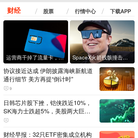
财经
股票
行情中心
下载APP
运营商干掉了流量卡，他们真的玩不起了
SpaceX火箭残骸撞击月球
协议接近达成 伊朗披露海峡新航道
通行细节 美方再提“倒计时”
9
日韩芯片股下挫，铠侠跌近10%，
SK海力士跌超5%，美股两大巨头
遭遇业绩杀
财经早报：32只ETF密集成立机构