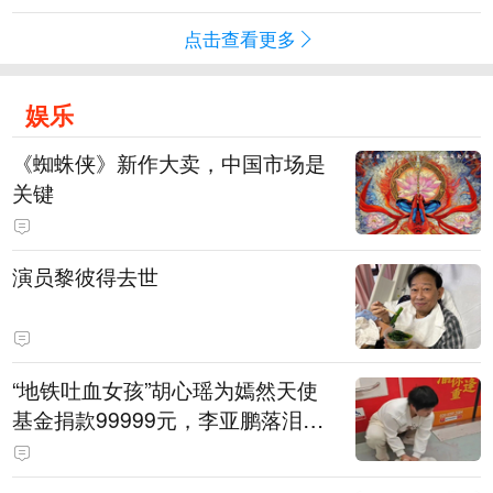
点击查看更多
娱乐
《蜘蛛侠》新作大卖，中国市场是
关键
演员黎彼得去世
“地铁吐血女孩”胡心瑶为嫣然天使
基金捐款99999元，李亚鹏落泪感
谢：我个人向她捐赠99999元，也
向其病友之家捐赠99999元