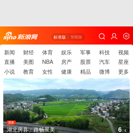
标准版
智能版
新闻
财经
体育
娱乐
军事
科技
视频
直播
美图
NBA
房产
股票
汽车
星座
小说
教育
女性
健康
精品
微博
更多
图集
1
德国：巴特施瓦尔巴赫森林野火
/
6