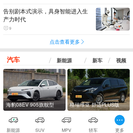
告别剧本式演示，具身智能进入生
产力时代
9
点击查看更多
汽车
新能源
新车
视频
海豹08EV 905旗舰型
格瑞维亚 舒适PLUS版
新能源
SUV
MPV
轿车
更多