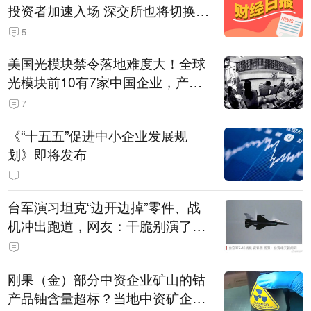
投资者加速入场 深交所也将切换交
易线路
5
美国光模块禁令落地难度大！全球
光模块前10有7家中国企业，产业
界人士：想“脱钩”并不容易
7
《“十五五”促进中小企业发展规
划》即将发布
台军演习坦克“边开边掉”零件、战
机冲出跑道，网友：干脆别演了，
没有一次没有笑话发生
刚果（金）部分中资企业矿山的钴
产品铀含量超标？当地中资矿企协