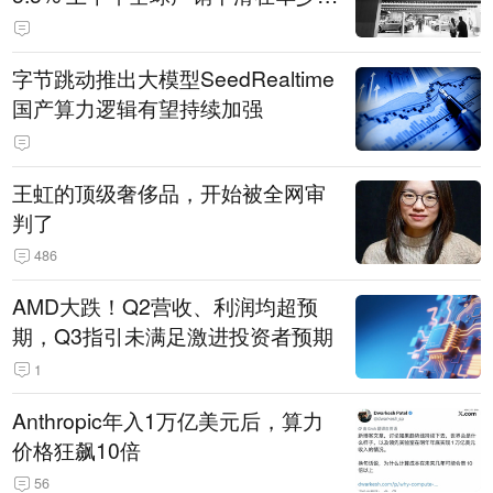
14.3万辆
字节跳动推出大模型SeedRealtime
国产算力逻辑有望持续加强
王虹的顶级奢侈品，开始被全网审
判了
486
AMD大跌！Q2营收、利润均超预
期，Q3指引未满足激进投资者预期
1
Anthropic年入1万亿美元后，算力
价格狂飙10倍
56