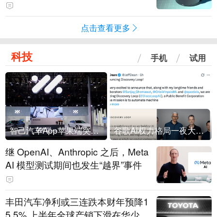
会回应：报道不实
点击查看更多
科技
手机
试用
智己汽车App苹果端突然“下架”
谷歌AI权力格局一夜大洗牌
继 OpenAI、Anthropic 之后，Meta
AI 模型测试期间也发生“越界”事件
丰田汽车净利或三连跌本财年预降1
5.5% 上半年全球产销下滑在华少卖