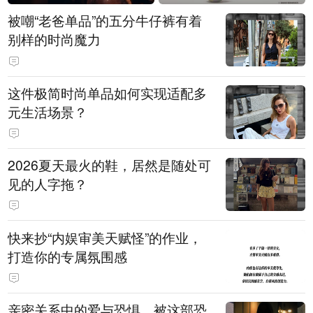
被嘲“老爸单品”的五分牛仔裤有着
别样的时尚魔力
这件极简时尚单品如何实现适配多
元生活场景？
2026夏天最火的鞋，居然是随处可
见的人字拖？
快来抄“内娱审美天赋怪”的作业，
打造你的专属氛围感
亲密关系中的爱与恐惧，被这部恐