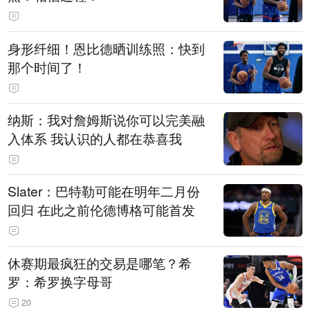
身形纤细！恩比德晒训练照：快到
那个时间了！
纳斯：我对詹姆斯说你可以完美融
入体系 我认识的人都在恭喜我
Slater：巴特勒可能在明年二月份
回归 在此之前伦德博格可能首发
休赛期最疯狂的交易是哪笔？希
罗：希罗换字母哥
20