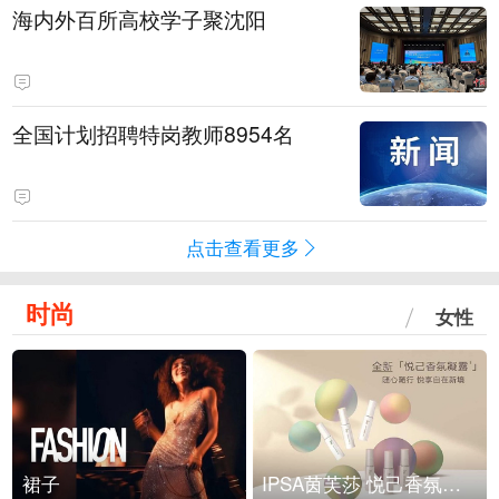
海内外百所高校学子聚沈阳
全国计划招聘特岗教师8954名
点击查看更多
时尚
女性
裙子
IPSA茵芙莎 悦己香氛凝露上市