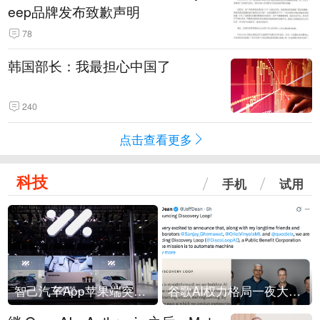
eep品牌发布致歉声明
78
韩国部长：我最担心中国了
240
点击查看更多
科技
手机
试用
智己汽车App苹果端突然“下架”
谷歌AI权力格局一夜大洗牌