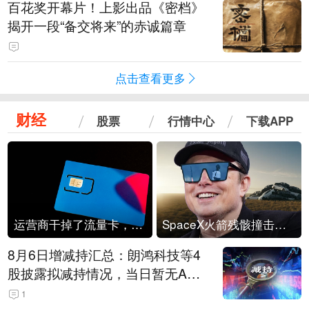
百花奖开幕片！上影出品《密档》
揭开一段“备交将来”的赤诚篇章
点击查看更多
财经
股票
行情中心
下载APP
运营商干掉了流量卡，他们真的玩不起了
SpaceX火箭残骸撞击月球
8月6日增减持汇总：朗鸿科技等4
股披露拟减持情况，当日暂无A股
公司披露拟增持情况（表）
1