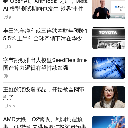
继 OpenAI、Anthropic 之后，Meta
AI 模型测试期间也发生“越界”事件
9
丰田汽车净利或三连跌本财年预降1
5.5% 上半年全球产销下滑在华少卖
14.3万辆
3
字节跳动推出大模型SeedRealtime
国产算力逻辑有望持续加强
王虹的顶级奢侈品，开始被全网审
判了
515
AMD大跌！Q2营收、利润均超预
期，Q3指引未满足激进投资者预期