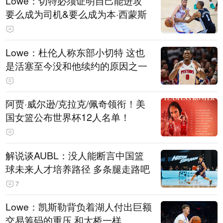
Lowe：切特必须证明自己能进攻
要么成为司机&要么成为本·西蒙斯
Lowe：杜伦人称东部小切特 这也
是活塞至今没和他续约的原因之一
阿贾·威尔逊/克拉克/佩奇领衔！美
国女篮公布世界杯12人名单！
解说谈AUBL：没人能断言中国篮
球未来人才培养路径 多条腿走路吧
7
Lowe：凯斯勒背负着湖人付出巨额
交易筹码的重压 和大桥一样