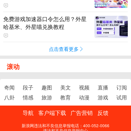
PY 正版3D消除手游《消消奇遇》
惊喜曝光
免费游戏加速器口令怎么用？外星
哈基米、外星喵兑换教程
点击查看更多
滚动
奇闻
段子
趣图
美文
视频
直播
订阅
八卦
情感
旅游
教育
动漫
游戏
试用
导航
客户端下载
广告营销
反馈
新浪网违法和不良信息举报电话：400-052-0066
违法和不良信息举报中心