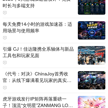
时长与多端支持
每天免费14小时的游戏加速器：适
用场景与使用频率
引爆 CJ！佳达隆携全系轴体与新品
工具包和玩家见面
《代号：对决》ChinaJoy首秀收
官：从线下爆满看见玩家的真实期
待
虎牙游戏发行IP矩阵再落重磅一
子！顶流“女明星”ZANMANG LOO