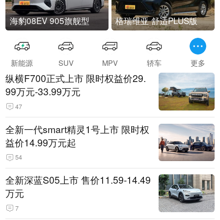
海豹08EV 905旗舰型
格瑞维亚 舒适PLUS版
新能源
SUV
MPV
轿车
更多
纵横F700正式上市 限时权益价29.
99万元-33.99万元
47
全新一代smart精灵1号上市 限时权
益价14.99万元起
54
全新深蓝S05上市 售价11.59-14.49
万元
7