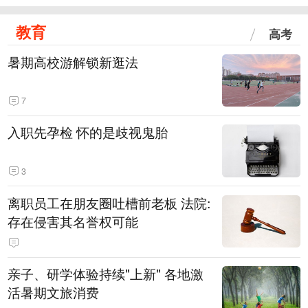
教育
高考
暑期高校游解锁新逛法
7
入职先孕检 怀的是歧视鬼胎
3
离职员工在朋友圈吐槽前老板 法院:
存在侵害其名誉权可能
亲子、研学体验持续"上新" 各地激
活暑期文旅消费