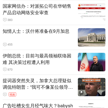
国家网信办：对派拓公司在华销售
产品启动网络安全审查
383
知情人士：沃什将准备在9月加息
455
伊朗总统：目前与最高领袖联络困
难 其决策过程遭人利用
970
提词器突然失灵，加拿大总理疑似
调侃特朗普：“我可不像某位领导
人，把这当成一场阴谋”，全场哄笑
视频
广告吐槽女生月经气味大？babysh