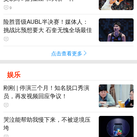
9
险胜晋级AUBL半决赛！媒体人：
挑战比预想要大 石奎无愧全场最佳
点击查看更多
娱乐
刚刚 | 停演三个月！知名脱口秀演
员，再发视频回应争议！
哭泣能帮助我慢下来，不被逆境压
垮