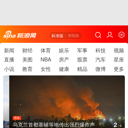
标准版
智能版
新闻
财经
体育
娱乐
军事
科技
视频
直播
美图
NBA
房产
股票
汽车
星座
小说
教育
女性
健康
精品
微博
更多
图集
2
乌克兰首都基辅等地传出强烈爆炸声
/
6