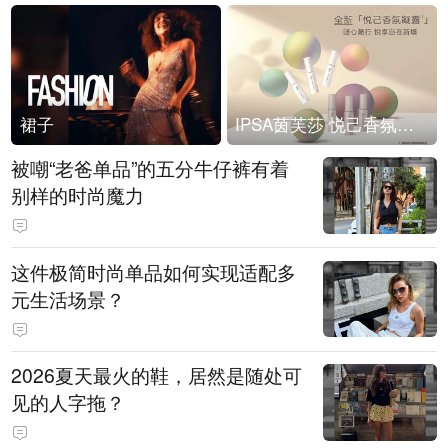
裙子
IPSA茵芙莎 悦己香氛凝露上市
被嘲“老爸单品”的五分牛仔裤有着
别样的时尚魔力
这件极简时尚单品如何实现适配多
元生活场景？
2026夏天最火的鞋，居然是随处可
见的人字拖？