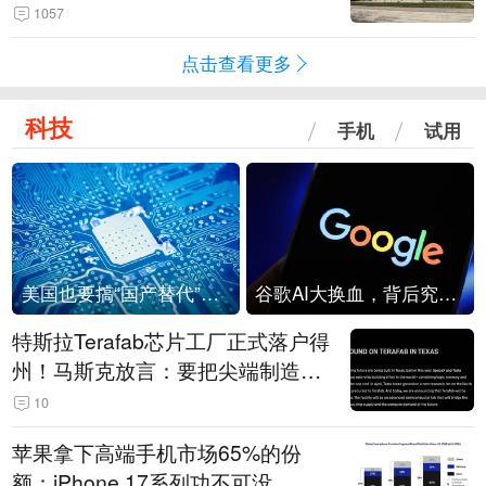
1057
点击查看更多
科技
手机
试用
美国也要搞“国产替代”？先算清三笔账
谷歌AI大换血，背后究竟发生了什么？
特斯拉Terafab芯片工厂正式落户得
州！马斯克放言：要把尖端制造带
回美国
10
苹果拿下高端手机市场65%的份
额：iPhone 17系列功不可没