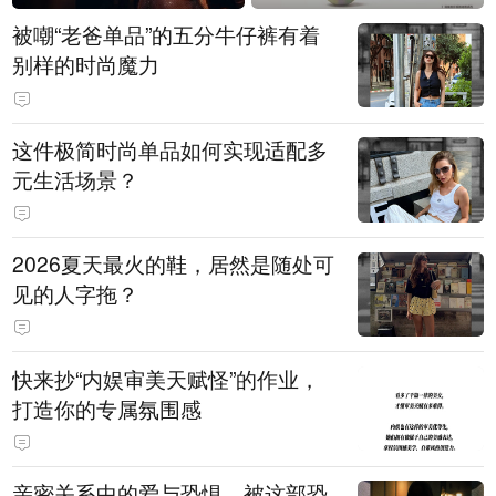
被嘲“老爸单品”的五分牛仔裤有着
别样的时尚魔力
这件极简时尚单品如何实现适配多
元生活场景？
2026夏天最火的鞋，居然是随处可
见的人字拖？
快来抄“内娱审美天赋怪”的作业，
打造你的专属氛围感
亲密关系中的爱与恐惧，被这部恐