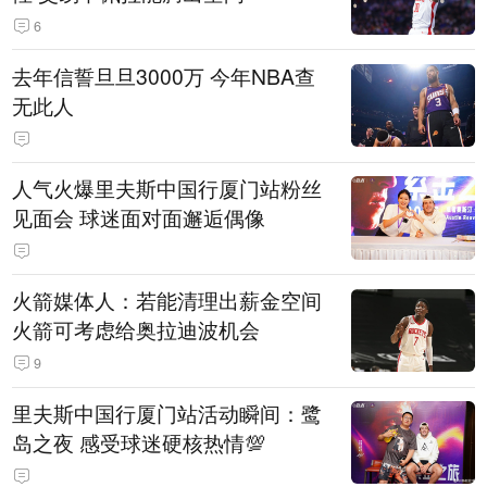
6
去年信誓旦旦3000万 今年NBA查
无此人
人气火爆里夫斯中国行厦门站粉丝
见面会 球迷面对面邂逅偶像
火箭媒体人：若能清理出薪金空间
火箭可考虑给奥拉迪波机会
9
里夫斯中国行厦门站活动瞬间：鹭
岛之夜 感受球迷硬核热情💯