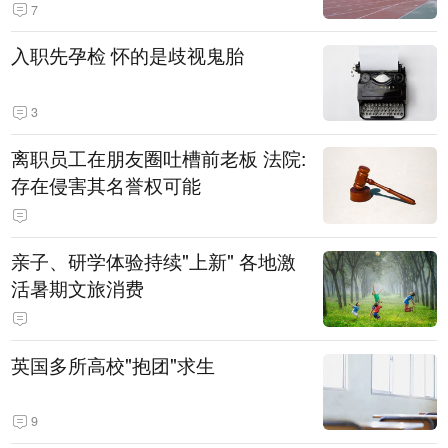
7
入职先孕检 怀的是歧视鬼胎
3
离职员工在朋友圈吐槽前老板 法院:
存在侵害其名誉权可能
亲子、研学体验持续"上新" 各地激
活暑期文旅消费
英国多所高校"抱团"求生
9