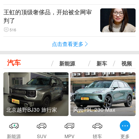
王虹的顶级奢侈品，开始被全网审
判了
516
点击查看更多
汽车
新能源
新车
视频
北京越野BJ30 旅行家
风云T9L 230 Max
新能源
SUV
MPV
轿车
更多