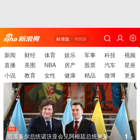
标准版
智能版
新闻
财经
体育
娱乐
军事
科技
视频
直播
美图
NBA
房产
股票
汽车
星座
小说
教育
女性
健康
精品
微博
更多
图集
1
厄瓜多尔总统诺沃亚会见阿根廷总统米莱
/
6