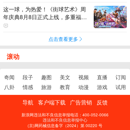
这一球，为热爱！《街球艺术》周
年庆典8月8日正式上线，多重福利
与全新内容同步开启
点击查看更多
滚动
奇闻
段子
趣图
美文
视频
直播
订阅
八卦
情感
旅游
教育
动漫
游戏
试用
导航
客户端下载
广告营销
反馈
新浪网违法和不良信息举报电话：400-052-0066
违法和不良信息举报中心
(京)网药械信息备字（2024）第 00220 号