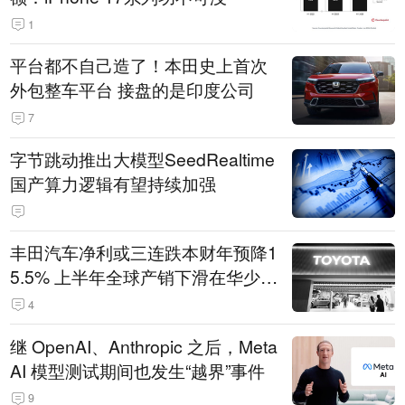
1
平台都不自己造了！本田史上首次
外包整车平台 接盘的是印度公司
7
字节跳动推出大模型SeedRealtime
国产算力逻辑有望持续加强
丰田汽车净利或三连跌本财年预降1
5.5% 上半年全球产销下滑在华少卖
14.3万辆
4
继 OpenAI、Anthropic 之后，Meta
AI 模型测试期间也发生“越界”事件
9