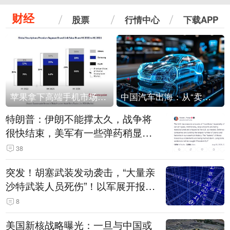
财经
股票
行情中心
下载APP
苹果拿下高端手机市场65%的份额：iPhone 17系列功不可没
中国汽车出海：从“卖出去”到“走进去”
特朗普：伊朗不能撑太久，战争将
很快结束，美军有一些弹药稍显紧
张！伊朗公布拟议的海峡管理文本
38
突发！胡塞武装发动袭击，“大量亲
沙特武装人员死伤”！以军展开报复
性空袭
8
美国新核战略曝光：一旦与中国或