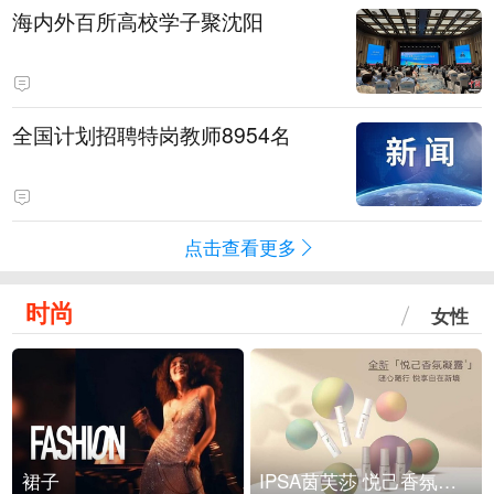
海内外百所高校学子聚沈阳
全国计划招聘特岗教师8954名
点击查看更多
时尚
女性
裙子
IPSA茵芙莎 悦己香氛凝露上市