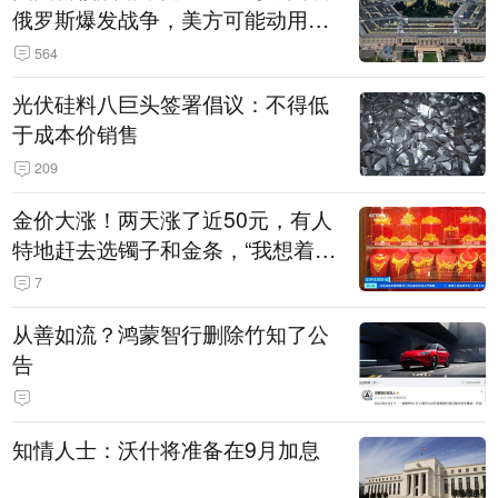
俄罗斯爆发战争，美方可能动用战
术核武器
564
光伏硅料八巨头签署倡议：不得低
于成本价销售
209
金价大涨！两天涨了近50元，有人
特地赶去选镯子和金条，“我想着买
起来可以保值，小批量进一些货”
7
从善如流？鸿蒙智行删除竹知了公
告
知情人士：沃什将准备在9月加息