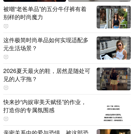
被嘲“老爸单品”的五分牛仔裤有着
别样的时尚魔力
这件极简时尚单品如何实现适配多
元生活场景？
2026夏天最火的鞋，居然是随处可
见的人字拖？
快来抄“内娱审美天赋怪”的作业，
打造你的专属氛围感
亲密关系中的爱与恐惧，被这部恐