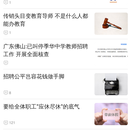
1
传销头目变教育导师 不是什么人都
能办教育
1
广东佛山:已叫停季华中学教师招聘
工作 开展全面核查
招聘公平岂容花钱做手脚
8
要给全体职工"应休尽休"的底气
121