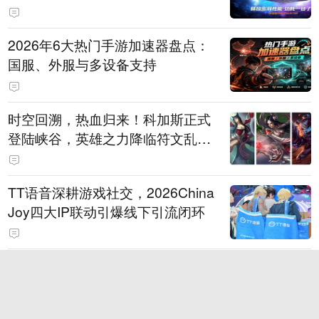
打造旗舰供电方案
2026年6大热门手游加速器盘点：
国服、外服与多设备支持
时空回溯，热血归来！科加斯正式
登陆峡谷，英雄之力降临符文乱
斗！
TT语音深耕游戏社交，2026China
Joy四大IP联动引爆线下引流闭环
狂浪八月，陈小春掌舵！《疯狂水
世界》首届狂浪节来袭，荒岛求生
直播即将开启