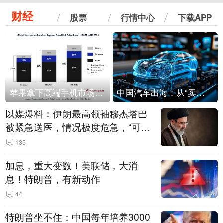
财经
股票
行情中心
下载APP
苹果拿下高端手机市场65%的份额：iPhone 17系列功不可没
中国汽车出海：从“卖出去”到“走进去”
以媒爆料：伊朗最高领袖穆杰塔巴
被紧急送医，情况极度危急，“可能
随时会死去”
135
加息，重大变数！美联储，大消
息！特朗普，有新动作
44
特朗普坐不住：中国每年培养3000