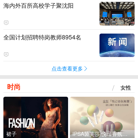
海内外百所高校学子聚沈阳
全国计划招聘特岗教师8954名
点击查看更多
时尚
女性
裙子
IPSA茵芙莎 悦己香氛凝露上市