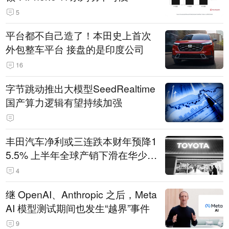
5
平台都不自己造了！本田史上首次
外包整车平台 接盘的是印度公司
16
字节跳动推出大模型SeedRealtime
国产算力逻辑有望持续加强
丰田汽车净利或三连跌本财年预降1
5.5% 上半年全球产销下滑在华少卖
14.3万辆
4
继 OpenAI、Anthropic 之后，Meta
AI 模型测试期间也发生“越界”事件
9