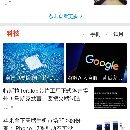
7
点击查看更多
科技
手机
试用
美国也要搞“国产替代”？先算清三笔账
谷歌AI大换血，背后究竟发生了什么？
特斯拉Terafab芯片工厂正式落户得
州！马斯克放言：要把尖端制造带
回美国
18
苹果拿下高端手机市场65%的份
额：iPhone 17系列功不可没