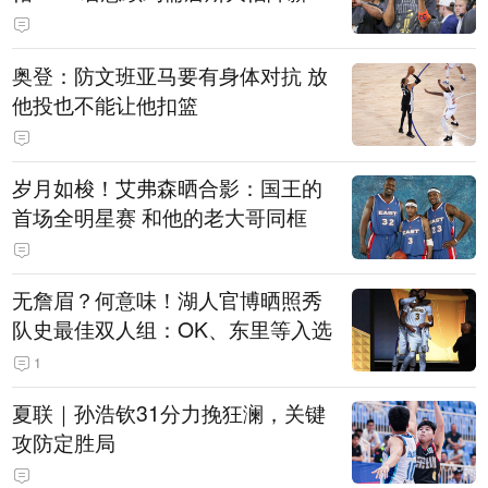
奥登：防文班亚马要有身体对抗 放
他投也不能让他扣篮
岁月如梭！艾弗森晒合影：国王的
首场全明星赛 和他的老大哥同框
无詹眉？何意味！湖人官博晒照秀
队史最佳双人组：OK、东里等入选
1
夏联｜孙浩钦31分力挽狂澜，关键
攻防定胜局