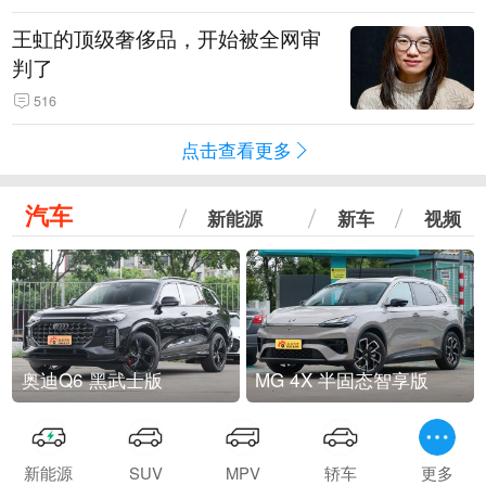
王虹的顶级奢侈品，开始被全网审
判了
516
点击查看更多
汽车
新能源
新车
视频
奥迪Q6 黑武士版
MG 4X 半固态智享版
新能源
SUV
MPV
轿车
更多