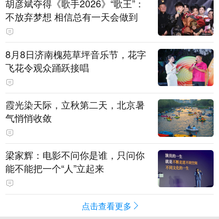
胡彦斌夺得《歌手2026》“歌王”：
不放弃梦想 相信总有一天会做到
8月8日济南槐苑草坪音乐节，花字
飞花令观众踊跃接唱
霞光染天际，立秋第二天，北京暑
气悄悄收敛
梁家辉：电影不问你是谁，只问你
能不能把一个“人”立起来
点击查看更多