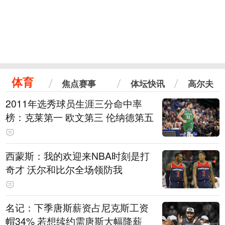
体育
焦点赛事
体坛快讯
高尔夫
2011年选秀球员生涯三分命中率
榜：克莱第一 欧文第三 伦纳德第五
西蒙斯：我的欢迎来NBA时刻是打
奇才 沃尔和比尔全场领防我
名记：下季唐斯薪资占尼克斯工资
帽34% 若想续约需唐斯大幅降薪