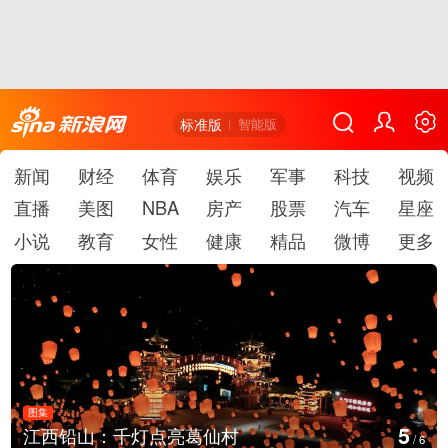
标准版
智能版
新闻
财经
体育
娱乐
军事
科技
视频
直播
美图
NBA
房产
股票
汽车
星座
小说
教育
女性
健康
精品
微博
更多
图集
5
江西铅山：千灯点亮葛仙村
/
6