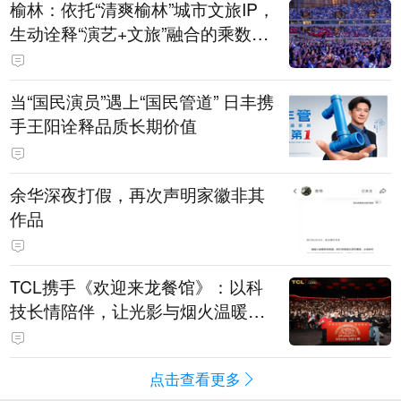
榆林：依托“清爽榆林”城市文旅IP，
生动诠释“演艺+文旅”融合的乘数效
应
当“国民演员”遇上“国民管道” 日丰携
手王阳诠释品质长期价值
余华深夜打假，再次声明家徽非其
作品
TCL携手《欢迎来龙餐馆》：以科
技长情陪伴，让光影与烟火温暖生
活
点击查看更多