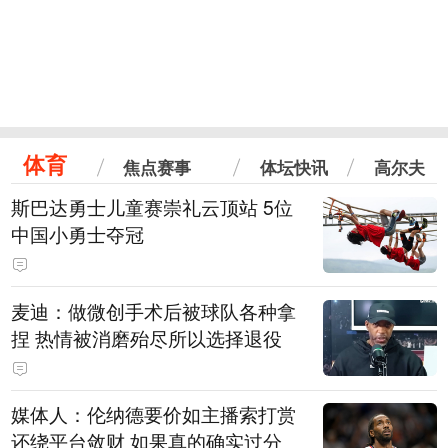
体育
焦点赛事
体坛快讯
高尔夫
斯巴达勇士儿童赛崇礼云顶站 5位
中国小勇士夺冠
麦迪：做微创手术后被球队各种拿
捏 热情被消磨殆尽所以选择退役
媒体人：伦纳德要价如主播索打赏
还绕平台敛财 如果真的确实过分