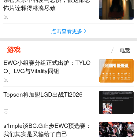
怖片诠释得淋漓尽致
点击查看更多
游戏
电竞
EWC小组赛分组正式出炉：TYLO
O、LVG与Vitality同组
Topson将加盟LGD出战TI2026
s1mple谈BC.G止步EWC预选赛：
我们其实是又输给了自己