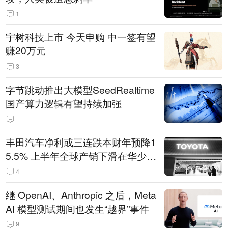
1
宇树科技上市 今天申购 中一签有望
赚20万元
3
字节跳动推出大模型SeedRealtime
国产算力逻辑有望持续加强
丰田汽车净利或三连跌本财年预降1
5.5% 上半年全球产销下滑在华少卖
14.3万辆
4
继 OpenAI、Anthropic 之后，Meta
AI 模型测试期间也发生“越界”事件
9