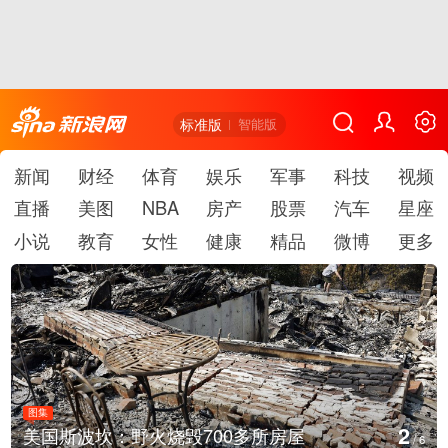
标准版
智能版
新闻
财经
体育
娱乐
军事
科技
视频
直播
美图
NBA
房产
股票
汽车
星座
小说
教育
女性
健康
精品
微博
更多
图集
2
美国斯波坎：野火烧毁700多所房屋
/
6