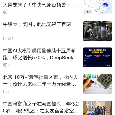
大风要来了！中央气象台预警：今
天到明天，浙江、安徽有特大暴雨
牛弹琴：美国，此地无银三百两
217
中国AI大模型调用量连续十五周领
跑：环比增长570%，DeepSeek-V
4-Flash正式版登顶！MiniMax M
7
3、阶跃星辰Step 3.7 Flash跌出榜
北京“10万+”豪宅批量入市，业内人
单
士：预计未来两三年千万元级豪宅
潜在供应达万套！谁在买单？
7
中国籍富商之子在泰国被杀，年仅2
0岁，嫌犯供述：在女友宿舍浴室发