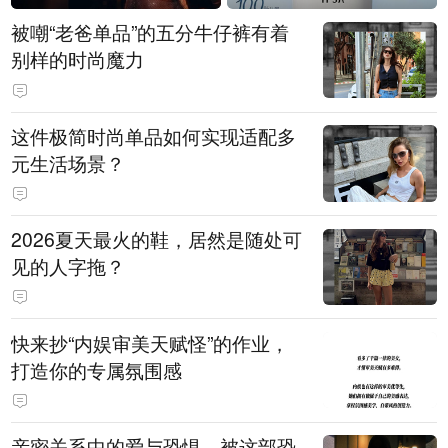
被嘲“老爸单品”的五分牛仔裤有着
别样的时尚魔力
这件极简时尚单品如何实现适配多
元生活场景？
2026夏天最火的鞋，居然是随处可
见的人字拖？
快来抄“内娱审美天赋怪”的作业，
打造你的专属氛围感
亲密关系中的爱与恐惧，被这部恐