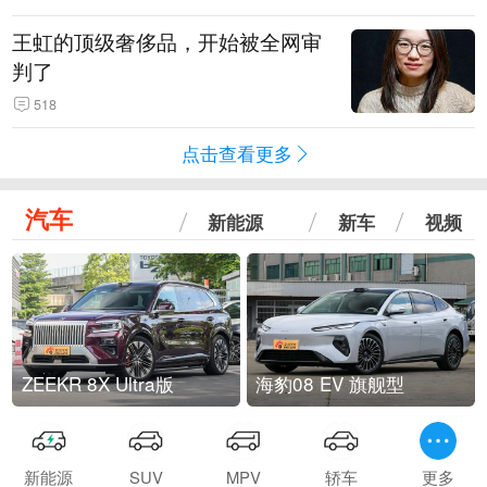
王虹的顶级奢侈品，开始被全网审
判了
518
点击查看更多
汽车
新能源
新车
视频
ZEEKR 8X Ultra版
海豹08 EV 旗舰型
新能源
SUV
MPV
轿车
更多