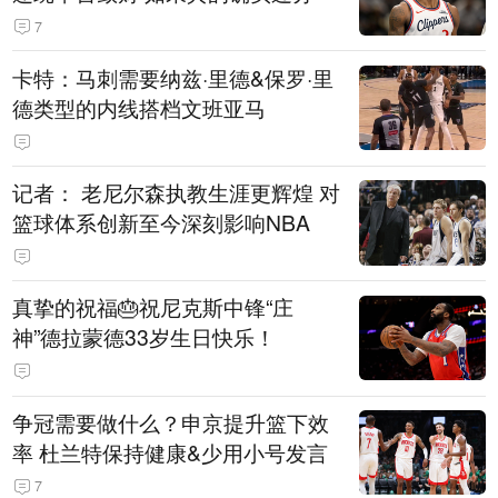
7
卡特：马刺需要纳兹·里德&保罗·里
德类型的内线搭档文班亚马
记者： 老尼尔森执教生涯更辉煌 对
篮球体系创新至今深刻影响NBA
真挚的祝福🎂祝尼克斯中锋“庄
神”德拉蒙德33岁生日快乐！
争冠需要做什么？申京提升篮下效
率 杜兰特保持健康&少用小号发言
7