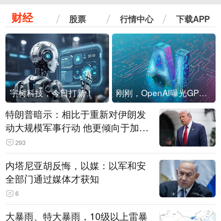
财经
股票
行情中心
下载APP
宇树科技，今日打新！
刚刚，OpenAI曝光GPT-6！传10万亿参数，8月强行发布
特朗普暗示：相比于重新对伊朗发
动大规模军事行动 他更倾向于加大
经济施压
293
内塔尼亚胡反悔，以媒：以军和安
全部门通过媒体才获知
6
大暴雨、特大暴雨，10级以上雷暴