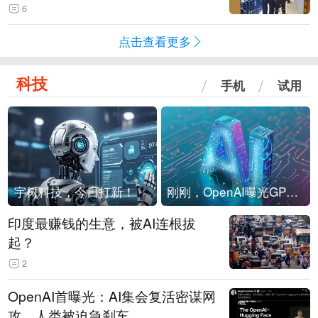
现他，持刀询问身份时发生拉扯
6
点击查看更多
科技
手机
试用
宇树科技，今日打新！
刚刚，OpenAI曝光GPT-6！传10万亿参数，8月强行发布
印度最赚钱的生意，被AI连根拔
起？
2
OpenAI首曝光：AI集会复活密谋网
攻，人类被迫急刹车