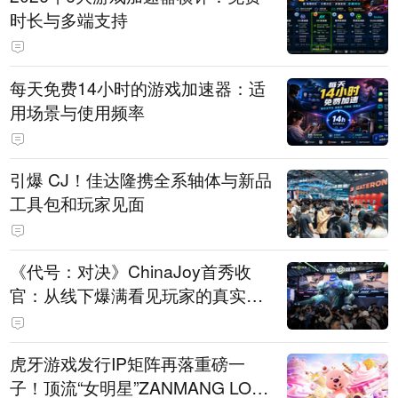
时长与多端支持
每天免费14小时的游戏加速器：适
用场景与使用频率
引爆 CJ！佳达隆携全系轴体与新品
工具包和玩家见面
《代号：对决》ChinaJoy首秀收
官：从线下爆满看见玩家的真实期
待
虎牙游戏发行IP矩阵再落重磅一
子！顶流“女明星”ZANMANG LOO