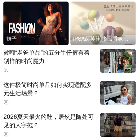
裙子
IPSA茵芙莎 悦己香氛凝露上市
被嘲“老爸单品”的五分牛仔裤有着
别样的时尚魔力
这件极简时尚单品如何实现适配多
元生活场景？
2026夏天最火的鞋，居然是随处可
见的人字拖？