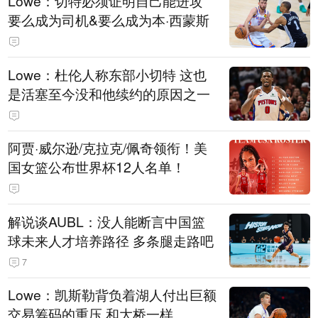
Lowe：切特必须证明自己能进攻
要么成为司机&要么成为本·西蒙斯
Lowe：杜伦人称东部小切特 这也
是活塞至今没和他续约的原因之一
阿贾·威尔逊/克拉克/佩奇领衔！美
国女篮公布世界杯12人名单！
解说谈AUBL：没人能断言中国篮
球未来人才培养路径 多条腿走路吧
7
Lowe：凯斯勒背负着湖人付出巨额
交易筹码的重压 和大桥一样