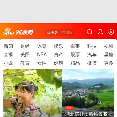
标准版
智能版
新闻
财经
体育
娱乐
军事
科技
视频
直播
美图
NBA
房产
股票
汽车
星座
小说
教育
女性
健康
精品
微博
更多
图集
6
湖北房县：路畅景美
/
6