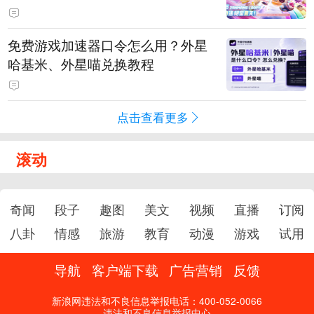
PY 正版3D消除手游《消消奇遇》
惊喜曝光
免费游戏加速器口令怎么用？外星
哈基米、外星喵兑换教程
点击查看更多
滚动
奇闻
段子
趣图
美文
视频
直播
订阅
八卦
情感
旅游
教育
动漫
游戏
试用
导航
客户端下载
广告营销
反馈
新浪网违法和不良信息举报电话：400-052-0066
违法和不良信息举报中心