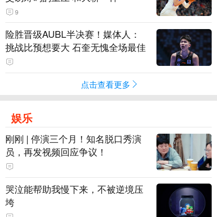
9
险胜晋级AUBL半决赛！媒体人：
挑战比预想要大 石奎无愧全场最佳
点击查看更多
娱乐
刚刚 | 停演三个月！知名脱口秀演
员，再发视频回应争议！
哭泣能帮助我慢下来，不被逆境压
垮