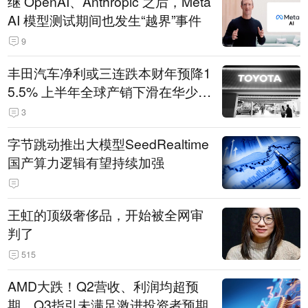
继 OpenAI、Anthropic 之后，Meta
AI 模型测试期间也发生“越界”事件
9
丰田汽车净利或三连跌本财年预降1
5.5% 上半年全球产销下滑在华少卖
14.3万辆
3
字节跳动推出大模型SeedRealtime
国产算力逻辑有望持续加强
王虹的顶级奢侈品，开始被全网审
判了
515
AMD大跌！Q2营收、利润均超预
期，Q3指引未满足激进投资者预期