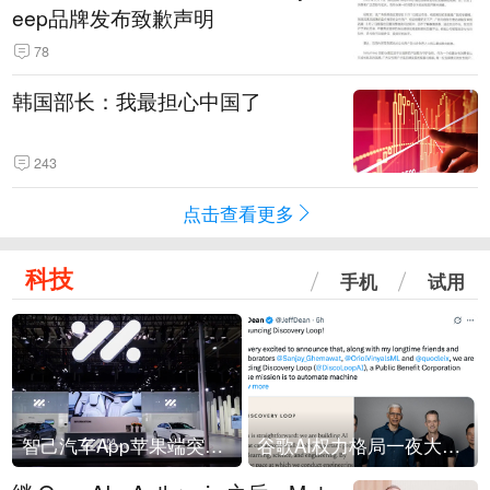
eep品牌发布致歉声明
78
韩国部长：我最担心中国了
243
点击查看更多
科技
手机
试用
智己汽车App苹果端突然“下架”
谷歌AI权力格局一夜大洗牌