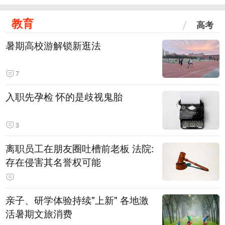
教育
高考
暑期高校游解锁新逛法
7
入职先孕检 怀的是歧视鬼胎
3
离职员工在朋友圈吐槽前老板 法院:
存在侵害其名誉权可能
亲子、研学体验持续"上新" 各地激
活暑期文旅消费