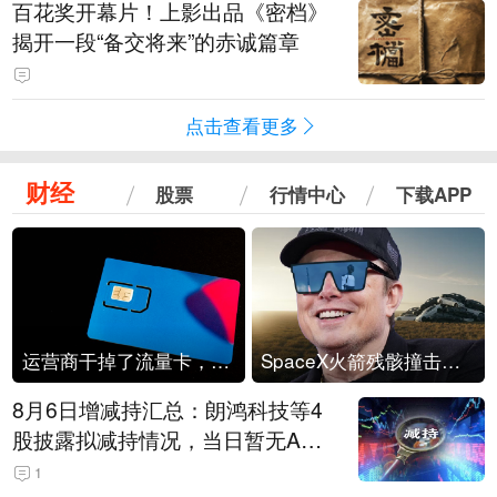
百花奖开幕片！上影出品《密档》
揭开一段“备交将来”的赤诚篇章
点击查看更多
财经
股票
行情中心
下载APP
运营商干掉了流量卡，他们真的玩不起了
SpaceX火箭残骸撞击月球
8月6日增减持汇总：朗鸿科技等4
股披露拟减持情况，当日暂无A股
公司披露拟增持情况（表）
1