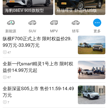
海豹08EV 905旗舰型
格瑞维亚 舒适PLUS版
新能源
SUV
MPV
轿车
更多
纵横F700正式上市 限时权益价29.
99万元-33.99万元
47
全新一代smart精灵1号上市 限时权
益价14.99万元起
67
全新深蓝S05上市 售价11.59-14.49
万元
7