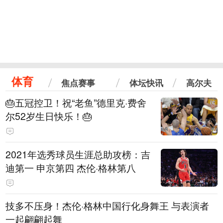
体育
焦点赛事
体坛快讯
高尔夫
🎂五冠控卫！祝“老鱼”德里克·费舍
尔52岁生日快乐！🎂
2021年选秀球员生涯总助攻榜：吉
迪第一 申京第四 杰伦·格林第八
技多不压身！杰伦·格林中国行化身舞王 与表演者
一起翩翩起舞