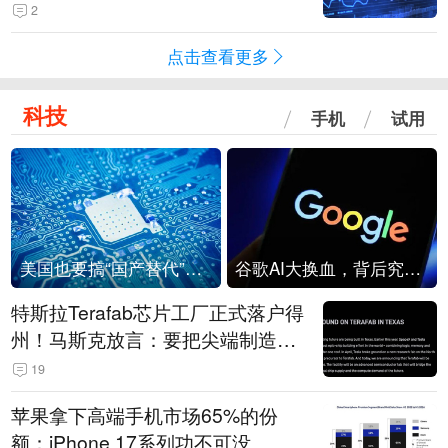
2
点击查看更多
科技
手机
试用
美国也要搞“国产替代”？先算清三笔账
谷歌AI大换血，背后究竟发生了什么？
特斯拉Terafab芯片工厂正式落户得
州！马斯克放言：要把尖端制造带
回美国
19
苹果拿下高端手机市场65%的份
额：iPhone 17系列功不可没