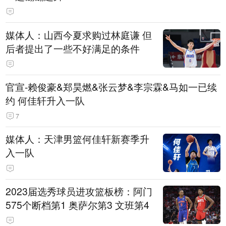
媒体人：山西今夏求购过林庭谦 但
后者提出了一些不好满足的条件
官宣-赖俊豪&郑昊燃&张云梦&李宗霖&马如一已续
约 何佳轩升入一队
7
媒体人：天津男篮何佳轩新赛季升
入一队
2023届选秀球员进攻篮板榜：阿门
575个断档第1 奥萨尔第3 文班第4