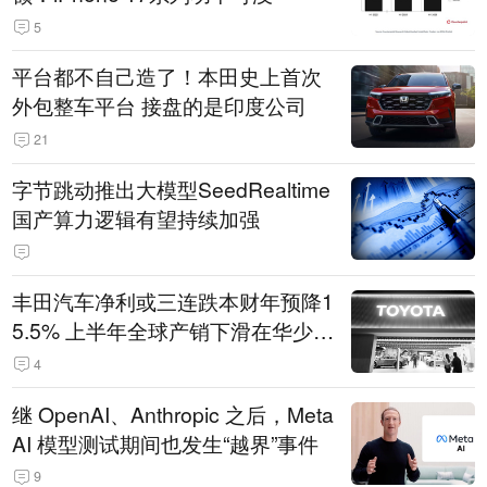
5
平台都不自己造了！本田史上首次
外包整车平台 接盘的是印度公司
21
字节跳动推出大模型SeedRealtime
国产算力逻辑有望持续加强
丰田汽车净利或三连跌本财年预降1
5.5% 上半年全球产销下滑在华少卖
14.3万辆
4
继 OpenAI、Anthropic 之后，Meta
AI 模型测试期间也发生“越界”事件
9