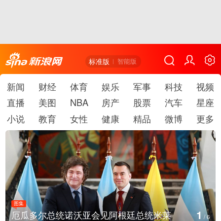
标准版
智能版
新闻
财经
体育
娱乐
军事
科技
视频
直播
美图
NBA
房产
股票
汽车
星座
小说
教育
女性
健康
精品
微博
更多
图集
1
厄瓜多尔总统诺沃亚会见阿根廷总统米莱
/
6