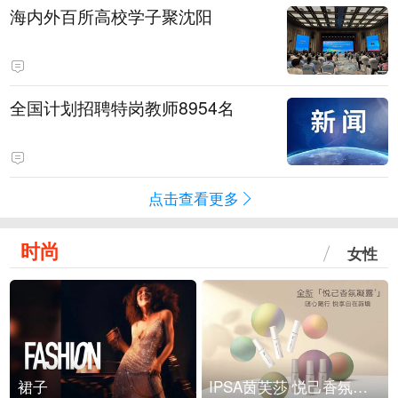
海内外百所高校学子聚沈阳
全国计划招聘特岗教师8954名
点击查看更多
时尚
女性
裙子
IPSA茵芙莎 悦己香氛凝露上市