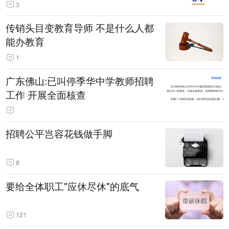
3
传销头目变教育导师 不是什么人都
能办教育
1
广东佛山:已叫停季华中学教师招聘
工作 开展全面核查
招聘公平岂容花钱做手脚
8
要给全体职工"应休尽休"的底气
121