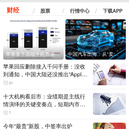
财经
股票
行情中心
下载APP
苹果拿下高端手机市场65%的份额：iPhone 17系列功不可没
中国汽车出海：从“卖出去”到“走进去”
苹果回应删除接入千问手册：没收
到通知，中国大陆还没推出“Apple
智能使用千问”功能
31
十大机构看后市：业绩期是主线行
情演绎的关键变奏点，短期内市场
或继续反弹，关注三条业绩主线
7
今年“最贵”新股，中签率出炉