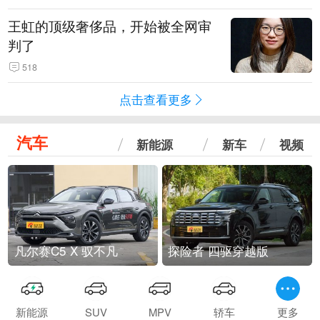
王虹的顶级奢侈品，开始被全网审
判了
518
点击查看更多
汽车
新能源
新车
视频
凡尔赛C5 X 驭不凡
探险者 四驱穿越版
新能源
SUV
MPV
轿车
更多