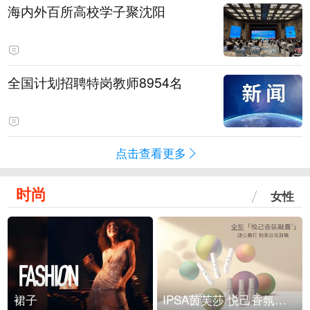
海内外百所高校学子聚沈阳
全国计划招聘特岗教师8954名
点击查看更多
时尚
女性
裙子
IPSA茵芙莎 悦己香氛凝露上市