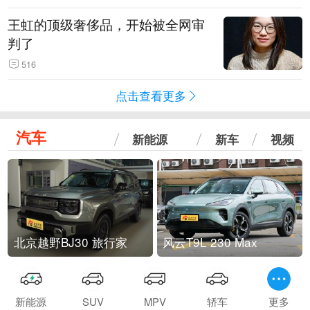
王虹的顶级奢侈品，开始被全网审
判了
516
点击查看更多
汽车
新能源
新车
视频
北京越野BJ30 旅行家
风云T9L 230 Max
新能源
SUV
MPV
轿车
更多