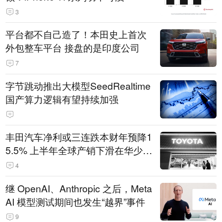
3
平台都不自己造了！本田史上首次
外包整车平台 接盘的是印度公司
7
字节跳动推出大模型SeedRealtime
国产算力逻辑有望持续加强
丰田汽车净利或三连跌本财年预降1
5.5% 上半年全球产销下滑在华少卖
14.3万辆
4
继 OpenAI、Anthropic 之后，Meta
AI 模型测试期间也发生“越界”事件
9