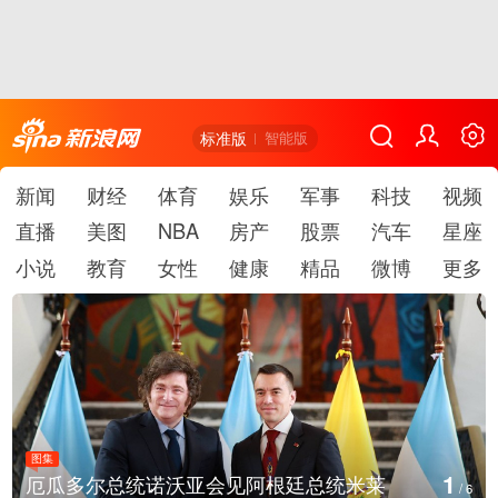
标准版
智能版
新闻
财经
体育
娱乐
军事
科技
视频
直播
美图
NBA
房产
股票
汽车
星座
小说
教育
女性
健康
精品
微博
更多
图集
1
厄瓜多尔总统诺沃亚会见阿根廷总统米莱
/
6