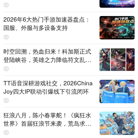
打造旗舰供电方案
2026年6大热门手游加速器盘点：
国服、外服与多设备支持
时空回溯，热血归来！科加斯正式
登陆峡谷，英雄之力降临符文乱
斗！
TT语音深耕游戏社交，2026China
Joy四大IP联动引爆线下引流闭环
狂浪八月，陈小春掌舵！《疯狂水
世界》首届狂浪节来袭，荒岛求生
直播即将开启