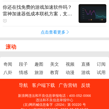
你还在找免费的游戏加速软件吗？
雷神加速器低成本联机方案，支持
免费试用
点击查看更多
滚动
奇闻
段子
趣图
美文
视频
直播
订阅
八卦
情感
旅游
教育
动漫
游戏
试用
导航
客户端下载
广告营销
反馈
新浪网违法和不良信息举报电话：400-052-0066
违法和不良信息举报中心
(京)网药械信息备字（2024）第 00220 号