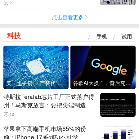
2
点击查看更多
科技
手机
试用
美国也要搞“国产替代”？先算清三笔账
谷歌AI大换血，背后究竟发生了什么？
特斯拉Terafab芯片工厂正式落户得
州！马斯克放言：要把尖端制造带
回美国
12
苹果拿下高端手机市场65%的份
额：iPhone 17系列功不可没