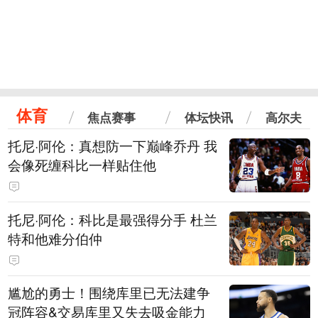
体育
焦点赛事
体坛快讯
高尔夫
托尼·阿伦：真想防一下巅峰乔丹 我
会像死缠科比一样贴住他
托尼·阿伦：科比是最强得分手 杜兰
特和他难分伯仲
尴尬的勇士！围绕库里已无法建争
冠阵容&交易库里又失去吸金能力