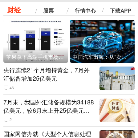
财经
股票
行情中心
下载APP
苹果拿下高端手机市场65%的份额：iPhone 17系列功不可没
中国汽车出海：从“卖出去”到“走进去”
央行连续21个月增持黄金，7月外
汇储备增加25亿美元
46
7月末，我国外汇储备规模为34188
亿美元，较6月末上升25亿美元，
升幅为0.07%
2
国家网信办就《大型个人信息处理