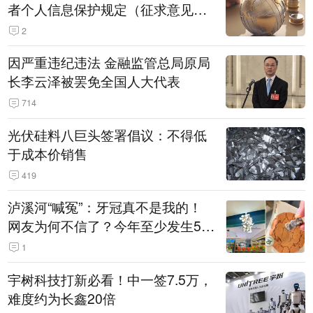
者个人信息保护规定（征求意见
稿）》公开征求意见
2
因严重违纪违法 金融监管总局原局
长李云泽被罢免全国人大代表
714
光伏硅料八巨头签署倡议：不得低
于成本价销售
419
泸溪河“喊冤”：牙冠真不是我的！
网友为何不信了？今年至少发生5
起“食品冤案”
1
宇树科技打新必看！中一签7.5万，
难度约为长鑫20倍