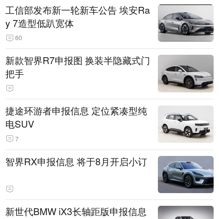
工信部发布新一轮新车公告 埃安Ra
y 7造型低趴宽体
60
新款智界R7申报图 换装半隐藏式门
把手
捷途环游者申报信息 定位紧凑型纯
电SUV
7
智界RX申报信息 将于8月开启小订
新世代BMW iX3长轴距版申报信息