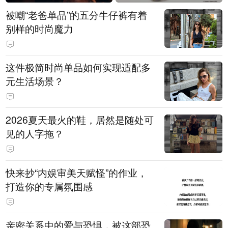
被嘲“老爸单品”的五分牛仔裤有着
别样的时尚魔力
这件极简时尚单品如何实现适配多
元生活场景？
2026夏天最火的鞋，居然是随处可
见的人字拖？
快来抄“内娱审美天赋怪”的作业，
打造你的专属氛围感
亲密关系中的爱与恐惧，被这部恐