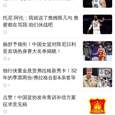
托尼·阿伦：我就说了詹姆斯几句 詹
蜜都在骂我 咱们休战吧
杨舒予领衔！中国女篮对阵尼日利
亚首场热身赛大名单揭晓！
2
独行侠重金悬赏弗拉格新秀卡！32
年的季票两份/弗拉格合影&亲签等
7
点赞！中国篮协发布青训补偿方案
征求意见稿