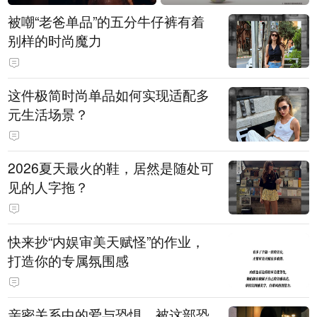
被嘲“老爸单品”的五分牛仔裤有着
别样的时尚魔力
这件极简时尚单品如何实现适配多
元生活场景？
2026夏天最火的鞋，居然是随处可
见的人字拖？
快来抄“内娱审美天赋怪”的作业，
打造你的专属氛围感
亲密关系中的爱与恐惧，被这部恐