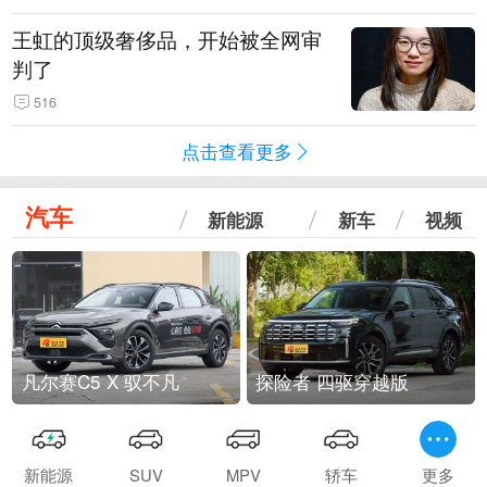
王虹的顶级奢侈品，开始被全网审
判了
516
点击查看更多
汽车
新能源
新车
视频
凡尔赛C5 X 驭不凡
探险者 四驱穿越版
新能源
SUV
MPV
轿车
更多