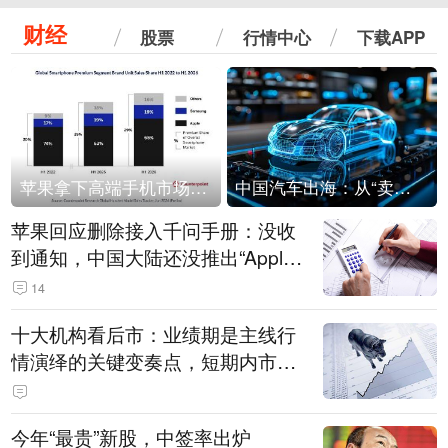
财经
股票
行情中心
下载APP
苹果拿下高端手机市场65%的份额：iPhone 17系列功不可没
中国汽车出海：从“卖出去”到“走进去”
苹果回应删除接入千问手册：没收
到通知，中国大陆还没推出“Apple
智能使用千问”功能
14
十大机构看后市：业绩期是主线行
情演绎的关键变奏点，短期内市场
或继续反弹，关注三条业绩主线
今年“最贵”新股，中签率出炉