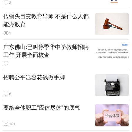
3
传销头目变教育导师 不是什么人都
能办教育
1
广东佛山:已叫停季华中学教师招聘
工作 开展全面核查
招聘公平岂容花钱做手脚
8
要给全体职工"应休尽休"的底气
121