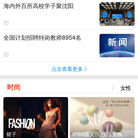
海内外百所高校学子聚沈阳
全国计划招聘特岗教师8954名
点击查看更多
时尚
女性
裙子
IPSA茵芙莎 悦己香氛凝露上市