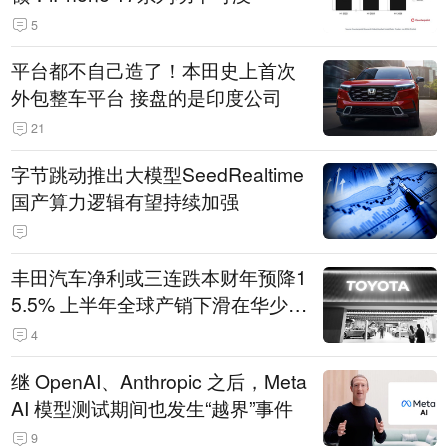
5
平台都不自己造了！本田史上首次
外包整车平台 接盘的是印度公司
21
字节跳动推出大模型SeedRealtime
国产算力逻辑有望持续加强
丰田汽车净利或三连跌本财年预降1
5.5% 上半年全球产销下滑在华少卖
14.3万辆
4
继 OpenAI、Anthropic 之后，Meta
AI 模型测试期间也发生“越界”事件
9