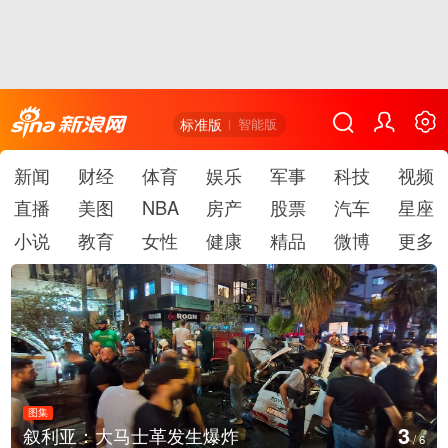
标准版
智能版
新闻
财经
体育
娱乐
军事
科技
视频
直播
美图
NBA
房产
股票
汽车
星座
小说
教育
女性
健康
精品
微博
更多
图集
4
云南弥勒：欢庆火把节
/
6