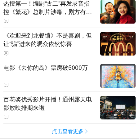
热搜第一！编剧“古二”再发录音指
控《繁花》总制片涉毒，剧方有税
务问题，录音中王家卫称“一点够
了，要不然又要出事”
《欢迎来到龙餐馆》不是喜剧，但
让“骗”进来的观众依然惊喜
电影《去你的岛》票房破5000万
百花奖优秀影片开播！通州露天电
影放映排期来啦
点击查看更多