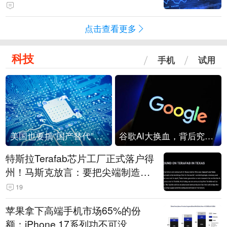
点击查看更多
科技
手机
试用
美国也要搞“国产替代”？先算清三笔账
谷歌AI大换血，背后究竟发生了什么？
特斯拉Terafab芯片工厂正式落户得
州！马斯克放言：要把尖端制造带
回美国
19
苹果拿下高端手机市场65%的份
额：iPhone 17系列功不可没