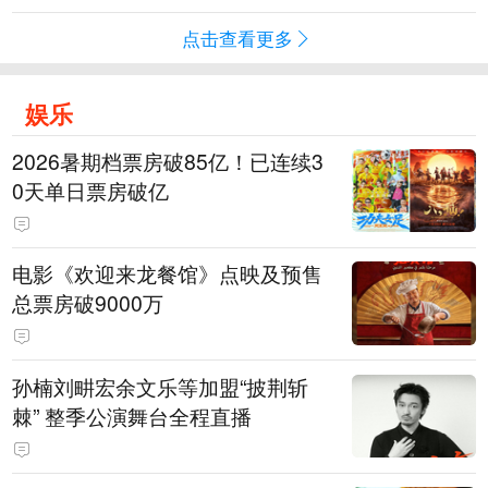
点击查看更多
娱乐
2026暑期档票房破85亿！已连续3
0天单日票房破亿
电影《欢迎来龙餐馆》点映及预售
总票房破9000万
孙楠刘畊宏余文乐等加盟“披荆斩
棘” 整季公演舞台全程直播