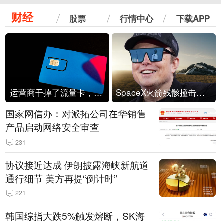
财经
股票
行情中心
下载APP
运营商干掉了流量卡，他们真的玩不起了
SpaceX火箭残骸撞击月球
国家网信办：对派拓公司在华销售
产品启动网络安全审查
231
协议接近达成 伊朗披露海峡新航道
通行细节 美方再提“倒计时”
221
韩国综指大跌5%触发熔断，SK海