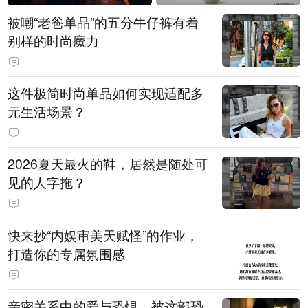
被嘲“老爸单品”的五分牛仔裤有着
别样的时尚魔力
这件极简时尚单品如何实现适配多
元生活场景？
2026夏天最火的鞋，居然是随处可
见的人字拖？
快来抄“内娱审美天赋怪”的作业，
打造你的专属氛围感
亲密关系中的爱与恐惧，被这部恐