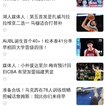
湖人媒体人：第五首发是扎威与拉
拉维亚二选一 马穆适合打替补
AUBL诞生首个40+！松本泰41分率
早稻田大学晋级四强！
媒体人：小外援达里尔·梅肯预计回
归CBA 有望加盟福建男篮
准备合练！马克西在76人训练馆晒
照喊话詹姆斯：我比你们来得早