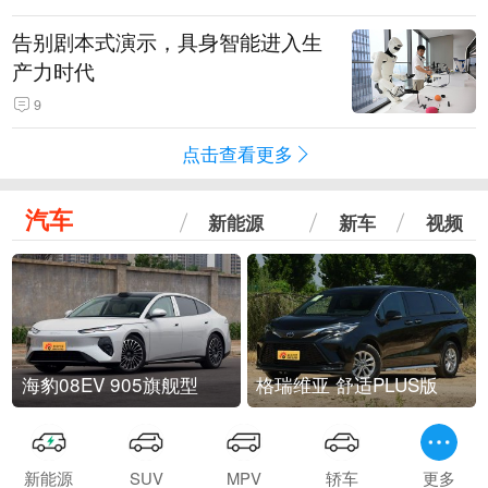
告别剧本式演示，具身智能进入生
产力时代
9
点击查看更多
汽车
新能源
新车
视频
海豹08EV 905旗舰型
格瑞维亚 舒适PLUS版
新能源
SUV
MPV
轿车
更多