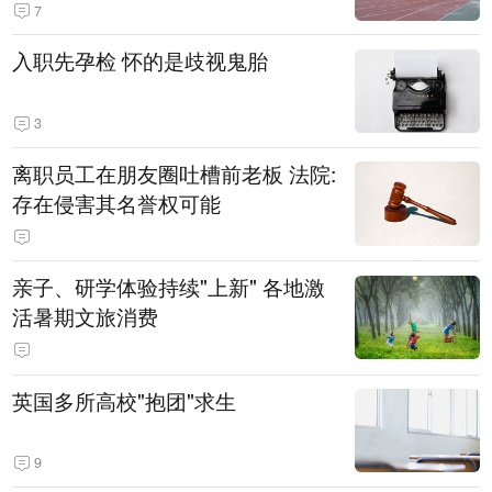
7
入职先孕检 怀的是歧视鬼胎
3
离职员工在朋友圈吐槽前老板 法院:
存在侵害其名誉权可能
亲子、研学体验持续"上新" 各地激
活暑期文旅消费
英国多所高校"抱团"求生
9