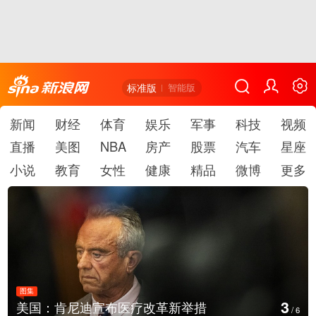
标准版
智能版
新闻
财经
体育
娱乐
军事
科技
视频
直播
美图
NBA
房产
股票
汽车
星座
小说
教育
女性
健康
精品
微博
更多
图集
4
云南普洱：乡村风光如画
/
6