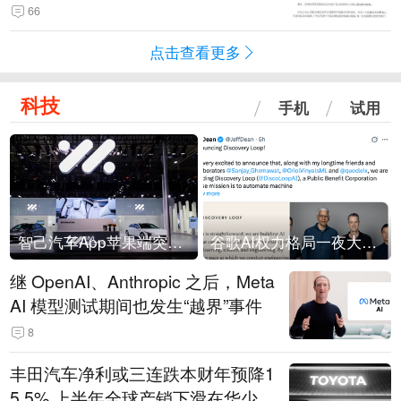
66
点击查看更多
科技
手机
试用
智己汽车App苹果端突然“下架”
谷歌AI权力格局一夜大洗牌
继 OpenAI、Anthropic 之后，Meta
AI 模型测试期间也发生“越界”事件
8
丰田汽车净利或三连跌本财年预降1
5.5% 上半年全球产销下滑在华少卖