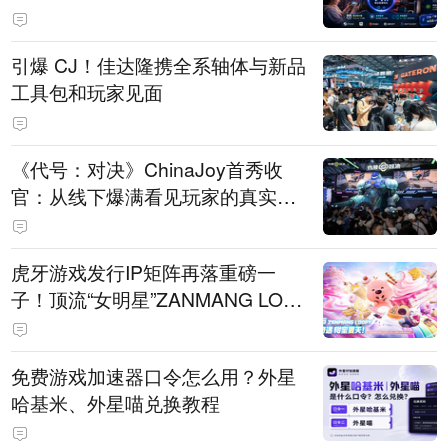
引爆 CJ！佳达隆携全系轴体与新品
工具包和玩家见面
《代号：对决》ChinaJoy首秀收
官：从线下爆满看见玩家的真实期
待
虎牙游戏发行IP矩阵再落重磅一
子！顶流“女明星”ZANMANG LOO
PY 正版3D消除手游《消消奇遇》
惊喜曝光
免费游戏加速器口令怎么用？外星
哈基米、外星喵兑换教程