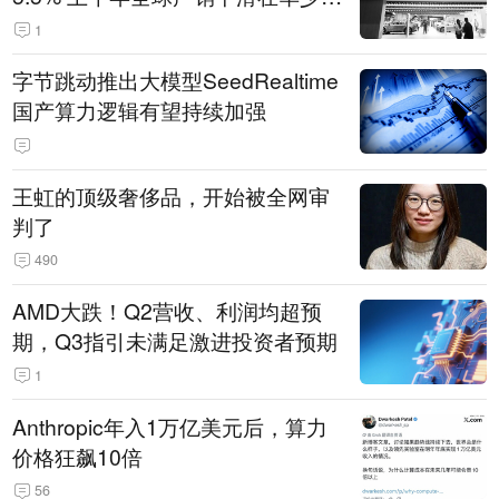
14.3万辆
1
字节跳动推出大模型SeedRealtime
国产算力逻辑有望持续加强
王虹的顶级奢侈品，开始被全网审
判了
490
AMD大跌！Q2营收、利润均超预
期，Q3指引未满足激进投资者预期
1
Anthropic年入1万亿美元后，算力
价格狂飙10倍
56