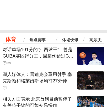
体育
焦点赛事
体坛快讯
高尔夫
对话单场101分的“江西球王”：曾是
CUBA赛区得分王，因膝伤错过CB
A选秀
33
湖人媒体人：雷迪克会重用射手 塞
克斯顿和格莱姆斯场均打27分钟
相关方面表示 北京首钢目前暂停了
有关范子铭的可能交易操作