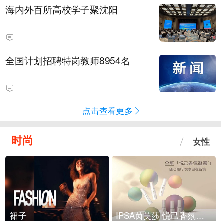
海内外百所高校学子聚沈阳
全国计划招聘特岗教师8954名
点击查看更多
时尚
女性
裙子
IPSA茵芙莎 悦己香氛凝露上市