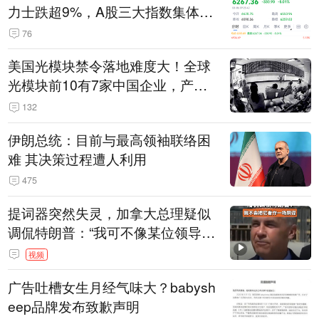
力士跌超9%，A股三大指数集体低
开
76
美国光模块禁令落地难度大！全球
光模块前10有7家中国企业，产业
界人士：想“脱钩”并不容易
132
伊朗总统：目前与最高领袖联络困
难 其决策过程遭人利用
475
提词器突然失灵，加拿大总理疑似
调侃特朗普：“我可不像某位领导
人，把这当成一场阴谋”，全场哄笑
视频
广告吐槽女生月经气味大？babysh
eep品牌发布致歉声明