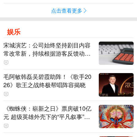
点击查看更多
娱乐
宋城演艺：公司始终坚持剧目内容
常改常新，持续根据游客反馈动态
优化节目配比
毛阿敏韩磊吴碧霞助阵！《歌手20
26》歌王之战终极帮唱阵容揭晓
《蜘蛛侠：崭新之日》票房破10亿
元 超级英雄外壳下的“平凡叙事”打
动人心