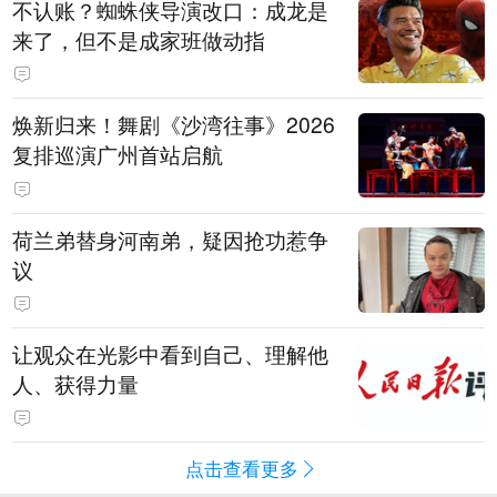
不认账？蜘蛛侠导演改口：成龙是
来了，但不是成家班做动指
焕新归来！舞剧《沙湾往事》2026
复排巡演广州首站启航
荷兰弟替身河南弟，疑因抢功惹争
议
让观众在光影中看到自己、理解他
人、获得力量
点击查看更多