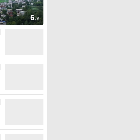
图集
6
德国：巴特施瓦尔巴赫森林野火
/
6