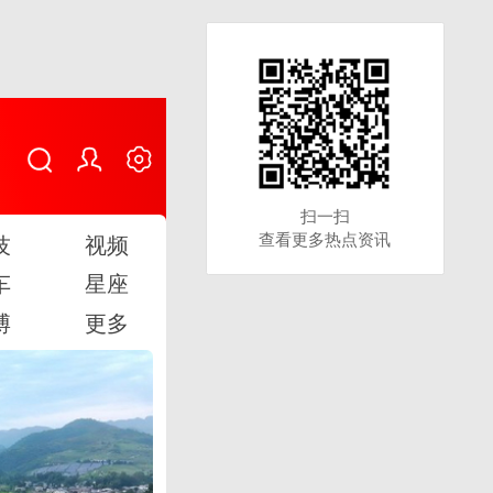
扫一扫
扫一扫
查看更多热点资讯
查看更多热点资讯
技
视频
车
星座
博
更多