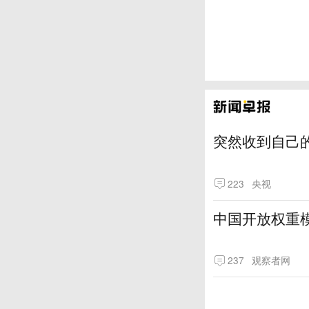
突然收到自己
223
央视
中国开放权重模
237
观察者网