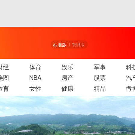
标准版
智能版
财经
体育
娱乐
军事
科
美图
NBA
房产
股票
汽
教育
女性
健康
精品
微