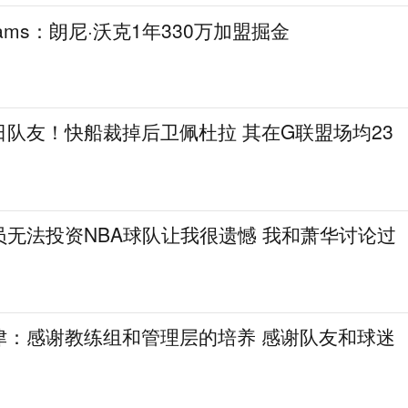
ams：朗尼·沃克1年330万加盟掘金
队友！快船裁掉后卫佩杜拉 其在G联盟场均23
无法投资NBA球队让我很遗憾 我和萧华讨论过
津：感谢教练组和管理层的培养 感谢队友和球迷