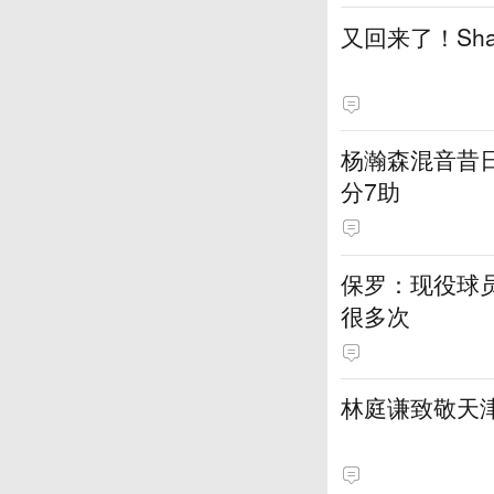
又回来了！Sh
杨瀚森混音昔日
分7助
保罗：现役球员
很多次
林庭谦致敬天