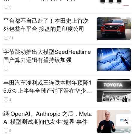
5
平台都不自己造了！本田史上首次
外包整车平台 接盘的是印度公司
21
字节跳动推出大模型SeedRealtime
国产算力逻辑有望持续加强
丰田汽车净利或三连跌本财年预降1
5.5% 上半年全球产销下滑在华少卖
14.3万辆
4
继 OpenAI、Anthropic 之后，Meta
AI 模型测试期间也发生“越界”事件
9