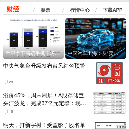
财经
股票
行情中心
下载APP
苹果拿下高端手机市场65%的份额：iPhone 17系列功不可没
中国汽车出海：从“卖出去”到“走进去”
中央气象台升级发布台风红色预警
28
溢价45%，周末刷屏！A股存储巨
头江波龙，完成37亿元定增：现价
386.6元，定增价560元
151
明天，打新宇树！受益影子股名单