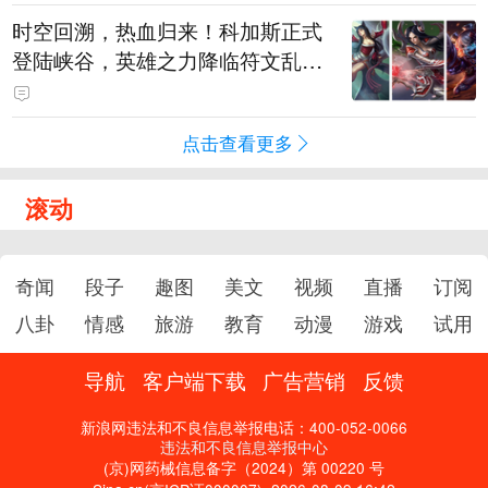
时空回溯，热血归来！科加斯正式
登陆峡谷，英雄之力降临符文乱
斗！
点击查看更多
滚动
奇闻
段子
趣图
美文
视频
直播
订阅
八卦
情感
旅游
教育
动漫
游戏
试用
导航
客户端下载
广告营销
反馈
新浪网违法和不良信息举报电话：400-052-0066
违法和不良信息举报中心
(京)网药械信息备字（2024）第 00220 号