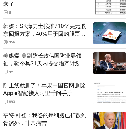
来了
51
韩媒：SK海力士拟推710亿美元股
东回报方案，40%用于回购股票，
相当于美股发行规模
356
美媒爆“美副防长致信国防业界领
袖，勒令其21天内提交增产计划”，
五角大楼回应
32
刚上线就删了！苹果中国官网删除
Apple智能接入阿里千问手册
893
亨特·拜登：我爸的癌细胞已扩散到
骨骼外，非常痛苦