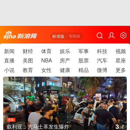
标准版
智能版
新闻
财经
体育
娱乐
军事
科技
视频
直播
美图
NBA
房产
股票
汽车
星座
小说
教育
女性
健康
精品
微博
更多
图集
4
士革发生爆炸
云南弥勒：欢庆火
/
6