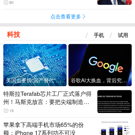
80
点击查看更多
科技
手机
试用
美国也要搞“国产替代”？先算清三笔账
谷歌AI大换血，背后究竟发生了什么？
特斯拉Terafab芯片工厂正式落户得
州！马斯克放言：要把尖端制造带
回美国
19
苹果拿下高端手机市场65%的份
额：iPhone 17系列功不可没