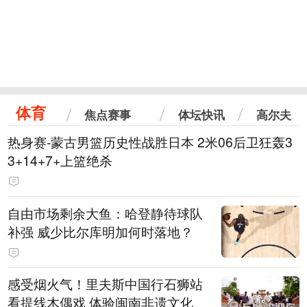
体育
焦点赛事
体坛快讯
高尔夫
热身赛-蒙古男篮历史性战胜日本 2米06后卫狂轰3
3+14+7+上篮绝杀
自由市场剩余大鱼：哈登静待球队
补强 威少比尔库明加何时落地？
感受烟火气！里夫斯中国行石狮站
看提线木偶戏 体验闽南非遗文化