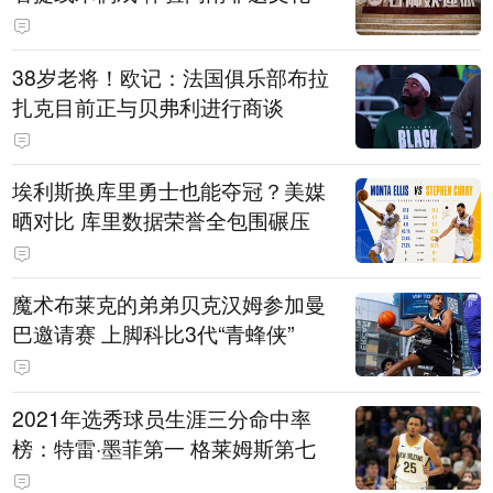
38岁老将！欧记：法国俱乐部布拉
扎克目前正与贝弗利进行商谈
埃利斯换库里勇士也能夺冠？美媒
晒对比 库里数据荣誉全包围碾压
魔术布莱克的弟弟贝克汉姆参加曼
巴邀请赛 上脚科比3代“青蜂侠”
2021年选秀球员生涯三分命中率
榜：特雷·墨菲第一 格莱姆斯第七