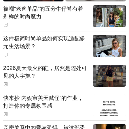
被嘲“老爸单品”的五分牛仔裤有着
别样的时尚魔力
这件极简时尚单品如何实现适配多
元生活场景？
2026夏天最火的鞋，居然是随处可
见的人字拖？
快来抄“内娱审美天赋怪”的作业，
打造你的专属氛围感
亲密关系中的爱与恐惧，被这部恐