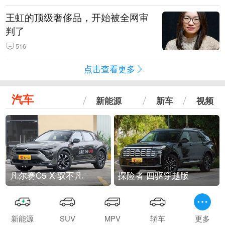
王虹的顶级奢侈品，开始被全网审
判了
516
点击查看更多
汽车
新能源
新车
视频
凡尔赛C5 X 驭不凡
探险者 四驱穿越版
新能源
SUV
MPV
轿车
更多