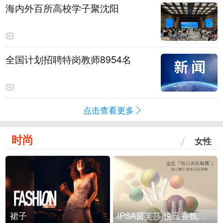
海内外百所高校学子聚沈阳
全国计划招聘特岗教师8954名
点击查看更多
时尚
女性
裙子
IPSA茵芙莎 悦己香氛凝露上市