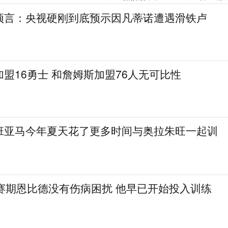
预言：央视硬刚到底预示因凡蒂诺遭遇滑铁卢
盟16勇士 和詹姆斯加盟76人无可比性
班亚马今年夏天花了更多时间与奥拉朱旺一起训
休赛期恩比德没有伤病困扰 他早已开始投入训练