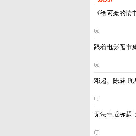
《给阿嬷的情
跟着电影逛市
邓超、陈赫 现
无法生成标题