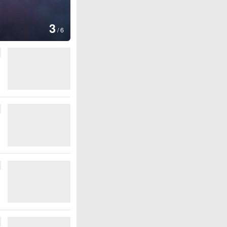
图集
4
江苏淮安：立秋临近石榴红
/
6