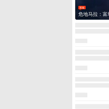
图集
安徽铜陵：