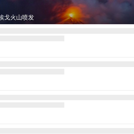
江淮运河运输忙