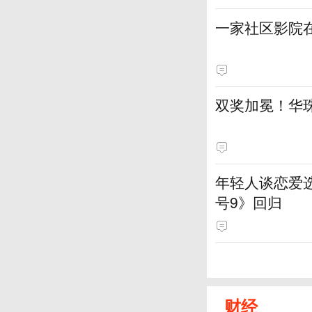
一家社区影院
双奖加冕！华
年轻人谈恋爱
号9》回归
财经