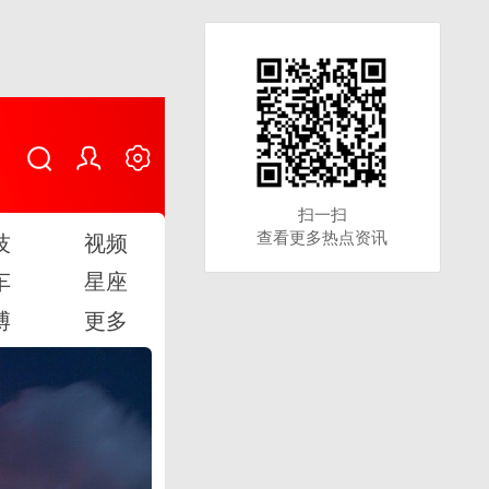
扫一扫
扫一扫
查看更多热点资讯
查看更多热点资讯
技
视频
车
星座
博
更多