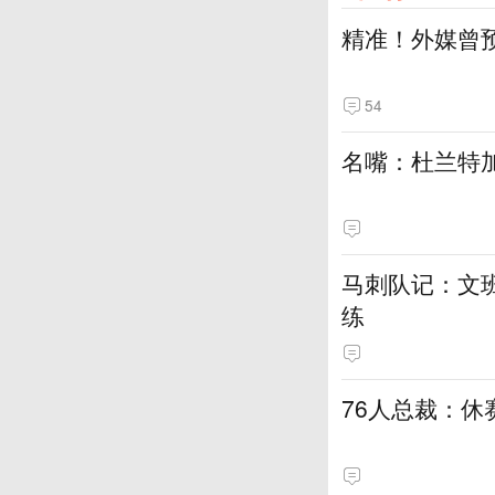
精准！外媒曾
54
名嘴：杜兰特加
马刺队记：文
练
76人总裁：