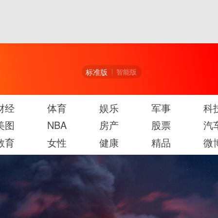
标准版
智能版
财经
体育
娱乐
军事
科
美图
NBA
房产
股票
汽
教育
女性
健康
精品
微