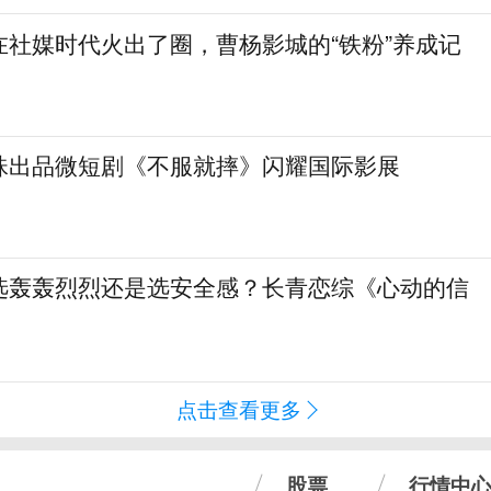
在社媒时代火出了圈，曹杨影城的“铁粉”养成记
珠出品微短剧《不服就摔》闪耀国际影展
选轰轰烈烈还是选安全感？长青恋综《心动的信
点击查看更多
股票
行情中