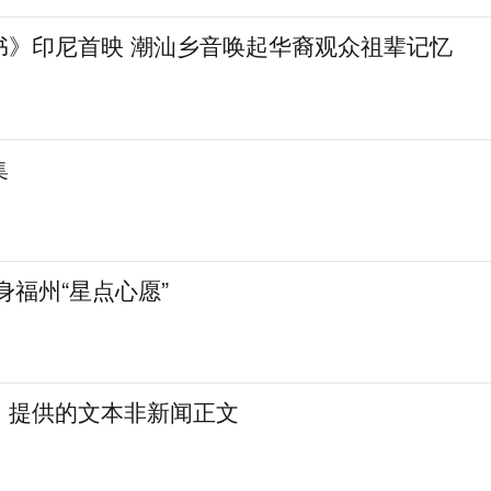
书》印尼首映 潮汕乡音唤起华裔观众祖辈记忆
集
身福州“星点心愿”
：提供的文本非新闻正文