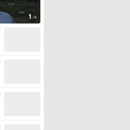
1
/
6