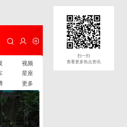
扫一扫
扫一扫
查看更多热点资讯
查看更多热点资讯
技
视频
车
星座
博
更多