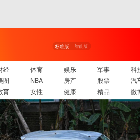
标准版
智能版
财经
体育
娱乐
军事
科
美图
NBA
房产
股票
汽
教育
女性
健康
精品
微