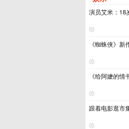
演员艾米：18
《蜘蛛侠》新
《给阿嬷的情
跟着电影逛市