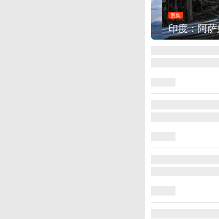
图集
印度：阿萨姆