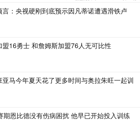
预言：央视硬刚到底预示因凡蒂诺遭遇滑铁卢
盟16勇士 和詹姆斯加盟76人无可比性
班亚马今年夏天花了更多时间与奥拉朱旺一起训
休赛期恩比德没有伤病困扰 他早已开始投入训练