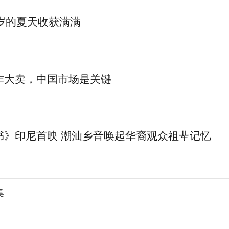
岁的夏天收获满满
作大卖，中国市场是关键
书》印尼首映 潮汕乡音唤起华裔观众祖辈记忆
集