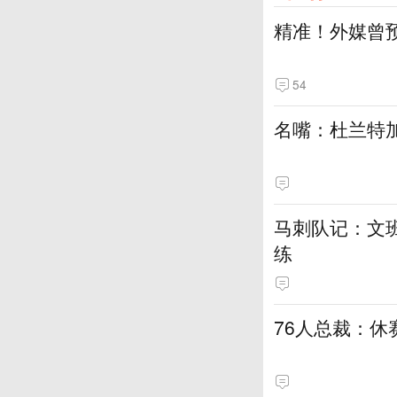
精准！外媒曾
54
名嘴：杜兰特加
马刺队记：文
练
76人总裁：