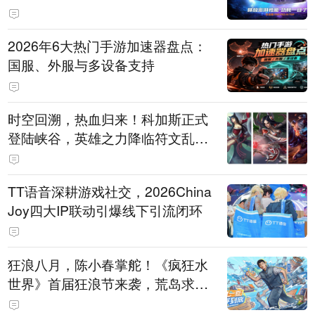
打造旗舰供电方案
2026年6大热门手游加速器盘点：
国服、外服与多设备支持
时空回溯，热血归来！科加斯正式
登陆峡谷，英雄之力降临符文乱
斗！
TT语音深耕游戏社交，2026China
Joy四大IP联动引爆线下引流闭环
狂浪八月，陈小春掌舵！《疯狂水
世界》首届狂浪节来袭，荒岛求生
直播即将开启