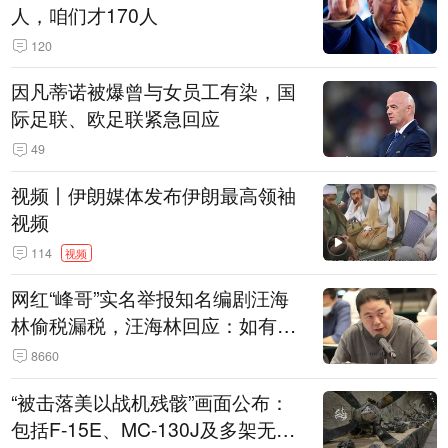
人，咱们才170人
120
因凡蒂诺被爆曾与女员工有染，国
际足联、欧足联紧急回应
49
视频丨伊朗媒体发布伊朗最高领袖
视频
114
视频
网红“峰哥”实名举报知名编剧汪海
林偷税漏税，汪海林回应：如有违
法行为，相关机构自会进行评判和
8660
处理
“被击落美以战机残骸”画面公布：
包括F-15E、MC-130J及多架无人