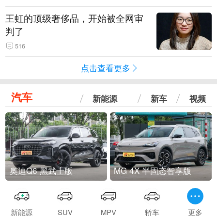
王虹的顶级奢侈品，开始被全网审
判了
516
点击查看更多
汽车
新能源
新车
视频
奥迪Q6 黑武士版
MG 4X 半固态智享版
新能源
SUV
MPV
轿车
更多