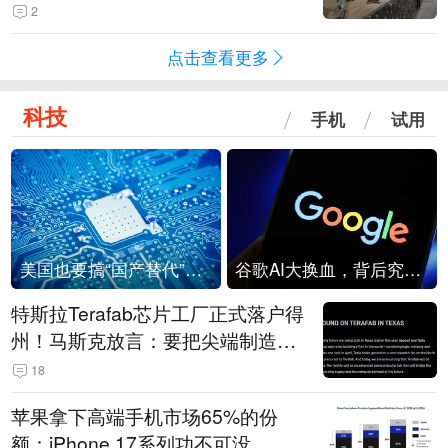
机
2
点击查看更多
科技
手机
试用
美国也要搞“国产替代”？先算清三笔账
谷歌AI大换血，背后究竟发生了什么？
特斯拉Terafab芯片工厂正式落户得
州！马斯克放言：要把尖端制造带
回美国
18
苹果拿下高端手机市场65%的份
额：iPhone 17系列功不可没