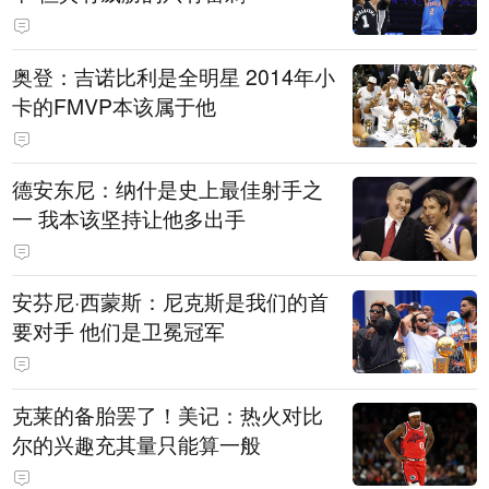
奥登：吉诺比利是全明星 2014年小
卡的FMVP本该属于他
德安东尼：纳什是史上最佳射手之
一 我本该坚持让他多出手
安芬尼·西蒙斯：尼克斯是我们的首
要对手 他们是卫冕冠军
克莱的备胎罢了！美记：热火对比
尔的兴趣充其量只能算一般