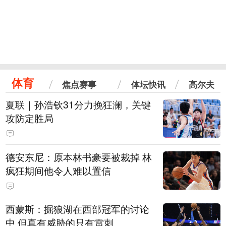
体育
焦点赛事
体坛快讯
高尔夫
夏联｜孙浩钦31分力挽狂澜，关键
攻防定胜局
德安东尼：原本林书豪要被裁掉 林
疯狂期间他令人难以置信
西蒙斯：掘狼湖在西部冠军的讨论
中 但真有威胁的只有雷刺