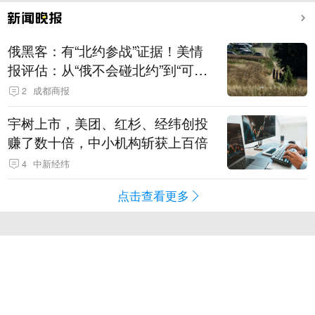
俄黑客：有“北约参战”证据！美情
报评估：从“俄不会碰北约”到“可能
发动有限攻击”
2
成都商报
宇树上市，美团、红杉、经纬创投
赚了数十倍，中小机构斩获上百倍
4
中新经纬
点击查看更多