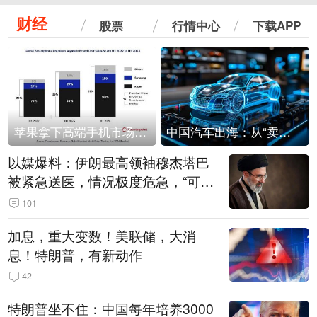
财经
股票
行情中心
下载APP
苹果拿下高端手机市场65%的份额：iPhone 17系列功不可没
中国汽车出海：从“卖出去”到“走进去”
以媒爆料：伊朗最高领袖穆杰塔巴
被紧急送医，情况极度危急，“可能
随时会死去”
101
加息，重大变数！美联储，大消
息！特朗普，有新动作
42
特朗普坐不住：中国每年培养3000