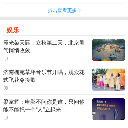
点击查看更多
娱乐
霞光染天际，立秋第二天，北京暑
气悄悄收敛
济南槐苑草坪音乐节开唱，观众花
式飞花令接歌
梁家辉：电影不问你是谁，只问你
能不能把一个“人”立起来