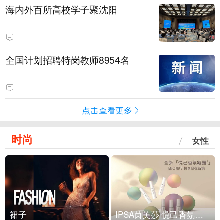
海内外百所高校学子聚沈阳
全国计划招聘特岗教师8954名
点击查看更多
时尚
女性
裙子
IPSA茵芙莎 悦己香氛凝露上市