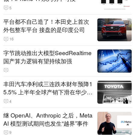
5
平台都不自己造了！本田史上首次
外包整车平台 接盘的是印度公司
16
字节跳动推出大模型SeedRealtime
国产算力逻辑有望持续加强
丰田汽车净利或三连跌本财年预降1
5.5% 上半年全球产销下滑在华少卖
14.3万辆
4
继 OpenAI、Anthropic 之后，Meta
AI 模型测试期间也发生“越界”事件
9