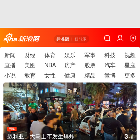
标准版
智能版
新闻
财经
体育
娱乐
军事
科技
视频
直播
美图
NBA
房产
股票
汽车
星座
小说
教育
女性
健康
精品
微博
更多
图集
3
叙利亚：大马士革发生爆炸
/
6