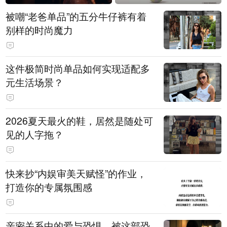
被嘲“老爸单品”的五分牛仔裤有着
别样的时尚魔力
这件极简时尚单品如何实现适配多
元生活场景？
2026夏天最火的鞋，居然是随处可
见的人字拖？
快来抄“内娱审美天赋怪”的作业，
打造你的专属氛围感
亲密关系中的爱与恐惧，被这部恐