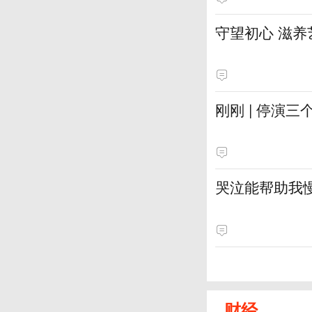
守望初心 滋养
刚刚 | 停演
哭泣能帮助我
财经