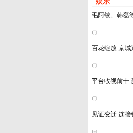
娱乐
毛阿敏、韩磊
百花绽放 京
平台收视前十
见证变迁 连接