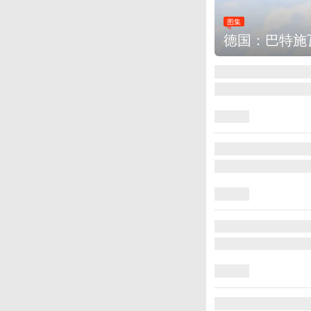
图集
德国：巴特施