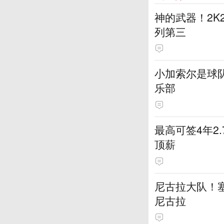
神的武器！2K
列第三
小加索尔是球
乐部
最高可签4年2
顶薪
尼古拉大队！塞
尼古拉