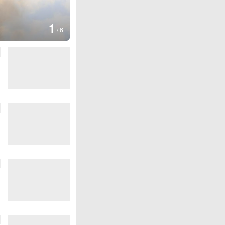
1
/
6