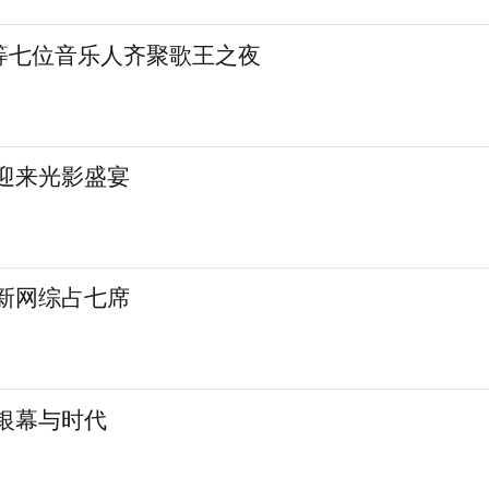
等七位音乐人齐聚歌王之夜
城迎来光影盛宴
 新网综占七席
银幕与时代