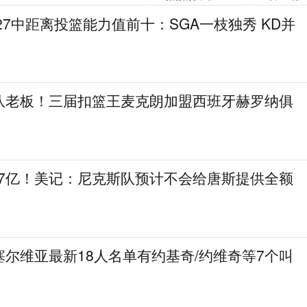
27中距离投篮能力值前十：SGA一枝独秀 KD并
队老板！三届扣篮王麦克朗加盟西班牙赫罗纳俱
.7亿！美记：尼克斯队预计不会给唐斯提供全额
尔维亚最新18人名单有约基奇/约维奇等7个叫