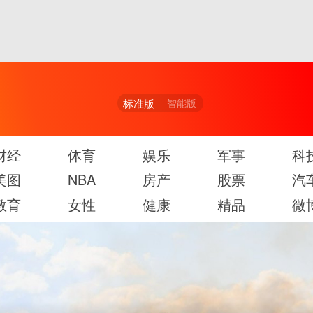
标准版
智能版
财经
体育
娱乐
军事
科
美图
NBA
房产
股票
汽
教育
女性
健康
精品
微