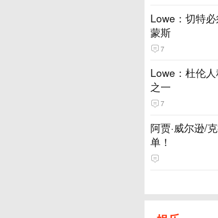
Lowe：切特
蒙斯
7
Lowe：杜伦
之一
7
阿贾·威尔逊/
单！