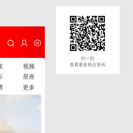
扫一扫
扫一扫
查看更多热点资讯
查看更多热点资讯
技
视频
车
星座
博
更多