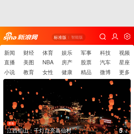
标准版
智能版
新闻
财经
体育
娱乐
军事
科技
视频
直播
美图
NBA
房产
股票
汽车
星座
小说
教育
女性
健康
精品
微博
更多
图集
5
江西铅山：千灯点亮葛仙村
/
6