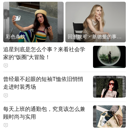
彩色条纹
回溯妮可・基德曼的事业轨迹
追星到底是怎么个事？来看社会学
家的“饭圈”大冒险！
曾经最不起眼的短袖T恤依旧悄悄
走进时装秀场
每天上班的通勤包，究竟该怎么兼
顾时尚与实用