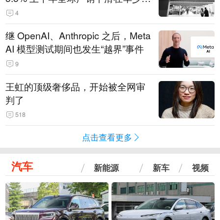
14.3万辆
4
继 OpenAI、Anthropic 之后，Meta
AI 模型测试期间也发生“越界”事件
9
王虹的顶级奢侈品，开始被全网审
判了
518
点击查看更多
汽车
新能源
新车
视频