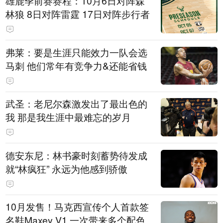
雄鹿季前赛赛程：10月6日对阵森
林狼 8日对阵雷霆 17日对阵步行者
弗莱：要是生涯只能效力一队会选
马刺 他们常年有竞争力&还能省钱
武圣：老尼尔森激发出了最出色的
我 那是我生涯中最难忘的岁月
德安东尼：林书豪时刻蓄势待发成
就“林疯狂” 永远为他感到骄傲
10月发售！马克西宣传个人首款签
名鞋Maxey V1 一次带来多个配色