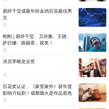
易烊千玺成最年轻金鸡百花最佳男
主
刚刚 | 易烊千玺、卫诗雅、王骁、
萨日娜、陈丽君，获奖！
演员李晓龙去世
百花奖认证，《家里家外》获年度
影响力短剧！成都烟火是作品底色