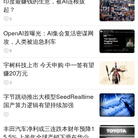
印度最赚钱的生意，被AI连根拔
起？
5
OpenAI首曝光：AI集会复活密谋网
攻，人类被迫急刹车
6
宇树科技上市 今天申购 中一签有望
赚20万元
3
字节跳动推出大模型SeedRealtime
国产算力逻辑有望持续加强
丰田汽车净利或三连跌本财年预降1
5.5% 上半年全球产销下滑在华少卖