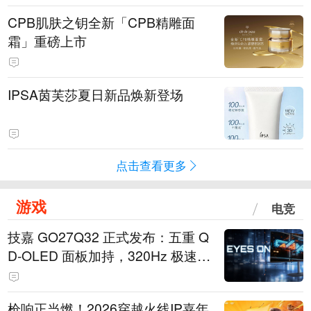
CPB肌肤之钥全新「CPB精雕面
霜」重磅上市
IPSA茵芙莎夏日新品焕新登场
点击查看更多
游戏
电竞
技嘉 GO27Q32 正式发布：五重 Q
D-OLED 面板加持，320Hz 极速与
影院级画面兼得
枪响正当燃！2026穿越火线IP嘉年