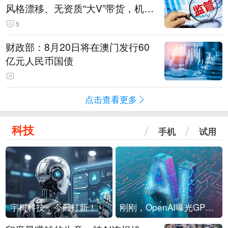
风格漂移、无资质“大V”带货，机构
被暂停新产品注册3个月
5
财政部：8月20日将在澳门发行60
亿元人民币国债
点击查看更多
科技
手机
试用
宇树科技，今日打新！
刚刚，OpenAI曝光GPT-6！传10万亿参数，8月强行发布