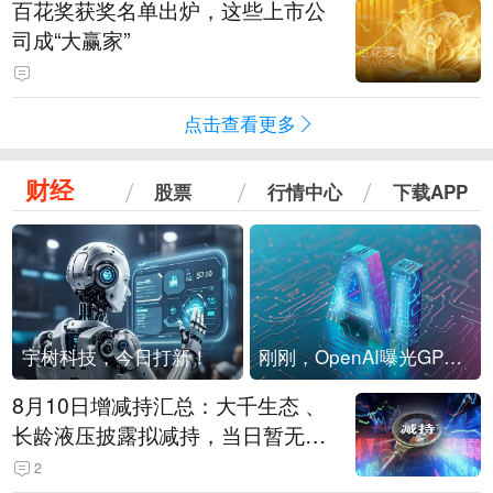
百花奖获奖名单出炉，这些上市公
司成“大赢家”
点击查看更多
财经
股票
行情中心
下载APP
宇树科技，今日打新！
刚刚，OpenAI曝光GPT-6！传10万亿参数，8月强行发布
8月10日增减持汇总：大千生态 、
长龄液压披露拟减持，当日暂无A
股增持（表）
2