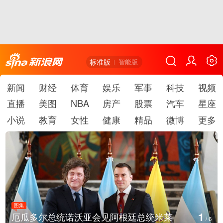
标准版
智能版
新闻
财经
体育
娱乐
军事
科技
视频
直播
美图
NBA
房产
股票
汽车
星座
小说
教育
女性
健康
精品
微博
更多
图集
1
厄瓜多尔总统诺沃亚会见阿根廷总统米莱
/
6