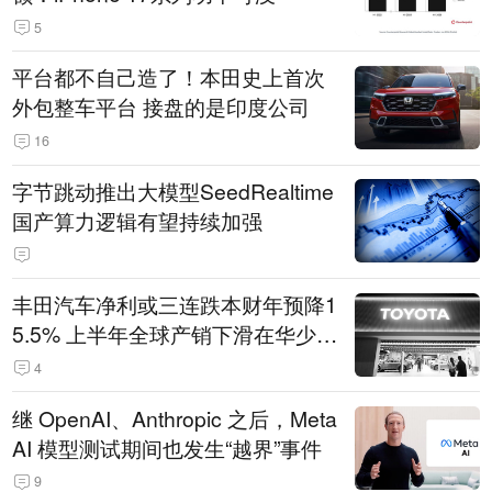
5
平台都不自己造了！本田史上首次
外包整车平台 接盘的是印度公司
16
字节跳动推出大模型SeedRealtime
国产算力逻辑有望持续加强
丰田汽车净利或三连跌本财年预降1
5.5% 上半年全球产销下滑在华少卖
14.3万辆
4
继 OpenAI、Anthropic 之后，Meta
AI 模型测试期间也发生“越界”事件
9