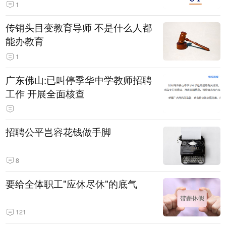
1
传销头目变教育导师 不是什么人都
能办教育
1
广东佛山:已叫停季华中学教师招聘
工作 开展全面核查
招聘公平岂容花钱做手脚
8
要给全体职工"应休尽休"的底气
121