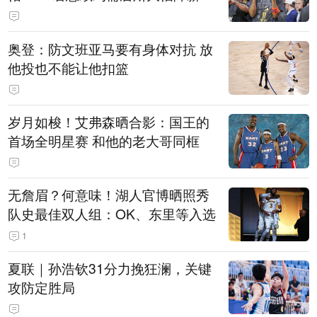
奥登：防文班亚马要有身体对抗 放
他投也不能让他扣篮
岁月如梭！艾弗森晒合影：国王的
首场全明星赛 和他的老大哥同框
无詹眉？何意味！湖人官博晒照秀
队史最佳双人组：OK、东里等入选
1
夏联｜孙浩钦31分力挽狂澜，关键
攻防定胜局