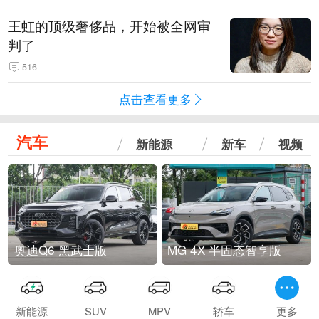
王虹的顶级奢侈品，开始被全网审
判了
516
点击查看更多
汽车
新能源
新车
视频
奥迪Q6 黑武士版
MG 4X 半固态智享版
新能源
SUV
MPV
轿车
更多