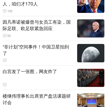
人，咱们才170人
133
因凡蒂诺被爆曾与女员工有染，国
际足联、欧足联紧急回应
52
“非计划”空间事件！中国卫星拍到
了
白宫发了一张图，网友炸了
楼继伟理事长出席资产盘活课题研
讨会