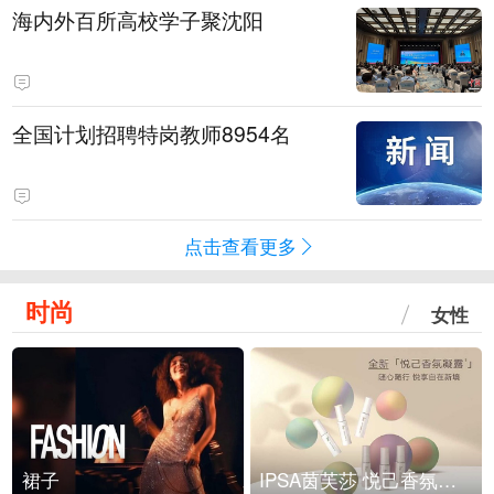
海内外百所高校学子聚沈阳
全国计划招聘特岗教师8954名
点击查看更多
时尚
女性
裙子
IPSA茵芙莎 悦己香氛凝露上市