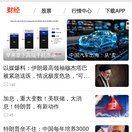
财经
股票
行情中心
下载APP
苹果拿下高端手机市场65%的份额：iPhone 17系列功不可没
中国汽车出海：从“卖出去”到“走进去”
以媒爆料：伊朗最高领袖穆杰塔巴
被紧急送医，情况极度危急，“可能
随时会死去”
140
加息，重大变数！美联储，大消
息！特朗普，有新动作
45
特朗普坐不住：中国每年培养3000