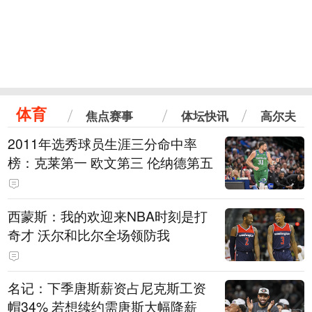
体育
焦点赛事
体坛快讯
高尔夫
2011年选秀球员生涯三分命中率
榜：克莱第一 欧文第三 伦纳德第五
西蒙斯：我的欢迎来NBA时刻是打
奇才 沃尔和比尔全场领防我
名记：下季唐斯薪资占尼克斯工资
帽34% 若想续约需唐斯大幅降薪