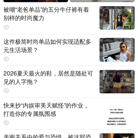
被嘲“老爸单品”的五分牛仔裤有着
别样的时尚魔力
这件极简时尚单品如何实现适配多
元生活场景？
2026夏天最火的鞋，居然是随处可
见的人字拖？
快来抄“内娱审美天赋怪”的作业，
打造你的专属氛围感
亲密关系中的爱与恐惧，被这部恐