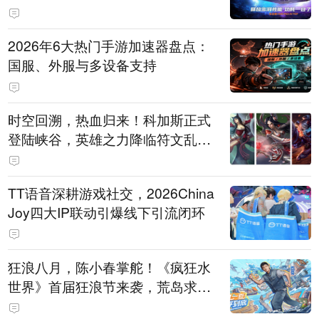
打造旗舰供电方案
2026年6大热门手游加速器盘点：
国服、外服与多设备支持
时空回溯，热血归来！科加斯正式
登陆峡谷，英雄之力降临符文乱
斗！
TT语音深耕游戏社交，2026China
Joy四大IP联动引爆线下引流闭环
狂浪八月，陈小春掌舵！《疯狂水
世界》首届狂浪节来袭，荒岛求生
直播即将开启