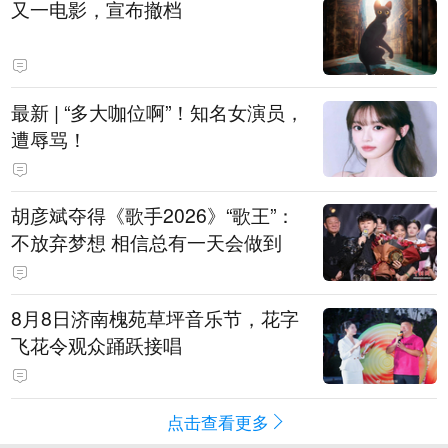
又一电影，宣布撤档
最新 | “多大咖位啊”！知名女演员，
遭辱骂！
胡彦斌夺得《歌手2026》“歌王”：
不放弃梦想 相信总有一天会做到
8月8日济南槐苑草坪音乐节，花字
飞花令观众踊跃接唱
点击查看更多