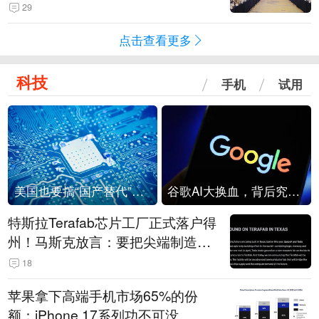
29
点击查看更多
科技
手机
试用
美国也要搞“国产替代”？先算清三笔账
谷歌AI大换血，背后究竟发生了什么？
特斯拉Terafab芯片工厂正式落户得
州！马斯克放言：要把尖端制造带
回美国
18
苹果拿下高端手机市场65%的份
额：iPhone 17系列功不可没