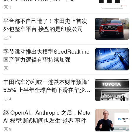
1
平台都不自己造了！本田史上首次
外包整车平台 接盘的是印度公司
7
字节跳动推出大模型SeedRealtime
国产算力逻辑有望持续加强
丰田汽车净利或三连跌本财年预降1
5.5% 上半年全球产销下滑在华少卖
14.3万辆
4
继 OpenAI、Anthropic 之后，Meta
AI 模型测试期间也发生“越界”事件
9