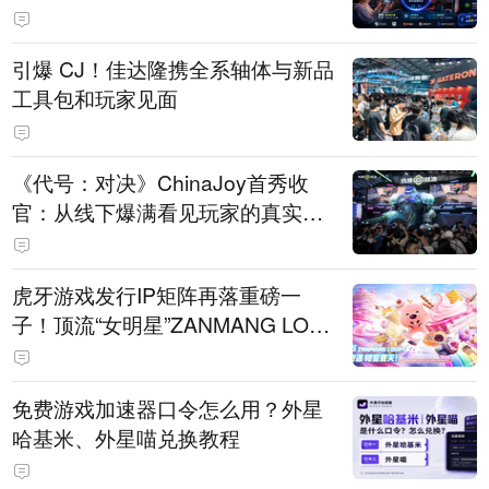
引爆 CJ！佳达隆携全系轴体与新品
工具包和玩家见面
《代号：对决》ChinaJoy首秀收
官：从线下爆满看见玩家的真实期
待
虎牙游戏发行IP矩阵再落重磅一
子！顶流“女明星”ZANMANG LOO
PY 正版3D消除手游《消消奇遇》
惊喜曝光
免费游戏加速器口令怎么用？外星
哈基米、外星喵兑换教程