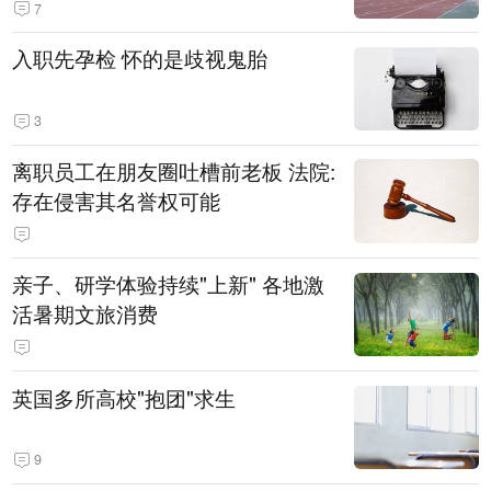
7
入职先孕检 怀的是歧视鬼胎
3
离职员工在朋友圈吐槽前老板 法院:
存在侵害其名誉权可能
亲子、研学体验持续"上新" 各地激
活暑期文旅消费
英国多所高校"抱团"求生
9