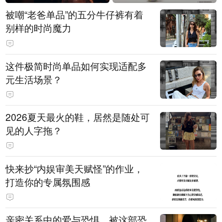
被嘲“老爸单品”的五分牛仔裤有着
别样的时尚魔力
这件极简时尚单品如何实现适配多
元生活场景？
2026夏天最火的鞋，居然是随处可
见的人字拖？
快来抄“内娱审美天赋怪”的作业，
打造你的专属氛围感
亲密关系中的爱与恐惧，被这部恐