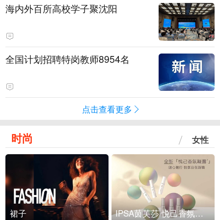
海内外百所高校学子聚沈阳
全国计划招聘特岗教师8954名
点击查看更多
时尚
女性
裙子
IPSA茵芙莎 悦己香氛凝露上市