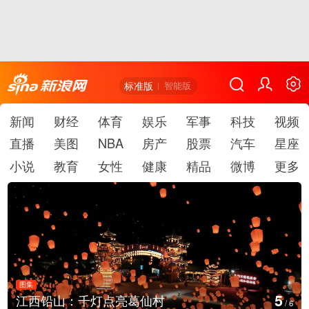
标准版
智能版
新闻
财经
体育
娱乐
军事
科技
视频
直播
美图
NBA
房产
股票
汽车
星座
小说
教育
女性
健康
精品
微博
更多
图集
5
江西铅山：千灯点亮葛仙村
/
6