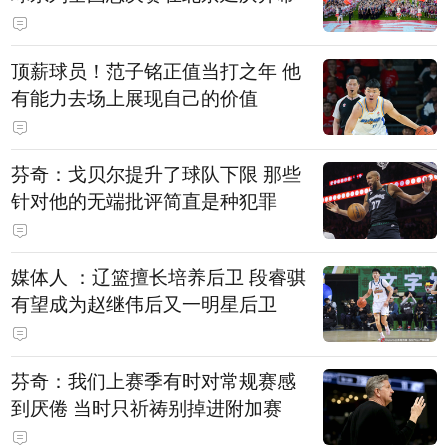
顶薪球员！范子铭正值当打之年 他
有能力去场上展现自己的价值
芬奇：戈贝尔提升了球队下限 那些
针对他的无端批评简直是种犯罪
媒体人 ：辽篮擅长培养后卫 段睿骐
有望成为赵继伟后又一明星后卫
芬奇：我们上赛季有时对常规赛感
到厌倦 当时只祈祷别掉进附加赛