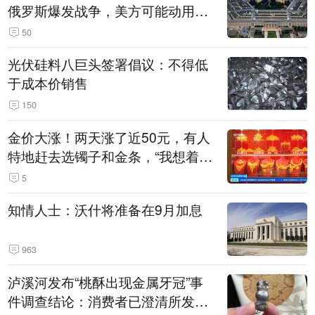
俄罗斯爆发战争，美方可能动用战
术核武器
50
光伏硅料八巨头签署倡议：不得低
于成本价销售
150
金价大涨！两天涨了近50元，有人
特地赶去选镯子和金条，“我想着买
起来可以保值，小批量进一些货”
5
知情人士：沃什将准备在9月加息
963
泸溪河发布“桃酥出现金属牙冠”事
件调查结论：消费者已澄清所发视