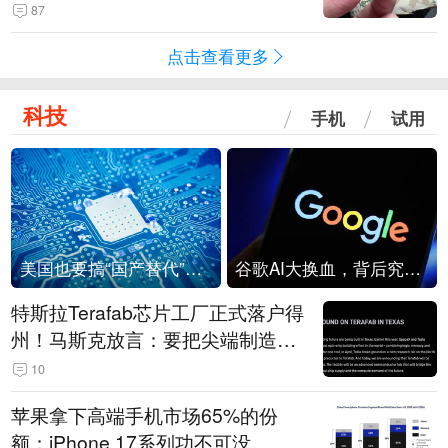
频情况不属实
87
点击查看更多
科技
手机
试用
美国也要搞“国产替代”？先算清三笔账
谷歌AI大换血，背后究竟发生了什么？
特斯拉Terafab芯片工厂正式落户得
州！马斯克放言：要把尖端制造带
回美国
10
苹果拿下高端手机市场65%的份
额：iPhone 17系列功不可没