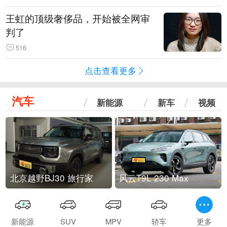
王虹的顶级奢侈品，开始被全网审
判了
516
点击查看更多
汽车
新能源
新车
视频
北京越野BJ30 旅行家
风云T9L 230 Max
新能源
SUV
MPV
轿车
更多