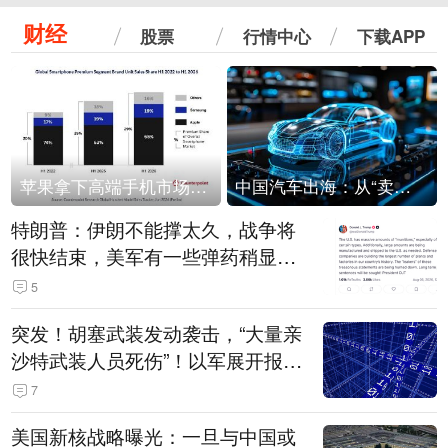
财经
股票
行情中心
下载APP
苹果拿下高端手机市场65%的份额：iPhone 17系列功不可没
中国汽车出海：从“卖出去”到“走进去”
特朗普：伊朗不能撑太久，战争将
很快结束，美军有一些弹药稍显紧
张！伊朗公布拟议的海峡管理文本
5
突发！胡塞武装发动袭击，“大量亲
沙特武装人员死伤”！以军展开报复
性空袭
7
美国新核战略曝光：一旦与中国或