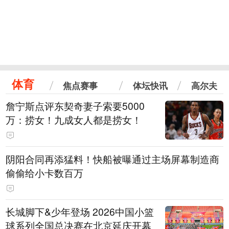
体育
焦点赛事
体坛快讯
高尔夫
詹宁斯点评东契奇妻子索要5000
万：捞女！九成女人都是捞女！
阴阳合同再添猛料！快船被曝通过主场屏幕制造商
偷偷给小卡数百万
长城脚下&少年登场 2026中国小篮
球系列全国总决赛在北京延庆开幕