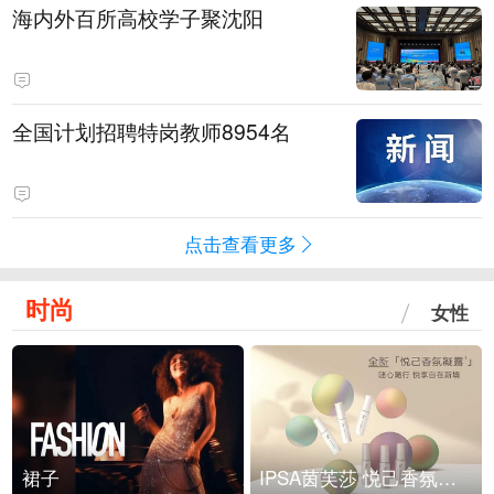
海内外百所高校学子聚沈阳
全国计划招聘特岗教师8954名
点击查看更多
时尚
女性
裙子
IPSA茵芙莎 悦己香氛凝露上市