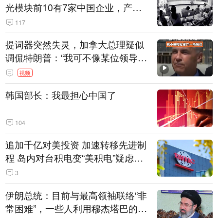
光模块前10有7家中国企业，产业
界人士：想“脱钩”并不容易
117
提词器突然失灵，加拿大总理疑似
调侃特朗普：“我可不像某位领导
人，把这当成一场阴谋”，全场哄笑
视频
韩国部长：我最担心中国了
104
追加千亿对美投资 加速转移先进制
程 岛内对台积电变“美积电”疑虑担
忧加剧
3
伊朗总统：目前与最高领袖联络“非
常困难”，一些人利用穆杰塔巴的正