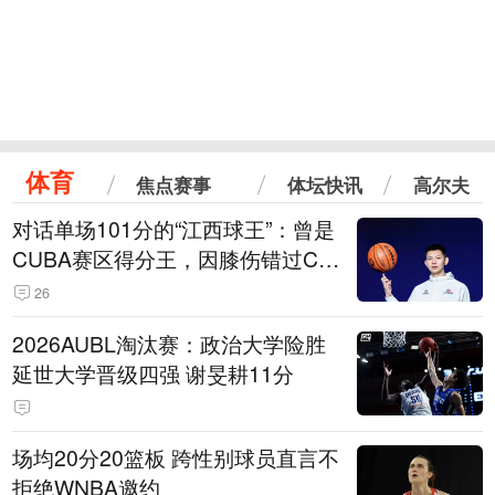
体育
焦点赛事
体坛快讯
高尔夫
对话单场101分的“江西球王”：曾是
CUBA赛区得分王，因膝伤错过CB
A选秀
26
2026AUBL淘汰赛：政治大学险胜
延世大学晋级四强 谢旻耕11分
场均20分20篮板 跨性别球员直言不
拒绝WNBA邀约