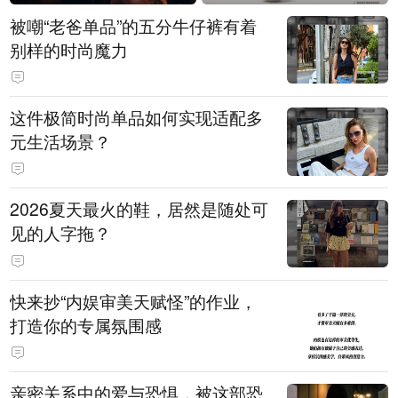
被嘲“老爸单品”的五分牛仔裤有着
别样的时尚魔力
这件极简时尚单品如何实现适配多
元生活场景？
2026夏天最火的鞋，居然是随处可
见的人字拖？
快来抄“内娱审美天赋怪”的作业，
打造你的专属氛围感
亲密关系中的爱与恐惧，被这部恐