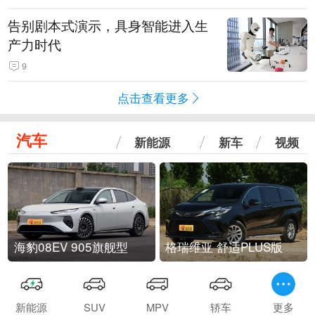
告别剧本式演示，具身智能进入生
产力时代
9
点击查看更多
汽车
新能源
新车
视频
海豹08EV 905旗舰型
格瑞维亚 舒适PLUS版
新能源
SUV
MPV
轿车
更多