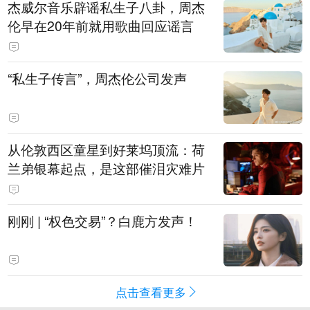
杰威尔音乐辟谣私生子八卦，周杰
伦早在20年前就用歌曲回应谣言
“私生子传言”，周杰伦公司发声
从伦敦西区童星到好莱坞顶流：荷
兰弟银幕起点，是这部催泪灾难片
刚刚 | “权色交易”？白鹿方发声！
点击查看更多