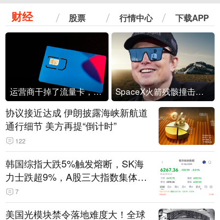
财经
股票
行情中心
下载APP
运营商干掉了流量卡，他们真的玩不起了
SpaceX火箭残骸撞击月球
协议接近达成 伊朗披露海峡新航道
通行细节 美方再提“倒计时”
122
韩国综指大跌5%触发熔断，SK海
力士跌超9%，A股三大指数集体低
开
7
美国光模块禁令落地难度大！全球