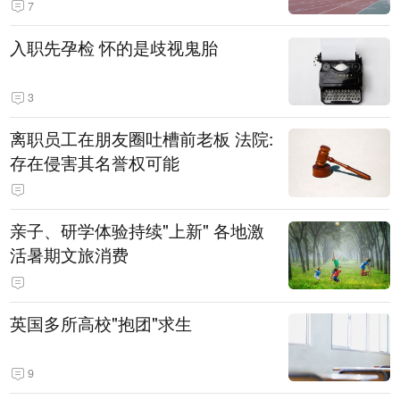
7
入职先孕检 怀的是歧视鬼胎
3
离职员工在朋友圈吐槽前老板 法院:
存在侵害其名誉权可能
亲子、研学体验持续"上新" 各地激
活暑期文旅消费
英国多所高校"抱团"求生
9