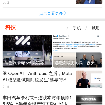
常决策过程在伊朗内部制造分歧
2
点击查看更多
科技
手机
试用
智己汽车App苹果端突然“下架”
谷歌AI权力格局一夜大洗牌
继 OpenAI、Anthropic 之后，Meta
AI 模型测试期间也发生“越界”事件
8
丰田汽车净利或三连跌本财年预降1
5.5% 上半年全球产销下滑在华少卖