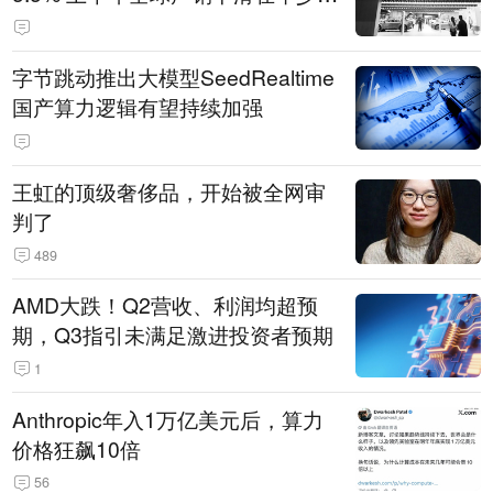
14.3万辆
字节跳动推出大模型SeedRealtime
国产算力逻辑有望持续加强
王虹的顶级奢侈品，开始被全网审
判了
489
AMD大跌！Q2营收、利润均超预
期，Q3指引未满足激进投资者预期
1
Anthropic年入1万亿美元后，算力
价格狂飙10倍
56