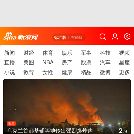
标准版
智能版
新闻
财经
体育
娱乐
军事
科技
视频
直播
美图
NBA
房产
股票
汽车
星座
小说
教育
女性
健康
精品
微博
更多
图集
3
美国：肯尼迪宣布医疗改革新举措
/
6