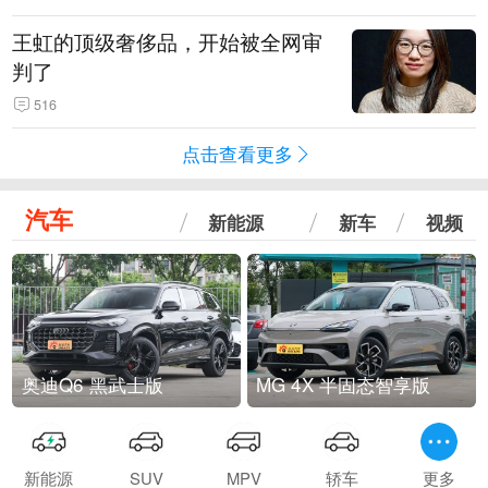
王虹的顶级奢侈品，开始被全网审
判了
516
点击查看更多
汽车
新能源
新车
视频
奥迪Q6 黑武士版
MG 4X 半固态智享版
新能源
SUV
MPV
轿车
更多