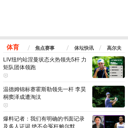
体育
焦点赛事
体坛快讯
高尔夫
LIV纽约站涅曼状态火热领先5杆 力
矩队团体领跑
温德姆锦标赛霍斯勒领先一杆 李昊
桐窦泽成遭淘汰
爆料记者：我们有明确的书面记录
及多人证词 绝不会冤枉鲍尔默