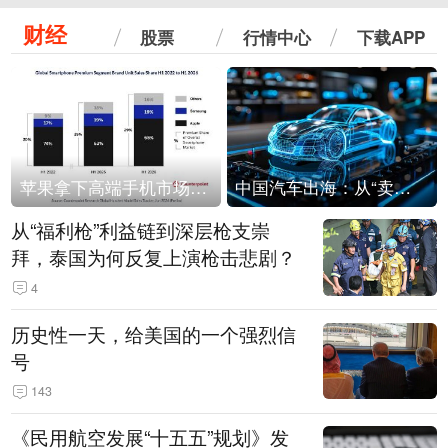
财经
股票
行情中心
下载APP
苹果拿下高端手机市场65%的份额：iPhone 17系列功不可没
中国汽车出海：从“卖出去”到“走进去”
从“福利枪”利益链到深层枪支崇
拜，泰国为何反复上演枪击悲剧？
4
历史性一天，给美国的一个强烈信
号
143
《民用航空发展“十五五”规划》发