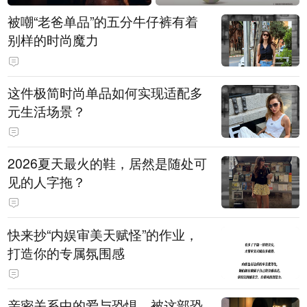
被嘲“老爸单品”的五分牛仔裤有着
别样的时尚魔力
这件极简时尚单品如何实现适配多
元生活场景？
2026夏天最火的鞋，居然是随处可
见的人字拖？
快来抄“内娱审美天赋怪”的作业，
打造你的专属氛围感
亲密关系中的爱与恐惧，被这部恐