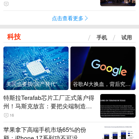
点击查看更多
科技
手机
试用
美国也要搞“国产替代”？先算清三笔账
谷歌AI大换血，背后究竟发生了什么？
特斯拉Terafab芯片工厂正式落户得
州！马斯克放言：要把尖端制造带
回美国
16
苹果拿下高端手机市场65%的份
额：iPhone 17系列功不可没