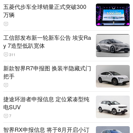
五菱代步车全球销量正式突破300
万辆
工信部发布新一轮新车公告 埃安Ra
y 7造型低趴宽体
311
新款智界R7申报图 换装半隐藏式门
把手
捷途环游者申报信息 定位紧凑型纯
电SUV
7
智界RX申报信息 将于8月开启小订