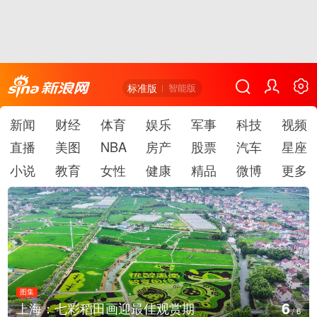
标准版
智能版
新闻
财经
体育
娱乐
军事
科技
视频
直播
美图
NBA
房产
股票
汽车
星座
小说
教育
女性
健康
精品
微博
更多
图集
1
上海：七彩稻田画迎最佳观赏期
/
6