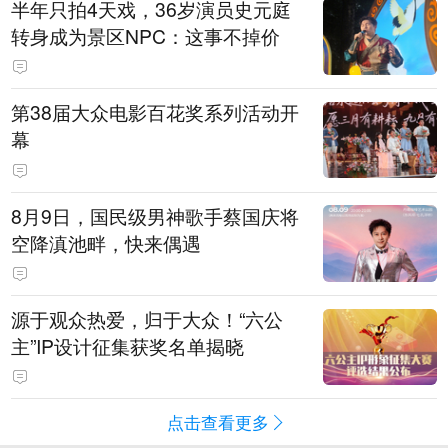
半年只拍4天戏，36岁演员史元庭
转身成为景区NPC：这事不掉价
第38届大众电影百花奖系列活动开
幕
8月9日，国民级男神歌手蔡国庆将
空降滇池畔，快来偶遇
源于观众热爱，归于大众！“六公
主”IP设计征集获奖名单揭晓
点击查看更多