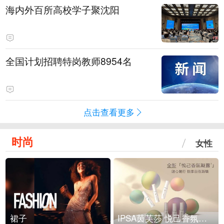
海内外百所高校学子聚沈阳
全国计划招聘特岗教师8954名
点击查看更多
时尚
女性
裙子
IPSA茵芙莎 悦己香氛凝露上市