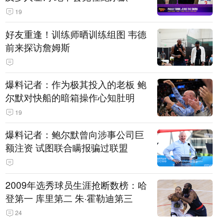
19
好友重逢！训练师晒训练组图 韦德
前来探访詹姆斯
爆料记者：作为极其投入的老板 鲍
尔默对快船的暗箱操作心知肚明
19
爆料记者：鲍尔默曾向涉事公司巨
额注资 试图联合瞒报骗过联盟
2009年选秀球员生涯抢断数榜：哈
登第一 库里第二 朱·霍勒迪第三
24