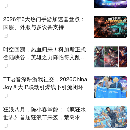
打造旗舰供电方案
2026年6大热门手游加速器盘点：
国服、外服与多设备支持
时空回溯，热血归来！科加斯正式
登陆峡谷，英雄之力降临符文乱
斗！
TT语音深耕游戏社交，2026China
Joy四大IP联动引爆线下引流闭环
狂浪八月，陈小春掌舵！《疯狂水
世界》首届狂浪节来袭，荒岛求生
直播即将开启