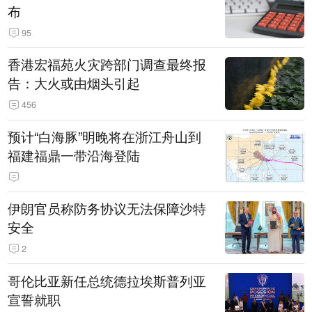
布
95
香港宏福苑火灾跨部门调查最终报
告：大火或由烟头引起
456
预计“白海豚”明晚将在浙江舟山到
福建福鼎一带沿海登陆
伊朗官员称防务协议无法保障沙特
安全
2
哥伦比亚新任总统德拉埃斯普列亚
宣誓就职