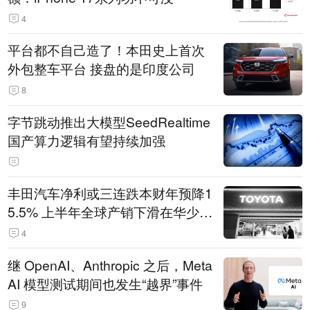
4
平台都不自己造了！本田史上首次
外包整车平台 接盘的是印度公司
8
字节跳动推出大模型SeedRealtime
国产算力逻辑有望持续加强
丰田汽车净利或三连跌本财年预降1
5.5% 上半年全球产销下滑在华少卖
14.3万辆
4
继 OpenAI、Anthropic 之后，Meta
AI 模型测试期间也发生“越界”事件
9