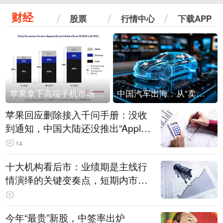
财经
股票
行情中心
下载APP
苹果拿下高端手机市场65%的份额：iPhone 17系列功不可没
中国汽车出海：从“卖出去”到“走进去”
苹果回应删除接入千问手册：没收
到通知，中国大陆还没推出“Apple
智能使用千问”功能
14
十大机构看后市：业绩期是主线行
情演绎的关键变奏点，短期内市场
或继续反弹，关注三条业绩主线
今年“最贵”新股，中签率出炉