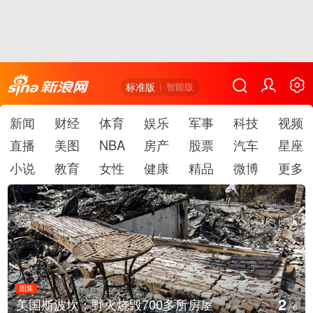
标准版
智能版
新闻
财经
体育
娱乐
军事
科技
视频
直播
美图
NBA
房产
股票
汽车
星座
小说
教育
女性
健康
精品
微博
更多
图集
2
美国斯波坎：野火烧毁700多所房屋
/
6