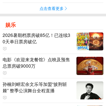
点击查看更多
娱乐
2026暑期档票房破85亿！已连续3
0天单日票房破亿
电影《欢迎来龙餐馆》点映及预售
总票房破9000万
孙楠刘畊宏余文乐等加盟“披荆斩
棘” 整季公演舞台全程直播