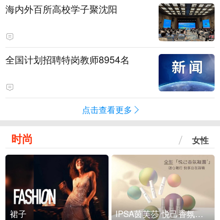
海内外百所高校学子聚沈阳
全国计划招聘特岗教师8954名
点击查看更多
时尚
女性
裙子
IPSA茵芙莎 悦己香氛凝露上市