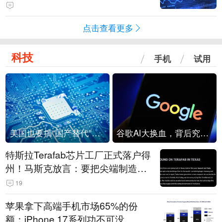
点击查看更多
科技
手机
试用
美国也要搞“国产替代”？先算清三笔账
谷歌AI大换血，背后究竟发生了什么？
特斯拉Terafab芯片工厂正式落户得
州！马斯克放言：要把尖端制造带
回美国
19
苹果拿下高端手机市场65%的份
额：iPhone 17系列功不可没