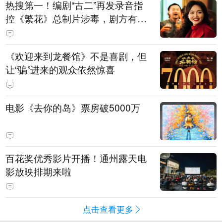
热搜第一！编剧“古二”再发录音指
控《繁花》总制片涉毒，剧方有税
务问题，录音中王家卫称“一点够
了，要不然又要出事”
《欢迎来到龙餐馆》不是喜剧，但
让“骗”进来的观众依然惊喜
电影《去你的岛》票房破5000万
百花奖优秀影片开播！通州露天电
影放映排期来啦
点击查看更多