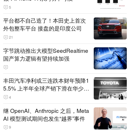
5
平台都不自己造了！本田史上首次
外包整车平台 接盘的是印度公司
21
字节跳动推出大模型SeedRealtime
国产算力逻辑有望持续加强
丰田汽车净利或三连跌本财年预降1
5.5% 上半年全球产销下滑在华少卖
14.3万辆
4
继 OpenAI、Anthropic 之后，Meta
AI 模型测试期间也发生“越界”事件
9