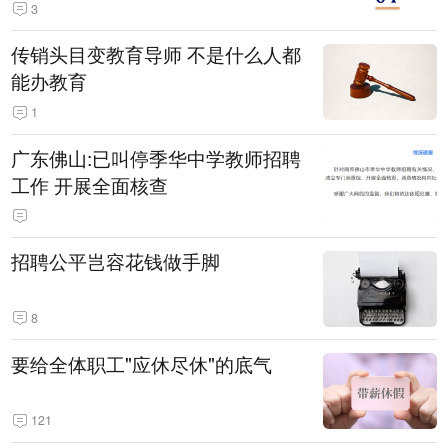
3
传销头目变教育导师 不是什么人都
能办教育
1
广东佛山:已叫停季华中学教师招聘
工作 开展全面核查
招聘公平岂容花钱做手脚
8
要给全体职工"应休尽休"的底气
121