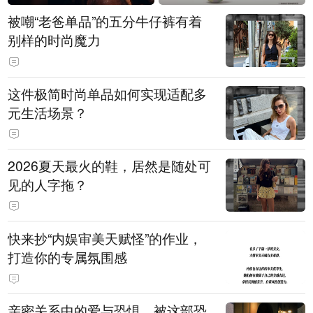
被嘲“老爸单品”的五分牛仔裤有着
别样的时尚魔力
这件极简时尚单品如何实现适配多
元生活场景？
2026夏天最火的鞋，居然是随处可
见的人字拖？
快来抄“内娱审美天赋怪”的作业，
打造你的专属氛围感
亲密关系中的爱与恐惧，被这部恐