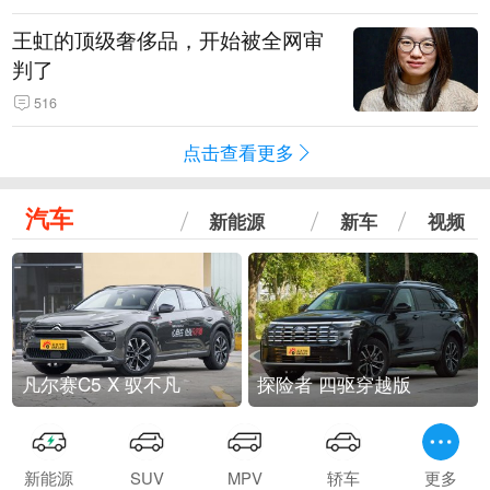
王虹的顶级奢侈品，开始被全网审
判了
516
点击查看更多
汽车
新能源
新车
视频
凡尔赛C5 X 驭不凡
探险者 四驱穿越版
新能源
SUV
MPV
轿车
更多