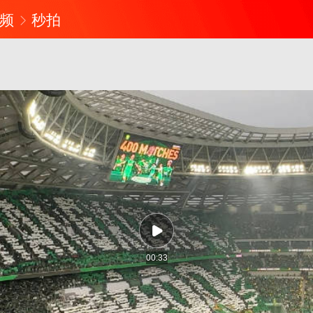
频
秒拍
00:33