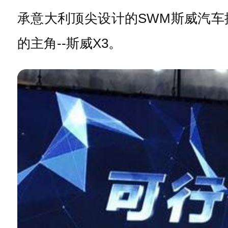
承意大利顶尖设计的SWM斯威汽
的主角--斯威X3。