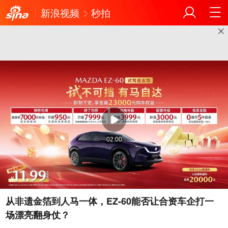
新浪视频
秒拍
02:00
从非遗金箔到人马一体，EZ-60能否让合资车企打一
场漂亮翻身仗？